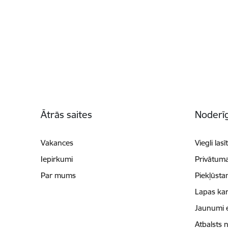
Kājene
Ātrās saites
Noderīg
Vakances
Viegli lasī
Iepirkumi
Privātuma
Par mums
Piekļūsta
Lapas kar
Jaunumi 
Atbalsts 