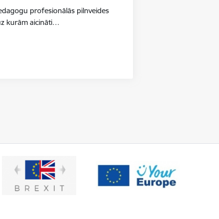
pedagogu profesionālās pilnveides
uz kurām aicināti…