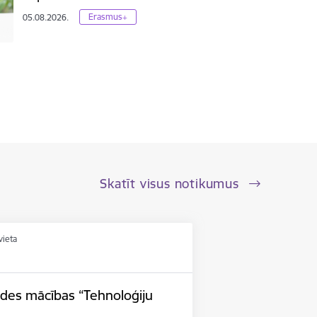
Erasmus+
05.08.2026.
Skatīt visus notikumus
vieta
ides mācības “Tehnoloģiju