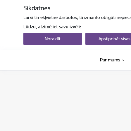
Pāriet uz lapas saturu
Sīkdatnes
Lai šī tīmekļvietne darbotos, tā izmanto obligāti nepiec
Lūdzu, atzīmējiet savu izvēli:
Noraidīt
Apstiprināt visas
Par mums
Valsts izglītības attīstības aģentūra