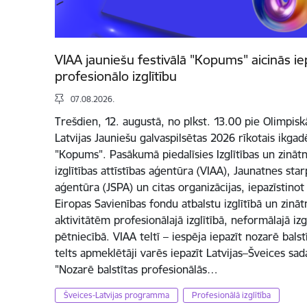
VIAA jauniešu festivālā "Kopums" aicinās ie
profesionālo izglītību
07.08.2026.
Trešdien, 12. augustā, no plkst. 13.00 pie Olimpis
Latvijas Jauniešu galvaspilsētas 2026 rīkotais ikgadē
"Kopums". Pasākumā piedalīsies Izglītības un zinātne
izglītības attīstības aģentūra (VIAA), Jaunatnes s
aģentūra (JSPA) un citas organizācijas, iepazīstino
Eiropas Savienības fondu atbalstu izglītībā un zinā
aktivitātēm profesionālajā izglītībā, neformālajā izg
pētniecībā. VIAA teltī – iespēja iepazīt nozarē balst
telts apmeklētāji varēs iepazīt Latvijas–Šveices s
"Nozarē balstītas profesionālās…
Šveices-Latvijas programma
Profesionālā izglītība