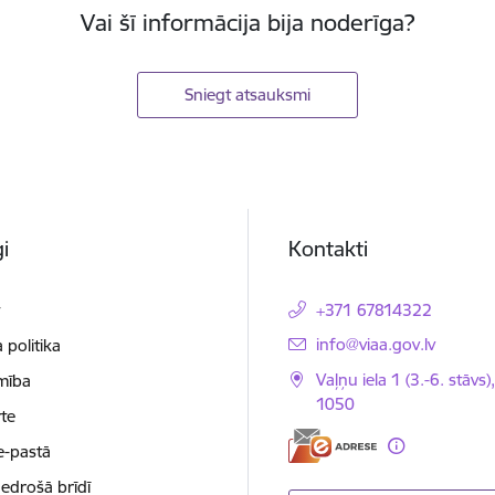
Vai šī informācija bija noderīga?
Sniegt atsauksmi
i
Kontakti
t
+371 67814322
E-pasts:
info@viaa.gov.lv
 politika
Vaļņu iela 1 (3.-6. stāvs)
mība
1050
te
e-pastā
nedrošā brīdī