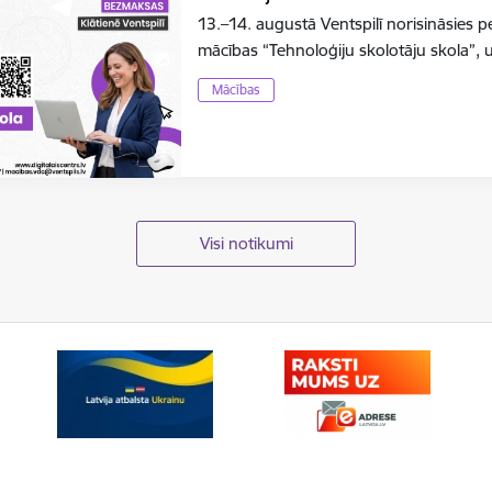
13.–14. augustā Ventspilī norisināsies 
mācības “Tehnoloģiju skolotāju skola”, 
Mācības
Visi notikumi