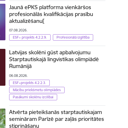
Jaunā ePKS platforma vienkāršos
profesionālās kvalifikācijas prasību
aktualizēšanu[
07.08.2026.
ESF+ projekts 4.2.2.9.
Profesionālā izglītība
Latvijas skolēni gūst apbalvojumu
Starptautiskajā lingvistikas olimpiādē
Rumānijā
06.08.2026.
ESF+projekts 4.2.2.3.
Mācību priekšmetu olimpiādes
Pasākumi skolēnu izcilībai
Atvērta pieteikšanās starptautiskajam
semināram Parīzē par zaļās prioritātes
stiprināšanu