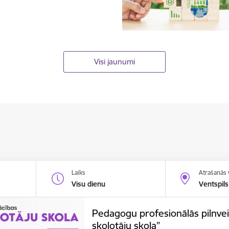
Visi jaunumi
Laiks
Atrašanās 
Visu dienu
Ventspils
Pedagogu profesionālās pilnve
skolotāju skola”