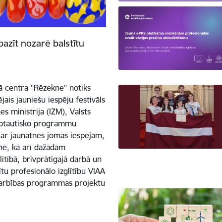
pazīt nozarē balstītu
kā centra "Rēzekne" notiks
jais jauniešu iespēju festivāls
s ministrija (IZM), Valsts
tarptautisko programmu
t ar jaunatnes jomas iespējām,
tnē, kā arī dažādām
lītībā, brīvprātīgajā darbā un
ītu profesionālo izglītību VIAA
adarbības programmas projektu