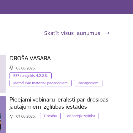
Skatīt visus jaunumus
DROŠA VASARA
03.06.2026.
ESF+projekts 4.2.2.3.
Metodiskie materiāli pedagogiem
Pedagogiem
Pieejami vebināru ieraksti par drošības
jautājumiem izglītības iestādēs
Drošība
Visparējā izglītība
01.06.2026.