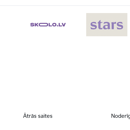
Kājene
Ātrās saites
Noderīg