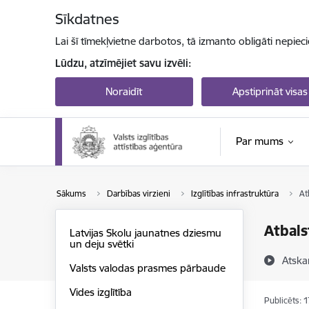
Pāriet uz lapas saturu
Sīkdatnes
Lai šī tīmekļvietne darbotos, tā izmanto obligāti nepiec
Lūdzu, atzīmējiet savu izvēli:
Noraidīt
Apstiprināt visas
Par mums
Sākums
Darbības virzieni
Izglītības infrastruktūra
At
Atbal
Latvijas Skolu jaunatnes dziesmu
un deju svētki
Atska
Valsts valodas prasmes pārbaude
Vides izglītība
Publicēts: 