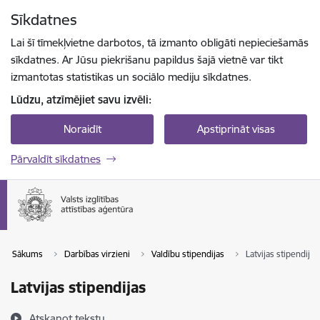
Pāriet uz lapas saturu
Sīkdatnes
Spied
lai meklētu
Enter
Lai šī tīmekļvietne darbotos, tā izmanto obligāti nepieciešamās
sīkdatnes. Ar Jūsu piekrišanu papildus šajā vietnē var tikt
izmantotas statistikas un sociālo mediju sīkdatnes.
Lūdzu, atzīmējiet savu izvēli:
Noraidīt
Apstiprināt visas
Pārvaldīt sīkdatnes
Sākums
Darbības virzieni
Valdību stipendijas
Latvijas stipendijas
Latvijas stipendijas
Atskaņot tekstu