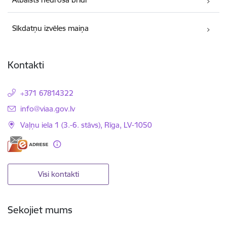
Sīkdatņu izvēles maiņa
Kontakti
+371 67814322
E-pasts:
info@viaa.gov.lv
Vaļņu iela 1 (3.-6. stāvs), Rīga, LV-1050
Visi kontakti
Sekojiet mums