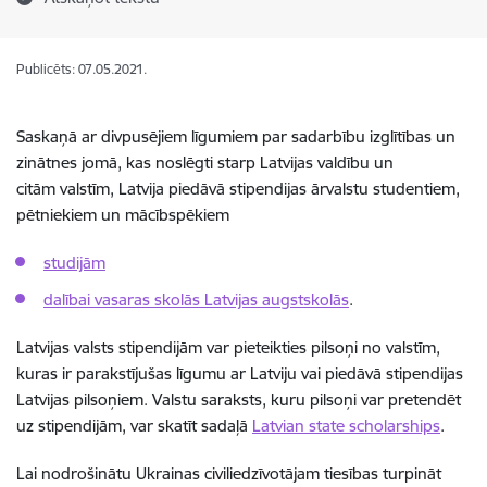
Publicēts: 07.05.2021.
Saskaņā ar divpusējiem līgumiem par sadarbību izglītības un
zinātnes jomā, kas noslēgti starp Latvijas valdību un
citām valstīm, Latvija piedāvā stipendijas ārvalstu studentiem,
pētniekiem un mācībspēkiem
studijām
dalībai vasaras skolās Latvijas augstskolās
.
Latvijas valsts stipendijām var pieteikties pilsoņi no valstīm,
kuras ir parakstījušas līgumu ar Latviju vai piedāvā stipendijas
Latvijas pilsoņiem. Valstu saraksts, kuru pilsoņi var pretendēt
uz stipendijām, var skatīt sadaļā
Latvian state scholarships
.
Lai nodrošinātu Ukrainas civiliedzīvotājam tiesības turpināt