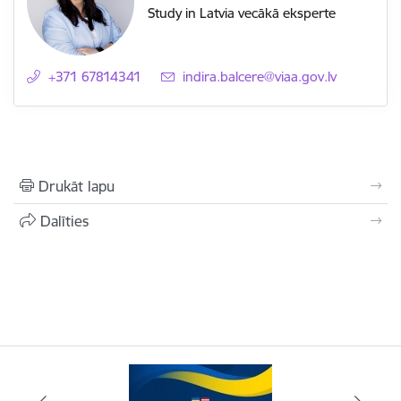
Study in Latvia vecākā eksperte
+371 67814341
E-pasts:
indira.balcere@viaa.gov.lv
Drukāt lapu
Dalīties