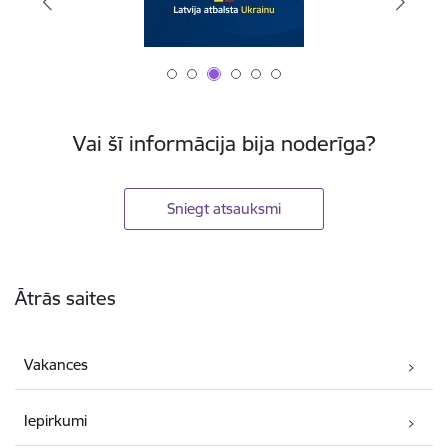
Vai šī informācija bija noderīga?
Sniegt atsauksmi
Kājene
Ātrās saites
Vakances
Iepirkumi