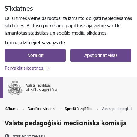
Pāriet uz lapas saturu
Sīkdatnes
Spied
lai meklētu
Enter
Lai šī tīmekļvietne darbotos, tā izmanto obligāti nepieciešamās
sīkdatnes. Ar Jūsu piekrišanu papildus šajā vietnē var tikt
izmantotas statistikas un sociālo mediju sīkdatnes.
Lūdzu, atzīmējiet savu izvēli:
Noraidīt
Apstiprināt visas
Pārvaldīt sīkdatnes
Sākums
Darbības virzieni
Speciālā izglītība
Valsts pedagoģiski m
Valsts pedagoģiski medicīniskā komisija
Atskaņot tekstu