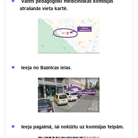
Valsts pedagoģiski medicīniskās komisijas
atrašanās vieta kartē.
Ieeja no Baznīcas ielas.
Ieeja pagalmā, lai nokļūtu uz komisijas telpām.