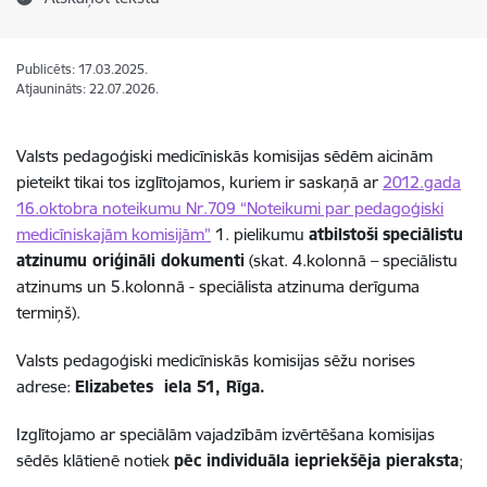
Publicēts: 17.03.2025.
Atjaunināts: 22.07.2026.
Valsts pedagoģiski medicīniskās komisijas sēdēm aicinām
pieteikt tikai tos izglītojamos, kuriem ir saskaņā ar
2012.gada
16.oktobra noteikumu Nr.709 “Noteikumi par pedagoģiski
medicīniskajām komisijām”
1. pielikumu
atbilstoši
speciālistu
atzinumu oriģināli dokumenti
(skat. 4.kolonnā – speciālistu
atzinums un 5.kolonnā - speciālista atzinuma derīguma
termiņš).
Valsts pedagoģiski medicīniskās komisijas sēžu norises
adrese:
Elizabetes iela 51, Rīga.
Izglītojamo ar speciālām vajadzībām izvērtēšana komisijas
sēdēs klātienē notiek
pēc individuāla iepriekšēja pieraksta
;