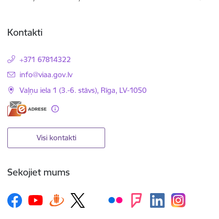
Kontakti
+371 67814322
E-pasts:
info@viaa.gov.lv
Vaļņu iela 1 (3.-6. stāvs), Rīga, LV-1050
Visi kontakti
Sekojiet mums