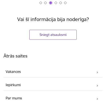
Vai šī informācija bija noderīga?
Sniegt atsauksmi
Kājene
Ātrās saites
Vakances
Iepirkumi
Par mums