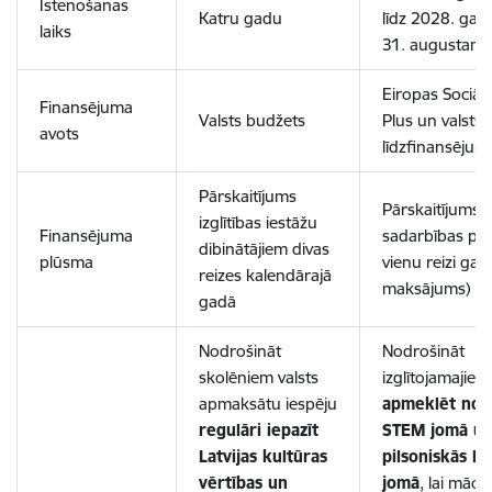
Īstenošanas
Katru gadu
līdz 2028. gad
laiks
31. augustam
Eiropas Sociāl
Finansējuma
Valsts budžets
Plus un valsts
avots
līdzfinansējum
Pārskaitījums
Pārskaitījums
izglītības iestāžu
Finansējuma
sadarbības pa
dibinātājiem divas
plūsma
vienu reizi gad
reizes kalendārajā
maksājums)
gadā
Nodrošināt
Nodrošināt
skolēniem valsts
izglītojamajiem
apmaksātu iespēju
apmeklēt nor
regulāri iepazīt
STEM jomā u
Latvijas kultūras
pilsoniskās lī
vērtības un
jomā
, lai mācī