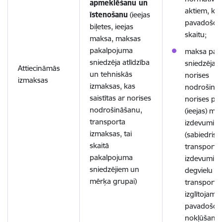
apmeklēšanu un
aktiem, ka
īstenošanu
(ieejas
pavadošo 
biļetes, ieejas
skaitu;
maksa, maksas
pakalpojuma
maksa pak
sniedzēja atlīdzība
sniedzējam
Attiecināmās
un tehniskās
norises
izmaksas
izmaksas, kas
nodrošinā
saistītas ar norises
norises pie
nodrošināšanu,
(ieejas) ma
transporta
izdevumi
izmaksas, tai
(sabiedrisk
skaitā
transporta 
pakalpojuma
izdevumi p
sniedzējiem un
degvielu u
mērķa grupai)
transporta
izglītojamo
pavadošo 
nokļūšanai