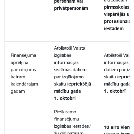
personām vai
pirmsskolas,
privātpersonām
vispārējās un
profesionālās 
iestādēm
Atbilstoši Valsts
Finansējuma
izglītības
Atbilstoši Valsts
aprēķina
informācijas
informācijas s
pamatojums
sistēmas datiem
datiem par izg
katram
par izglītojamo
skaitu
iepriek
kalendārajam
skaitu
iepriekšējā
mācību gada
gadam
mācību gada
1. oktobrī
1. oktobrī
Piešķiramo
finansējumu
izglītības iestādes/
10 eiro vienai
žu dibinātājam