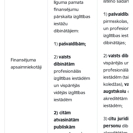
īsteno sadarbī
līguma pamata
finansējumu
1)
pašvaldībā
pārskaita izglītības
pirmsskolas, v
iestāžu
un profesionāl
dibinātājiem:
izglītības iestā
dibinātājas;
1)
pašvaldībām;
2)
valsts dibi
2)
valsts
Finansējuma
vispārējās un
dibinātām
apsaimniekotāji
profesionālās i
profesionālās
iestādēm (tai s
izglītības iestādēm
koledžas),
vals
un vispārējās
augstskolu
di
vidējās izglītības
akreditētām izg
iestādēm
iestādēm;
2) citām
3)
citu juridis
atvasinātām
personu
dibin
publiskām
akreditētām