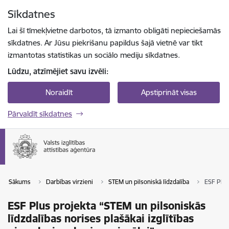
Pāriet uz lapas saturu
Sīkdatnes
Spied
lai meklētu
Enter
Lai šī tīmekļvietne darbotos, tā izmanto obligāti nepieciešamās
sīkdatnes. Ar Jūsu piekrišanu papildus šajā vietnē var tikt
izmantotas statistikas un sociālo mediju sīkdatnes.
Lūdzu, atzīmējiet savu izvēli:
Noraidīt
Apstiprināt visas
Pārvaldīt sīkdatnes
Sākums
Darbības virzieni
STEM un pilsoniskā līdzdalība
ESF Plus
ESF Plus projekta “STEM un pilsoniskās
līdzdalības norises plašākai izglītības