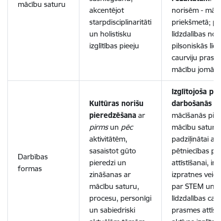
mācību saturu
akcentējot
norisēm - māc
starpdisciplinaritāti
priekšmetā; pi
un holistisku
līdzdalības no
izglītības pieeju
pilsoniskās līd
caurviju pras
mācību jomā
Izglītojoša pr
Kultūras norišu
darbošanās
pl
pieredzēšana
ar
mācīšanās pier
pirms
un
pēc
mācību satura
aktivitātēm,
padziļinātai ap
sasaistot gūto
pētniecības pr
Darbības
pieredzi un
attīstīšanai, in
formas
zināšanas ar
izpratnes veici
mācību saturu,
par STEM un pi
procesu, personīgi
līdzdalības caur
un sabiedriski
prasmes attīstī