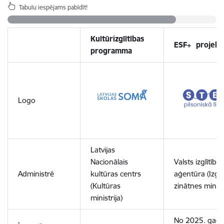
Tabulu iespējams pabīdīt!
Kultūrizglītības
ESF+ projekt
programma
Logo
Latvijas
Nacionālais
Valsts izglītības
Administrē
kultūras centrs
aģentūra (Izglī
(Kultūras
zinātnes ministr
ministrija)
No 2025. gada 