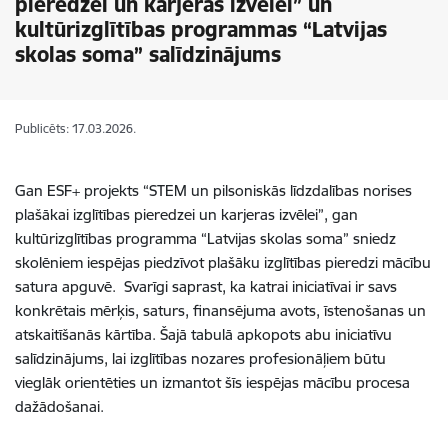
pieredzei un karjeras izvēlei” un
kultūrizglītības programmas “Latvijas
skolas soma” salīdzinājums
Publicēts: 17.03.2026.
Gan ESF+ projekts “STEM un pilsoniskās līdzdalības norises
plašākai izglītības pieredzei un karjeras izvēlei”, gan
kultūrizglītības programma “Latvijas skolas soma” sniedz
skolēniem iespējas piedzīvot plašāku izglītības pieredzi mācību
satura apguvē. Svarīgi saprast, ka katrai iniciatīvai ir savs
konkrētais mērķis, saturs, finansējuma avots, īstenošanas un
atskaitīšanās kārtība. Šajā tabulā apkopots abu iniciatīvu
salīdzinājums, lai izglītības nozares profesionāļiem būtu
vieglāk orientēties un izmantot šīs iespējas mācību procesa
dažādošanai.