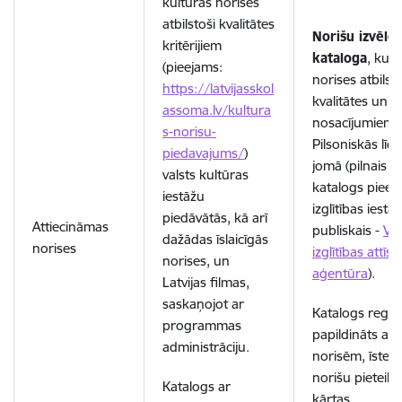
kultūras norises
atbilstoši kvalitātes
Norišu izvēle
kritērijiem
kataloga
, kurā
(pieejams:
norises atbilsto
https://latvijasskol
kvalitātes un at
assoma.lv/kultura
nosacījumiem 
s-norisu-
Pilsoniskās līd
piedavajums/
)
jomā (pilnais N
valsts kultūras
katalogs pieej
iestāžu
izglītības iest
piedāvātās, kā arī
Attiecināmas
publiskais -
Val
dažādas īslaicīgās
norises
izglītības attīst
norises, un
aģentūra
).
Latvijas filmas,
saskaņojot ar
Katalogs regulā
programmas
papildināts ar
administrāciju.
norisēm, īsten
norišu pieteik
Katalogs ar
kārtas.