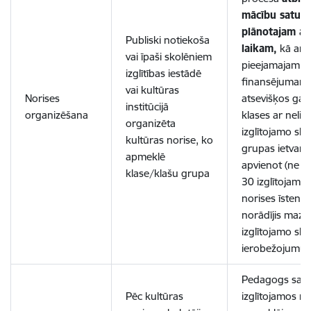
mācību satur
plānotajam a
Publiski notiekoša
laikam,
kā arī
vai īpaši skolēniem
pieejamajam
izglītības iestādē
finansējumam. 
vai kultūras
Norises
atsevišķos ga
institūcijā
organizēšana
klases ar neliel
organizēta
izglītojamo sk
kultūras norise, ko
grupas ietvaro
apmeklē
apvienot (ne v
klase/klašu grupa
30 izglītojamaji
norises īstenot
norādījis mazā
izglītojamo ska
ierobežojumu.
Pedagogs sag
Pēc kultūras
izglītojamos no