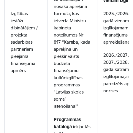
vienam izglīt
nosaka aprēķina
Izglītības
formula, kas
2025./2026.m
iestāžu
ietverta Ministru
gadā vienam
dibinātājiem /
kabineta
izglītojamam p
projekta
noteikumos Nr.
finansējums 2 
sadarbības
817 “Kārtība, kādā
apmeklēšanai,
partneriem
aprēķina un
2026./2027., k
pieejamā
piešķir valsts
2027./2028. 
finansējuma
budžeta
gadā katram
apmērs
finansējumu
izglītojamajam
kultūrizglītības
paredzēts apm
programmas
norises
“Latvijas skolas
soma”
īstenošanai”
Programmas
katalogā
iekļautās