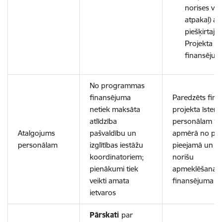
norises vie
atpakaļ) atb
piešķirtaja
Projekta
finansēju
No programmas
finansējuma
Paredzēts fin
netiek maksāta
projekta īsten
atlīdzība
personālam
1
Atalgojums
pašvaldību un
apmērā no par
personālam
izglītības iestāžu
pieejamā un
a
koordinatoriem;
norišu
pienākumi tiek
apmeklēšanai 
veikti amata
finansējuma
ietvaros
Pārskati
par