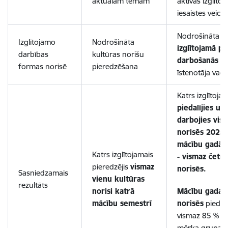
aktuālām tēmām
aktīvas izglīto
iesaistes veici
Nodrošināta
k
Izglītojamo
Nodrošināta
izglītojamā pr
darbības
kultūras norišu
darbošanās
no
formas norisē
pieredzēšana
īstenotāja vadī
Katrs izglītoja
piedalījies un
darbojies vis
norisēs 2025.
mācību gadā,
Katrs izglītojamais
- vismaz četrā
pieredzējis
vismaz
norisēs.
Sasniedzamais
vienu kultūras
rezultāts
norisi katrā
Mācību gada 
mācību semestrī
norisēs
piedalī
vismaz 85 % pr
mērķa grupas