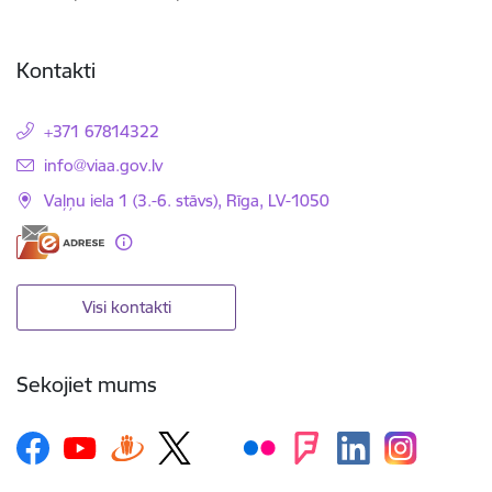
Kontakti
+371 67814322
E-pasts:
info@viaa.gov.lv
Vaļņu iela 1 (3.-6. stāvs), Rīga, LV-1050
Visi kontakti
Sekojiet mums