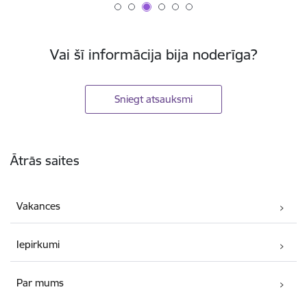
Vai šī informācija bija noderīga?
Sniegt atsauksmi
Kājene
Ātrās saites
Vakances
Iepirkumi
Par mums