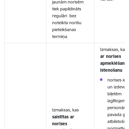
jaunām norisēm
tiek papildināts
regulāri bez
noteikta norišu
pieteikšanas
termiņa.
Izmaksas, kas
ar norises
apmeklēšanu
īstenošanu
norises ie
un izdevum
biļetēm
izglītojami
personām,
Izmaksas, kas
pavada gr
saistītas ar
atbilstoši
norises
normatīvaj