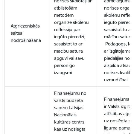
norises skolotāji ar
apmeklējumam
atbilstošām
norises organi
metodēm
skolēnu refleks
organizē skolēnu
iegūto pieredzi
Atgriezeniskās
refleksiju par
sasaistot to ar
saites
iegūto pieredzi,
mācību satura 
nodrošināšana
sasaistot to ar
Pedagogs, ku
mācību satura
ar izglītojamaj
apguvi vai savu
piedalījies nori
personīgo
aizpilda atsau
izaugsmi
norises kvalitā
uzraudzībai.
Finansējumu no
Finansējuma s
valsts budžeta
ir Valsts izglītī
saņem Latvijas
attīstības aģen
Nacionālais
uz noslēgta sa
kultūras centrs,
līguma pamata
kas uz noslēgta