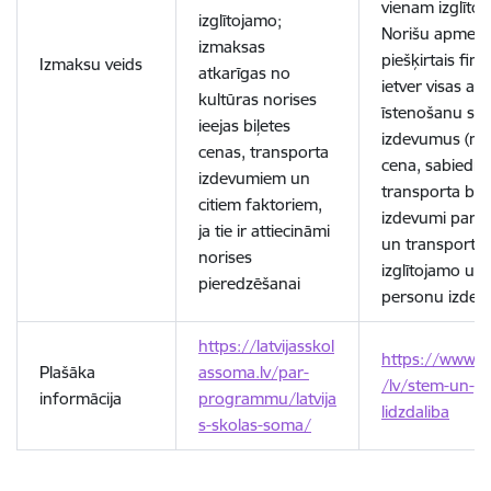
vienam izglīto
izglītojamo;
Norišu apmekl
izmaksas
piešķirtais fin
Izmaksu veids
atkarīgas no
ietver visas ar
kultūras norises
īstenošanu sais
ieejas biļetes
izdevumus (no
cenas, transporta
cena, sabiedri
izdevumiem un
transporta biļe
citiem faktoriem,
izdevumi par d
ja tie ir attiecināmi
un transporta
norises
izglītojamo un
pieredzēšanai
personu izdev
https://latvijasskol
https://www.vi
Plašāka
assoma.lv/par-
/lv/stem-un-pi
informācija
programmu/latvija
lidzdaliba
s-skolas-soma/