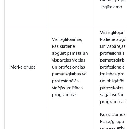
izglītojamo
Visi izglītojami
Visi izglītojamie,
klātienē apgū
kas klātienē
un vispārējās v
apgūst pamata un
profesionālās
vispārējās vidējās
pamatizglītības
Mērķa grupa
un profesionālās
profesionālās 
pamatizglītības vai
izglītības pro
profesionālās
un obligātās
vidējās izglītības
pirmsskolas
programmas
sagatavošanas
programmas
Norisi apmeklē
klase/grupa k
procesā
atbils