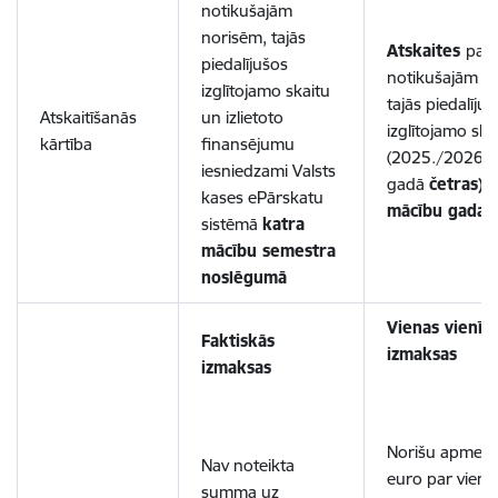
notikušajām
norisēm, tajās
Atskaites
par
piedalījušos
notikušajām n
izglītojamo skaitu
tajās piedalīju
Atskaitīšanās
un izlietoto
izglītojamo ska
kārtība
finansējumu
(2025./2026. 
iesniedzami Valsts
gadā
četras) 
kases ePārskatu
mācību gada l
sistēmā
katra
mācību semestra
noslēgumā
Vienas vienīb
Faktiskās
izmaksas
izmaksas
Norišu apmekl
Nav noteikta
euro par vienu 
summa uz