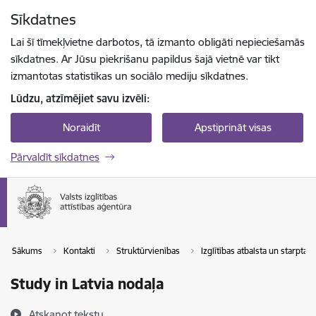
Pāriet uz lapas saturu
Sīkdatnes
Spied
lai meklētu
Enter
Lai šī tīmekļvietne darbotos, tā izmanto obligāti nepieciešamās
sīkdatnes. Ar Jūsu piekrišanu papildus šajā vietnē var tikt
izmantotas statistikas un sociālo mediju sīkdatnes.
Lūdzu, atzīmējiet savu izvēli:
Noraidīt
Apstiprināt visas
Pārvaldīt sīkdatnes
Sākums
Kontakti
Struktūrvienības
Izglītības atbalsta un starpta
Study in Latvia nodaļa
Atskaņot tekstu