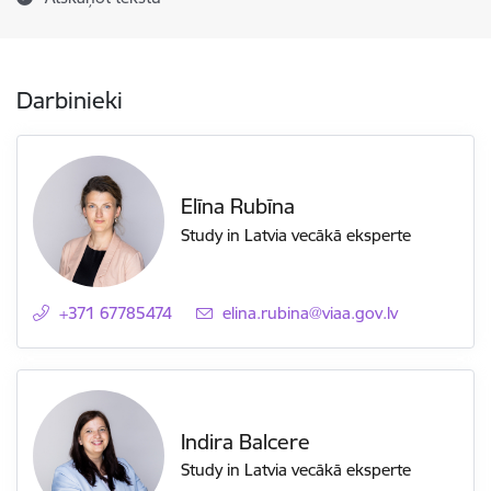
Darbinieki
Elīna Rubīna
Study in Latvia vecākā eksperte
+371 67785474
E-pasts:
elina.rubina@viaa.gov.lv
Indira Balcere
Study in Latvia vecākā eksperte