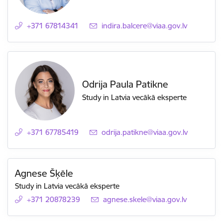
+371 67814341
E-pasts:
indira.balcere@viaa.gov.lv
Odrija Paula Patikne
Study in Latvia vecākā eksperte
+371 67785419
E-pasts:
odrija.patikne@viaa.gov.lv
Agnese Šķēle
Study in Latvia vecākā eksperte
+371 20878239
E-pasts:
agnese.skele@viaa.gov.lv