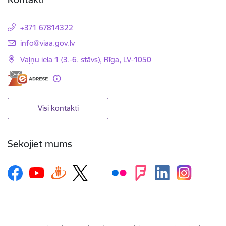
+371 67814322
E-pasts:
info@viaa.gov.lv
Vaļņu iela 1 (3.-6. stāvs), Rīga, LV-1050
Visi kontakti
Sekojiet mums