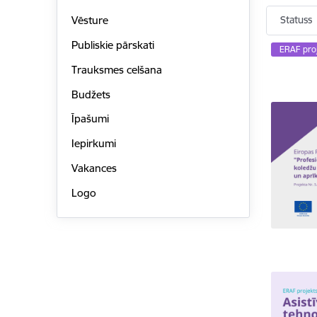
Statuss
Vēsture
Publiskie pārskati
ERAF proj
Trauksmes celšana
Budžets
Īpašumi
Iepirkumi
Vakances
Logo