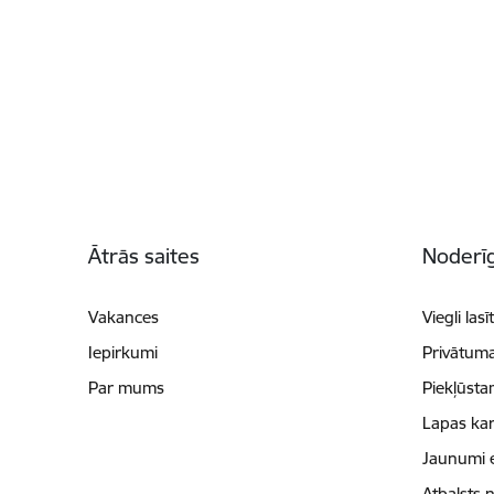
Kājene
Ātrās saites
Noderīg
Vakances
Viegli lasī
Iepirkumi
Privātuma
Par mums
Piekļūsta
Lapas kar
Jaunumi 
Atbalsts 