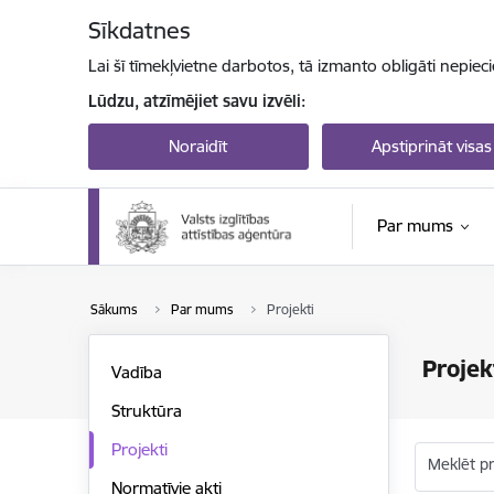
Pāriet uz lapas saturu
Sīkdatnes
Lai šī tīmekļvietne darbotos, tā izmanto obligāti nepiec
Lūdzu, atzīmējiet savu izvēli:
Noraidīt
Apstiprināt visas
Par mums
Sākums
Par mums
Projekti
Projek
Vadība
Struktūra
Projekti
Meklēt p
Normatīvie akti