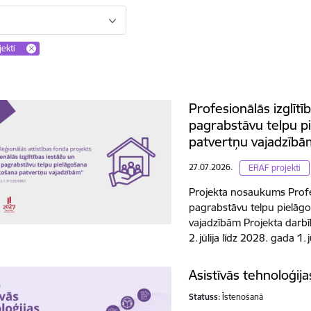
ekti
Profesionālās izglīt
pagrabstāvu telpu p
patvertņu vajadzībā
27.07.2026.
ERAF projekti
Projekta nosaukums Profes
pagrabstāvu telpu pielāg
vajadzībām Projekta darbī
2. jūlija līdz 2028. gada 1
Asistīvās tehnoloģij
Statuss:
Īstenošanā