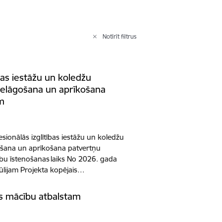
Notīrīt filtrus
ības iestāžu un koledžu
ielāgošana un aprīkošana
m
ionālās izglītības iestāžu un koledžu
ošana un aprīkošana patvertņu
bu īstenošanas laiks No 2026. gada
. jūlijam Projekta kopējais…
as mācību atbalstam