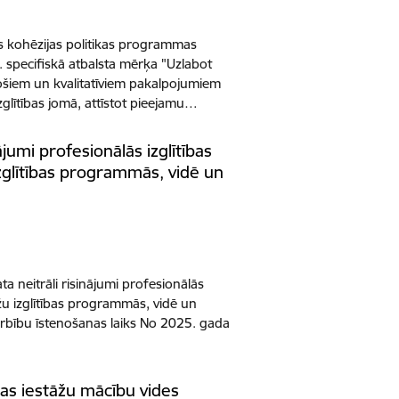
s kohēzijas politikas programmas
specifiskā atbalsta mērķa "Uzlabot
ujošiem un kvalitatīviem pakalpojumiem
zglītības jomā, attīstot pieejamu…
ājumi profesionālās izglītības
zglītības programmās, vidē un
 neitrāli risinājumi profesionālās
džu izglītības programmās, vidē un
arbību īstenošanas laiks No 2025. gada
ības iestāžu mācību vides