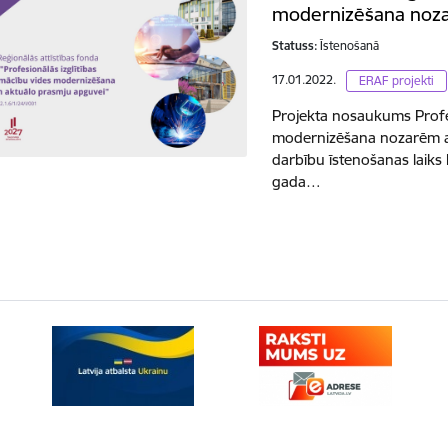
modernizēšana noza
Statuss:
Īstenošanā
17.01.2022.
ERAF projekti
Projekta nosaukums Profes
modernizēšana nozarēm a
darbību īstenošanas laiks
gada…