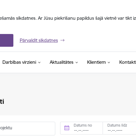
iešamās sīkdatnes. Ar Jūsu piekrišanu papildus šajā vietnē var tikt i
Pārvaldīt sīkdatnes
Darbības virzieni
Aktualitātes
Klientiem
Kontakt
ti
Datums no
Datums līdz
rojektu