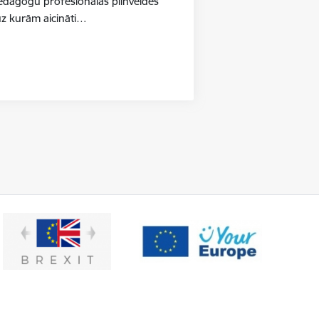
pedagogu profesionālās pilnveides
uz kurām aicināti…