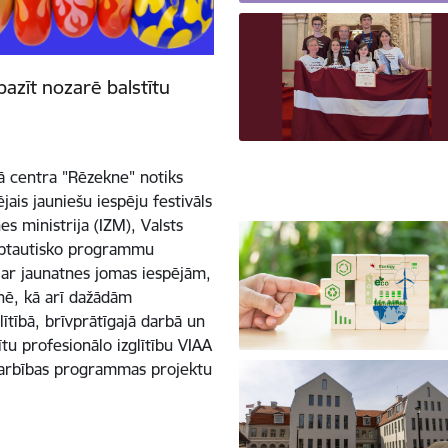
pazīt nozarē balstītu
kā centra "Rēzekne" notiks
jais jauniešu iespēju festivāls
s ministrija (IZM), Valsts
tarptautisko programmu
t ar jaunatnes jomas iespējām,
tnē, kā arī dažādām
lītībā, brīvprātīgajā darbā un
ītu profesionālo izglītību VIAA
adarbības programmas projektu