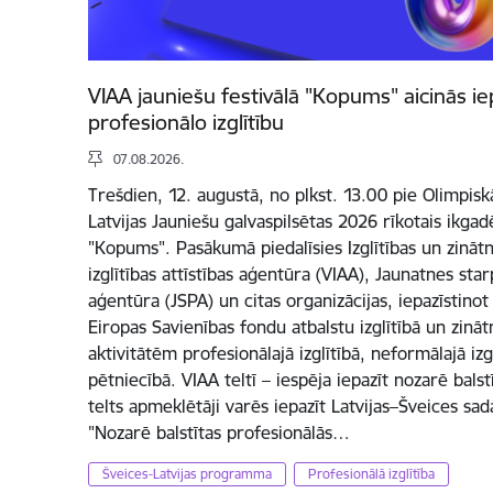
VIAA jauniešu festivālā "Kopums" aicinās ie
profesionālo izglītību
07.08.2026.
Trešdien, 12. augustā, no plkst. 13.00 pie Olimpis
Latvijas Jauniešu galvaspilsētas 2026 rīkotais ikgadē
"Kopums". Pasākumā piedalīsies Izglītības un zinātne
izglītības attīstības aģentūra (VIAA), Jaunatnes s
aģentūra (JSPA) un citas organizācijas, iepazīstino
Eiropas Savienības fondu atbalstu izglītībā un zinā
aktivitātēm profesionālajā izglītībā, neformālajā izg
pētniecībā. VIAA teltī – iespēja iepazīt nozarē balst
telts apmeklētāji varēs iepazīt Latvijas–Šveices s
"Nozarē balstītas profesionālās…
Šveices-Latvijas programma
Profesionālā izglītība