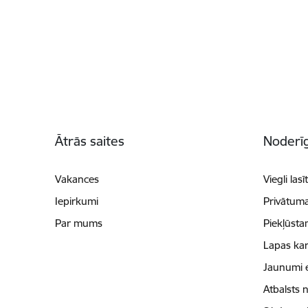
Kājene
Ātrās saites
Noderīg
Vakances
Viegli lasī
Iepirkumi
Privātuma
Par mums
Piekļūsta
Lapas kar
Jaunumi 
Atbalsts 