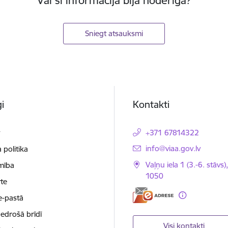
Vai šī informācija bija noderīga?
Sniegt atsauksmi
i
Kontakti
t
+371 67814322
E-pasts:
info@viaa.gov.lv
 politika
Vaļņu iela 1 (3.-6. stāvs)
mība
1050
te
e-pastā
nedrošā brīdī
Visi kontakti