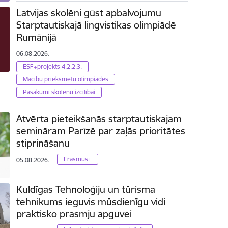
Latvijas skolēni gūst apbalvojumu
Starptautiskajā lingvistikas olimpiādē
Rumānijā
06.08.2026.
ESF+projekts 4.2.2.3.
Mācību priekšmetu olimpiādes
Pasākumi skolēnu izcilībai
Atvērta pieteikšanās starptautiskajam
semināram Parīzē par zaļās prioritātes
stiprināšanu
Erasmus+
05.08.2026.
Kuldīgas Tehnoloģiju un tūrisma
tehnikums ieguvis mūsdienīgu vidi
praktisko prasmju apguvei