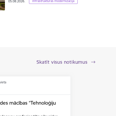
Infrastrukturas modernizācija
05.08.2026.
Skatīt visus notikumus
vieta
ides mācības “Tehnoloģiju