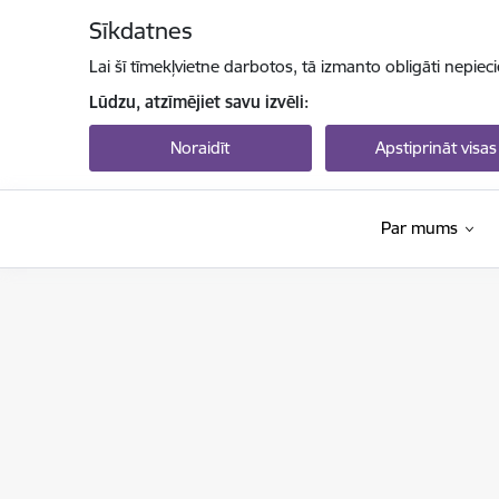
Pāriet uz lapas saturu
Sīkdatnes
Lai šī tīmekļvietne darbotos, tā izmanto obligāti nepiec
Lūdzu, atzīmējiet savu izvēli:
Noraidīt
Apstiprināt visas
Par mums
Valsts izglītības attīstības aģentūra