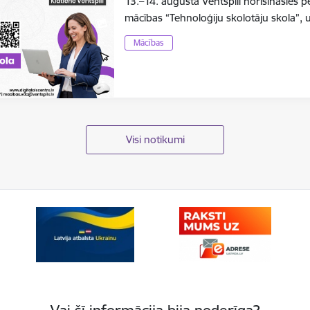
13.–14. augustā Ventspilī norisināsies 
mācības “Tehnoloģiju skolotāju skola”, 
Mācības
Visi notikumi