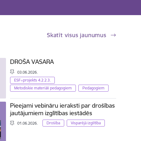
Skatīt visus jaunumus
DROŠA VASARA
03.06.2026.
ESF+projekts 4.2.2.3.
Metodiskie materiāli pedagogiem
Pedagogiem
Pieejami vebināru ieraksti par drošības
jautājumiem izglītības iestādēs
Drošība
Visparējā izglītība
01.06.2026.