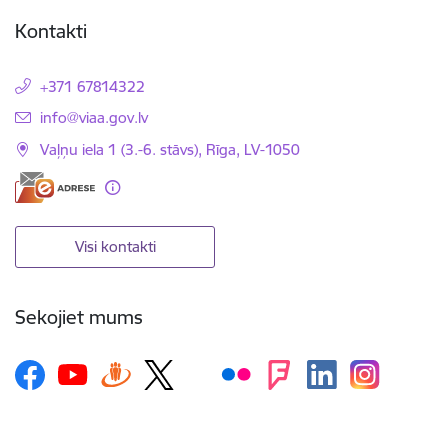
Kontakti
+371 67814322
E-pasts:
info@viaa.gov.lv
Vaļņu iela 1 (3.-6. stāvs), Rīga, LV-1050
Visi kontakti
Sekojiet mums