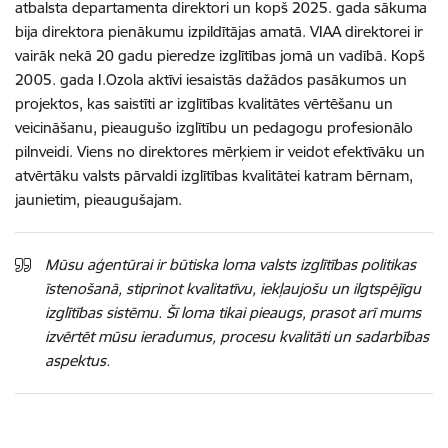
atbalsta departamenta direktori un kopš 2025. gada sākuma
bija direktora pienākumu izpildītājas amatā. VIAA direktorei ir
vairāk nekā 20 gadu pieredze izglītības jomā un vadībā. Kopš
2005. gada I.Ozola aktīvi iesaistās dažādos pasākumos un
projektos, kas saistīti ar izglītības kvalitātes vērtēšanu un
veicināšanu, pieaugušo izglītību un pedagogu profesionālo
pilnveidi. Viens no direktores mērķiem ir veidot efektīvāku un
atvērtāku valsts pārvaldi izglītības kvalitātei katram bērnam,
jaunietim, pieaugušajam.
Mūsu aģentūrai ir būtiska loma valsts izglītības politikas
īstenošanā, stiprinot kvalitatīvu, iekļaujošu un ilgtspējīgu
izglītības sistēmu. Šī loma tikai pieaugs, prasot arī mums
izvērtēt mūsu ieradumus, procesu kvalitāti un sadarbības
aspektus.