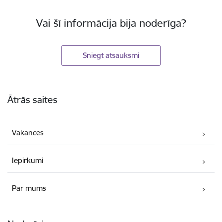
Vai šī informācija bija noderīga?
Sniegt atsauksmi
Kājene
Ātrās saites
Vakances
Iepirkumi
Par mums