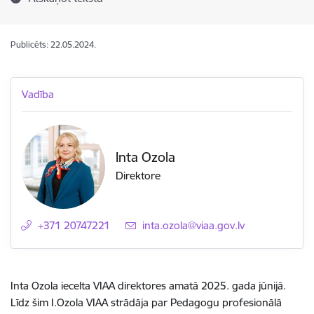
Publicēts: 22.05.2024.
Vadība
Inta Ozola
Direktore
+371 20747221
E-pasts:
inta.ozola@viaa.gov.lv
Inta Ozola iecelta VIAA direktores amatā 2025. gada jūnijā.
Līdz šim I.Ozola VIAA strādāja par Pedagogu profesionālā