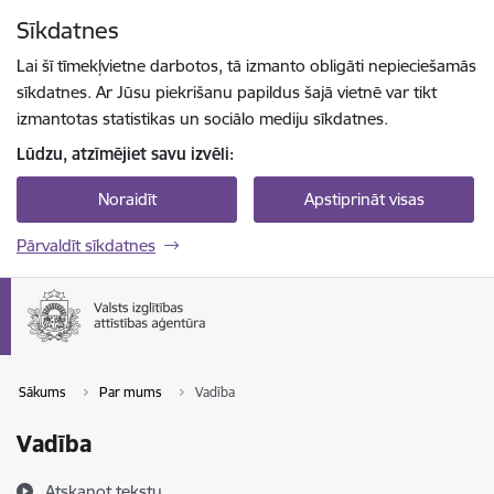
Pāriet uz lapas saturu
Sīkdatnes
Spied
lai meklētu
Enter
Lai šī tīmekļvietne darbotos, tā izmanto obligāti nepieciešamās
sīkdatnes. Ar Jūsu piekrišanu papildus šajā vietnē var tikt
izmantotas statistikas un sociālo mediju sīkdatnes.
Lūdzu, atzīmējiet savu izvēli:
Noraidīt
Apstiprināt visas
Pārvaldīt sīkdatnes
Sākums
Par mums
Vadība
Vadība
Atskaņot tekstu