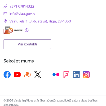
+371 67814322
E-pasts:
info@viaa.gov.lv
Vaļņu iela 1 (3.-6. stāvs), Rīga, LV-1050
Visi kontakti
Sekojiet mums
© 2026 Valsts izglītības attīstības aģentūra, publicētā satura visas tiesības
aizsargātas.