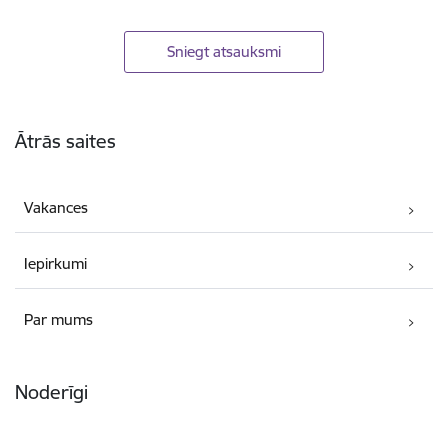
Sniegt atsauksmi
Kājene
Ātrās saites
Vakances
Iepirkumi
Par mums
Noderīgi