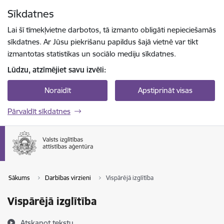
Pāriet uz lapas saturu
Sīkdatnes
Spied
lai meklētu
Enter
Lai šī tīmekļvietne darbotos, tā izmanto obligāti nepieciešamās
sīkdatnes. Ar Jūsu piekrišanu papildus šajā vietnē var tikt
izmantotas statistikas un sociālo mediju sīkdatnes.
Lūdzu, atzīmējiet savu izvēli:
Noraidīt
Apstiprināt visas
Pārvaldīt sīkdatnes
Sākums
Darbības virzieni
Vispārējā izglītība
Vispārējā izglītība
Atskaņot tekstu