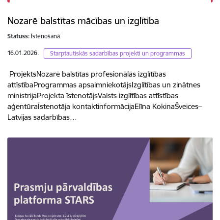
Nozarē balstītas mācības un izglītība
Statuss:
Īstenošanā
16.01.2026.
Starptautiskās sadarbības projekti un programmas
ProjektsNozarē balstītas profesionālās izglītības
attīstībaProgrammas apsaimniekotājsIzglītības un zinātnes
ministrijaProjekta īstenotājsValsts izglītības attīstības
aģentūraĪstenotāja kontaktinformācijaElīna KokinaŠveices–
Latvijas sadarbības…