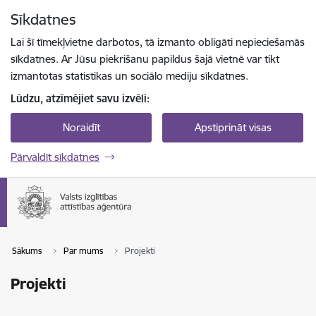
Pāriet uz lapas saturu
Sīkdatnes
Spied
lai meklētu
Enter
Lai šī tīmekļvietne darbotos, tā izmanto obligāti nepieciešamās
sīkdatnes. Ar Jūsu piekrišanu papildus šajā vietnē var tikt
izmantotas statistikas un sociālo mediju sīkdatnes.
Lūdzu, atzīmējiet savu izvēli:
Noraidīt
Apstiprināt visas
Pārvaldīt sīkdatnes
Sākums
Par mums
Projekti
Projekti