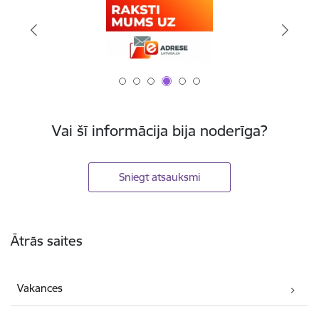
Vai šī informācija bija noderīga?
Sniegt atsauksmi
Kājene
Ātrās saites
Vakances