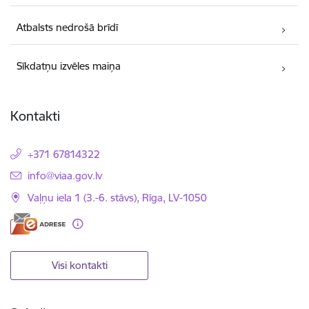
Atbalsts nedrošā brīdī
Sīkdatņu izvēles maiņa
Kontakti
+371 67814322
E-pasts:
info@viaa.gov.lv
Vaļņu iela 1 (3.-6. stāvs), Rīga, LV-1050
Visi kontakti