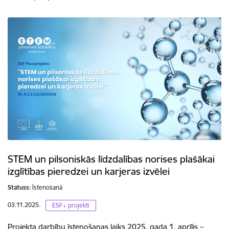
STEM un pilsoniskās līdzdalības norises plašākai
izglītības pieredzei un karjeras izvēlei
Statuss:
Īstenošanā
03.11.2025.
ESF+ projekti
Projekta darbību īstenošanas laiks 2025. gada 1. aprīlis –