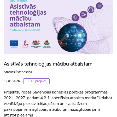
Asistīvās tehnoloģijas mācību atbalstam
Statuss:
Īstenošanā
12.01.2026.
ERAF projekti
ProjektsEiropas Savienības kohēzijas politikas programmas
2021.–2027. gadam 4.2.1. specifiskā atbalsta mērķa "Uzlabot
vienlīdzīgu piekļuvi iekļaujošiem un kvalitatīviem
pakalpojumiem izglītības, mācību un mūžizglītības jomā,
attīstot pieejamu…