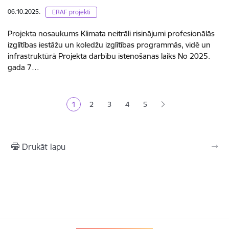
06.10.2025.
ERAF projekti
Projekta nosaukums Klimata neitrāli risinājumi profesionālās
izglītības iestāžu un koledžu izglītības programmās, vidē un
infrastruktūrā Projekta darbību īstenošanas laiks No 2025.
gada 7…
Lapošana
1
2
3
4
5
Pašreizējā lapa
Lapa
Lapa
Lapa
Lapa
Drukāt lapu