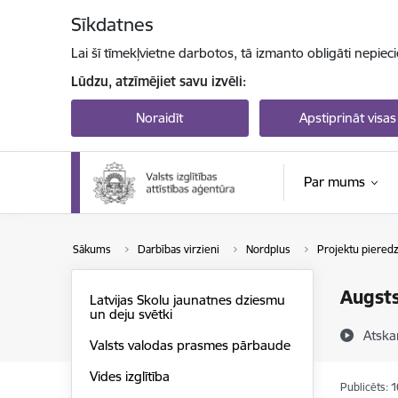
Pāriet uz lapas saturu
Sīkdatnes
Lai šī tīmekļvietne darbotos, tā izmanto obligāti nepiec
Lūdzu, atzīmējiet savu izvēli:
Noraidīt
Apstiprināt visas
Par mums
Sākums
Darbības virzieni
Nordplus
Projektu piered
Augst
Latvijas Skolu jaunatnes dziesmu
un deju svētki
Atska
Valsts valodas prasmes pārbaude
Vides izglītība
Publicēts: 