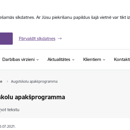
iešamās sīkdatnes. Ar Jūsu piekrišanu papildus šajā vietnē var tikt i
Pārvaldīt sīkdatnes
Darbības virzieni
Aktualitātes
Klientiem
Kontakt
ze
Augstskolu apakšprogramma
skolu apakšprogramma
ņot tekstu
16.07.2021.