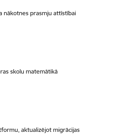
 nākotnes prasmju attīstībai
aras skolu matemātikā
tformu, aktualizējot migrācijas