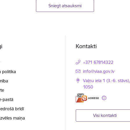
Sniegt atsauksmi
i
Kontakti
t
+371 67814322
E-pasts:
info@viaa.gov.lv
 politika
Vaļņu iela 1 (3.-6. stāvs)
mība
1050
te
e-pastā
nedrošā brīdī
Visi kontakti
izvēles maiņa