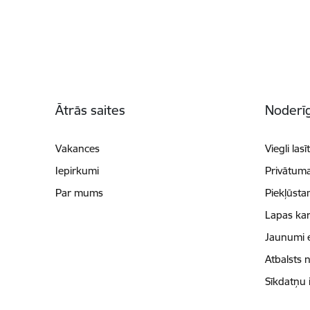
Kājene
Ātrās saites
Noderīg
Vakances
Viegli lasī
Iepirkumi
Privātuma
Par mums
Piekļūsta
Lapas kar
Jaunumi 
Atbalsts 
Sīkdatņu 