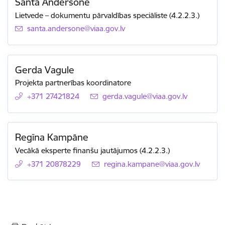
Santa Andersone
Lietvede – dokumentu pārvaldības speciāliste (4.2.2.3.)
E-pasts:
santa.andersone@viaa.gov.lv
Gerda Vagule
Projekta partnerības koordinatore
+371 27421824
E-pasts:
gerda.vagule@viaa.gov.lv
Regīna Kampāne
Vecākā eksperte finanšu jautājumos (4.2.2.3.)
+371 20878229
E-pasts:
regina.kampane@viaa.gov.lv