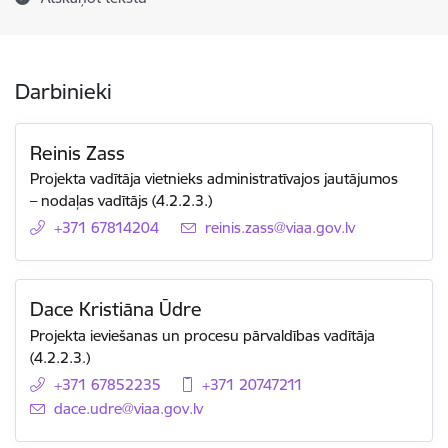
Darbinieki
Reinis Zass
Projekta vadītāja vietnieks administratīvajos jautājumos
– nodaļas vadītājs (4.2.2.3.)
+371 67814204
E-pasts:
reinis.zass@viaa.gov.lv
Dace Kristiāna Ūdre
Projekta ieviešanas un procesu pārvaldības vadītāja
(4.2.2.3.)
+371 67852235
+371 20747211
E-pasts:
dace.udre@viaa.gov.lv