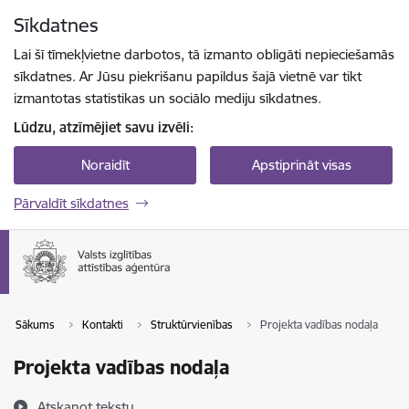
Pāriet uz lapas saturu
Sīkdatnes
Spied
lai meklētu
Enter
Lai šī tīmekļvietne darbotos, tā izmanto obligāti nepieciešamās
sīkdatnes. Ar Jūsu piekrišanu papildus šajā vietnē var tikt
izmantotas statistikas un sociālo mediju sīkdatnes.
Lūdzu, atzīmējiet savu izvēli:
Noraidīt
Apstiprināt visas
Pārvaldīt sīkdatnes
Sākums
Kontakti
Struktūrvienības
Projekta vadības nodaļa
Projekta vadības nodaļa
Atskaņot tekstu