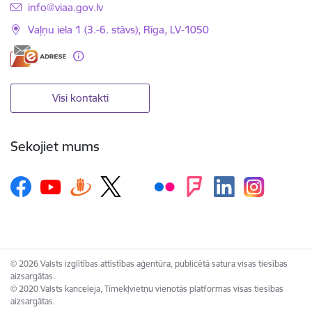
E-pasts:
info@viaa.gov.lv
Vaļņu iela 1 (3.-6. stāvs), Rīga, LV-1050
Visi kontakti
Sekojiet mums
© 2026 Valsts izglītības attīstības aģentūra, publicētā satura visas tiesības
aizsargātas.
© 2020 Valsts kanceleja, Tīmekļvietņu vienotās platformas visas tiesības
aizsargātas.