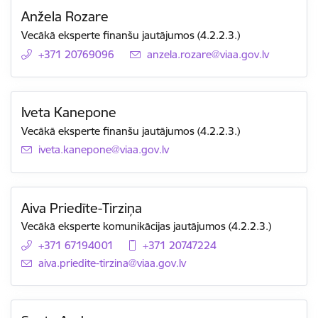
Anžela Rozare
Vecākā eksperte finanšu jautājumos (4.2.2.3.)
+371 20769096
E-pasts:
anzela.rozare@viaa.gov.lv
Iveta Kanepone
Vecākā eksperte finanšu jautājumos (4.2.2.3.)
E-pasts:
iveta.kanepone@viaa.gov.lv
Aiva Priedīte-Tirziņa
Vecākā eksperte komunikācijas jautājumos (4.2.2.3.)
+371 67194001
+371 20747224
E-pasts:
aiva.priedite-tirzina@viaa.gov.lv