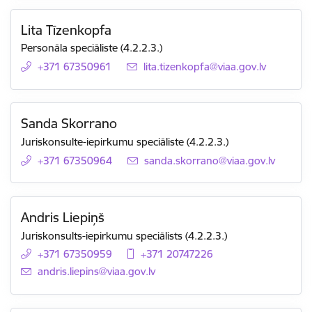
Lita Tīzenkopfa
Personāla speciāliste (4.2.2.3.)
+371 67350961
E-pasts:
lita.tizenkopfa@viaa.gov.lv
Sanda Skorrano
Juriskonsulte-iepirkumu speciāliste (4.2.2.3.)
+371 67350964
E-pasts:
sanda.skorrano@viaa.gov.lv
Andris Liepiņš
Juriskonsults-iepirkumu speciālists (4.2.2.3.)
+371 67350959
+371 20747226
E-pasts:
andris.liepins@viaa.gov.lv