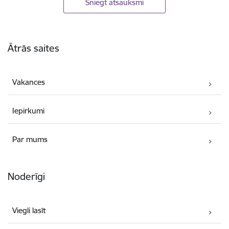
Sniegt atsauksmi
Kājene
Ātrās saites
Vakances
Iepirkumi
Par mums
Noderīgi
Viegli lasīt