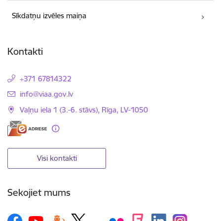
Sīkdatņu izvēles maiņa
Kontakti
+371 67814322
E-pasts:
info@viaa.gov.lv
Vaļņu iela 1 (3.-6. stāvs), Rīga, LV-1050
Visi kontakti
Sekojiet mums