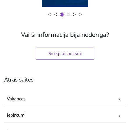
Vai šī informācija bija noderīga?
Sniegt atsauksmi
Kājene
Ātrās saites
Vakances
Iepirkumi