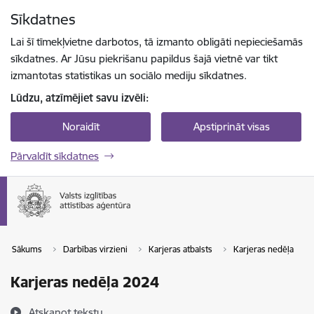
Pāriet uz lapas saturu
Sīkdatnes
Spied
lai meklētu
Enter
Lai šī tīmekļvietne darbotos, tā izmanto obligāti nepieciešamās
sīkdatnes. Ar Jūsu piekrišanu papildus šajā vietnē var tikt
izmantotas statistikas un sociālo mediju sīkdatnes.
Lūdzu, atzīmējiet savu izvēli:
Noraidīt
Apstiprināt visas
Pārvaldīt sīkdatnes
Sākums
Darbības virzieni
Karjeras atbalsts
Karjeras nedēļa
Karjeras nedēļa 2024
Atskaņot tekstu