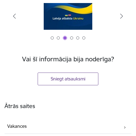
Vai šī informācija bija noderīga?
Sniegt atsauksmi
Kājene
Ātrās saites
Vakances