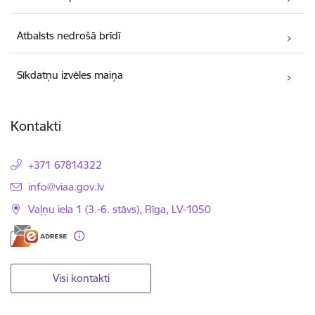
Atbalsts nedrošā brīdī
Sīkdatņu izvēles maiņa
Kontakti
+371 67814322
E-pasts:
info@viaa.gov.lv
Vaļņu iela 1 (3.-6. stāvs), Rīga, LV-1050
Visi kontakti