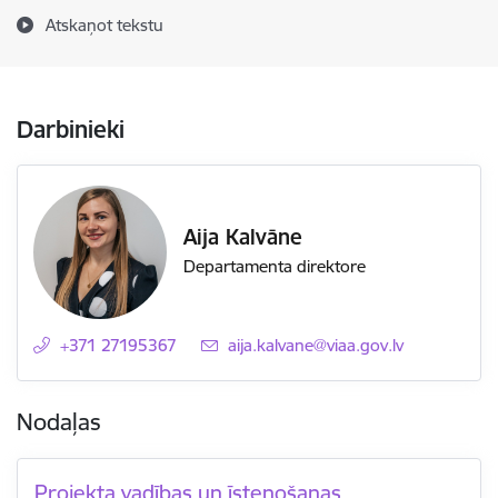
Atskaņot tekstu
Darbinieki
Aija Kalvāne
Departamenta direktore
+371 27195367
E-pasts:
aija.kalvane@viaa.gov.lv
Nodaļas
Projekta vadības un īstenošanas