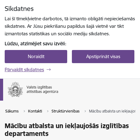
Pāriet uz lapas saturu
Sīkdatnes
Spied
lai meklētu
Enter
Lai šī tīmekļvietne darbotos, tā izmanto obligāti nepieciešamās
sīkdatnes. Ar Jūsu piekrišanu papildus šajā vietnē var tikt
izmantotas statistikas un sociālo mediju sīkdatnes.
Lūdzu, atzīmējiet savu izvēli:
Noraidīt
Apstiprināt visas
Pārvaldīt sīkdatnes
Sākums
Kontakti
Struktūrvienības
Mācību atbalsta un iekļaujošā
Mācību atbalsta un iekļaujošās izglītības
departaments