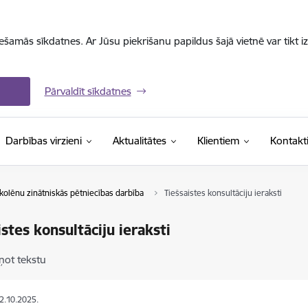
iešamās sīkdatnes. Ar Jūsu piekrišanu papildus šajā vietnē var tikt i
Pārvaldīt sīkdatnes
Darbības virzieni
Aktualitātes
Klientiem
Kontakt
kolēnu zinātniskās pētniecības darbība
Tiešsaistes konsultāciju ieraksti
istes konsultāciju ieraksti
ņot tekstu
02.10.2025.