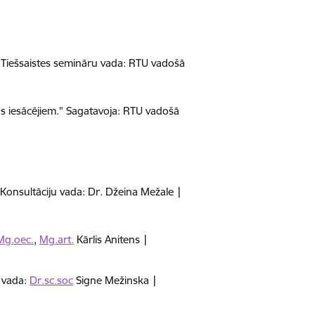
m. Tiešsaistes semināru vada: RTU vadošā
jas iesācējiem." Sagatavoja: RTU vadošā
Konsultāciju vada: Dr. Džeina Mežale |
Mg.oec.
,
Mg.art.
Kārlis Anitens |
u vada:
Dr.sc.soc
Signe Mežinska |