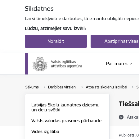
Pāriet uz lapas saturu
Sīkdatnes
Lai šī tīmekļvietne darbotos, tā izmanto obligāti nepiec
Lūdzu, atzīmējiet savu izvēli:
Noraidīt
Apstiprināt visas
Par mums
Sākums
Darbības virzieni
Atbalsts skolēnu izcilībai
S
Tiešsa
Latvijas Skolu jaunatnes dziesmu
un deju svētki
Atska
Valsts valodas prasmes pārbaude
Vides izglītība
Publicēts: 