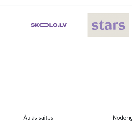
Kājene
Ātrās saites
Noderīg