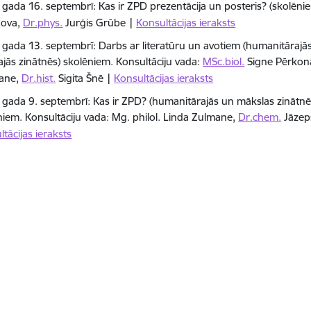
 gada 16. septembrī: Kas ir ZPD prezentācija un posteris? (skolēni
nova,
Dr.phys.
Jurģis Grūbe |
Konsultācijas ieraksts
 gada 13. septembrī: Darbs ar literatūru un avotiem (humanitārajā
lajās zinātnēs) skolēniem. Konsultāciju vada:
MSc.biol.
Signe Pērkon
ane,
Dr.hist.
Sigita Šnē |
Konsultācijas ieraksts
 gada 9. septembrī: Kas ir ZPD? (humanitārajās un mākslas zinātnēs
niem. Konsultāciju vada: Mg. philol. Linda Zulmane,
Dr.chem.
Jāzep
tācijas ieraksts