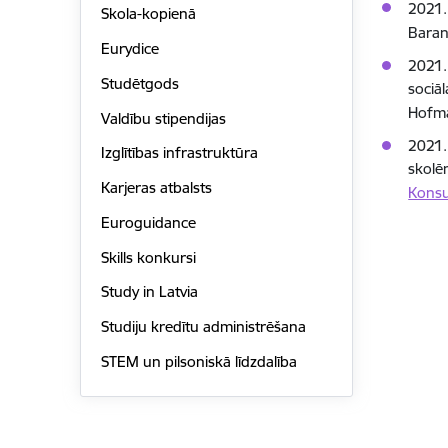
2021.
Skola-kopienā
Bara
Eurydice
2021.
Studētgods
sociā
Hofm
Valdību stipendijas
2021.
Izglītības infrastruktūra
skolē
Karjeras atbalsts
Konsul
Euroguidance
Skills konkursi
Study in Latvia
Studiju kredītu administrēšana
STEM un pilsoniskā līdzdalība