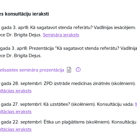
es konsultāciju ieraksti
 gada 3. aprīlī: Kā sagatavot stenda referātu? Vadlīnijas iesācējie
ece Dr. Brigita Dejus.
Semināra ieraksts
gada 3. aprīlī: Prezentācija "Kā sagatavot stenda referātu? Vadlīni
ece Dr. Brigita Dejus.
elādēt:
iešsaistes semināra prezentācija
 gada 28. septembrī: ZPD izstrāde medicīnas zinātnēs (skolēniem). 
tācijas ieraksts
 gada 27. septembrī: Kā uzstāties? (skolēniem). Konsultāciju vada:
tācijas ieraksts
 gada 22. septembrī: Ētika un plaģiātisms (skolēniem). Konsultācij
tācijas ieraksts