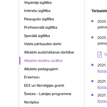
Vispārējā izglītība
Interešu izglītība
Tiešsaist
Pieaugušo izglītība
2025.
pētni
Profesionālā izglītība
Speciālā izglītība
2025.
pētni
Valsts pārbaudes darbi
Atbalsts audzināšanas darbībai
Lejupi
T
Atbalsts skolēnu izcilībai
2021.
Atbalsts pedagogiem
Konsul
Erasmus+
2021.
EEZ un Norvēģijas granti
Konsul
Šveices – Latvijas programma
2021.
Konsul
Nordplus