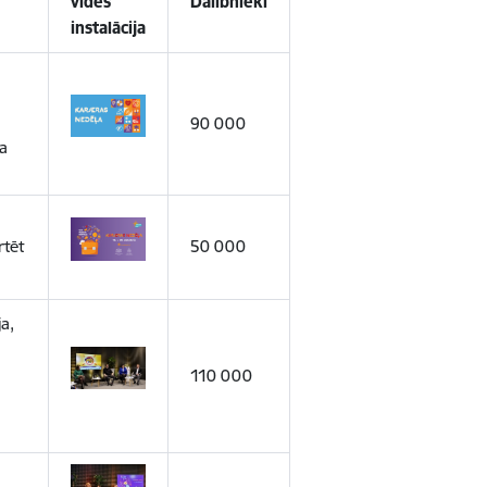
vides
Dalībnieki
instalācija
90 000
ma
rtēt
50 000
ja,
110 000