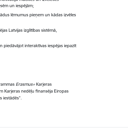
resēm un iespējām;
j, kādus lēmumus pieņem un kādas izvēles
ējas Latvijas izglītības sistēmā,
n piedāvājot interaktīvas iespējas iepazīt
ogrammas
Erasmus+
Karjeras
m Karjeras nedēļu finansēja Eiropas
s iestādēs”.