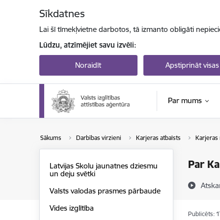
Pāriet uz lapas saturu
Sīkdatnes
Lai šī tīmekļvietne darbotos, tā izmanto obligāti nepiec
Lūdzu, atzīmējiet savu izvēli:
Noraidīt
Apstiprināt visas
Par mums
Sākums
Darbības virzieni
Karjeras atbalsts
Karjeras
Par Ka
Latvijas Skolu jaunatnes dziesmu
un deju svētki
Atska
Valsts valodas prasmes pārbaude
Vides izglītība
Publicēts: 