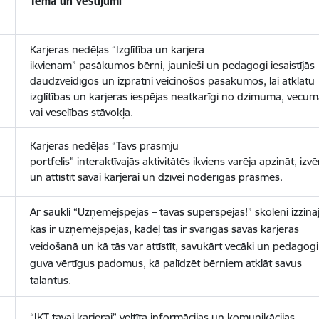
Tēma un vēstījumi
Karjeras nedēļas “Izglītība un karjera
ikvienam” pasākumos bērni, jaunieši un pedagogi iesaistījās
daudzveidīgos un izpratni veicinošos pasākumos, lai atklātu
izglītības un karjeras iespējas neatkarīgi no dzimuma, vecu
vai veselības stāvokļa.
Karjeras nedēļas “Tavs prasmju
portfelis” interaktīvajās aktivitātēs ikviens varēja apzināt, izvē
un attīstīt savai karjerai un dzīvei noderīgas prasmes.
Ar saukli “Uzņēmējspējas – tavas superspējas!” skolēni izzinā
kas ir uzņēmējspējas, kādēļ tās ir svarīgas savas karjeras
veidošanā un kā tās var attīstīt, savukārt vecāki un pedagogi
guva vērtīgus padomus, kā palīdzēt bērniem atklāt savus
talantus.
“IKT tavai karjerai” veltīta informācijas un komunikācijas