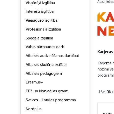
Atjaunināts
Vispārējā izglītība
Interešu izglītība
Pieaugušo izglītība
Profesionālā izglītība
Speciālā izglītība
Valsts pārbaudes darbi
Karjeras 
Atbalsts audzināšanas darbībai
Karjeras n
Atbalsts skolēnu izcilībai
nozīmi ve
Atbalsts pedagogiem
program
Erasmus+
Pasāku
EEZ un Norvēģijas granti
Šveices – Latvijas programma
Nordplus