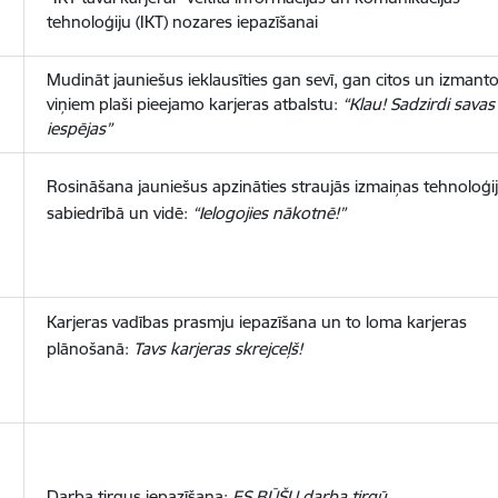
tehnoloģiju (IKT) nozares iepazīšanai
Mudināt jauniešus ieklausīties gan sevī, gan citos un izmanto
viņiem plaši pieejamo karjeras atbalstu:
“Klau! Sadzirdi savas
iespējas”
Rosināšana jauniešus apzināties straujās izmaiņas tehnoloģij
sabiedrībā un vidē:
“Ielogojies nākotnē!”
Karjeras vadības prasmju iepazīšana un to loma karjeras
plānošanā:
Tavs karjeras skrejceļš!
Darba tirgus iepazīšana:
ES BŪŠU darba tirgū