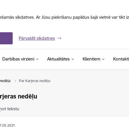
iešamās sīkdatnes. Ar Jūsu piekrišanu papildus šajā vietnē var tikt i
Pārvaldīt sīkdatnes
Darbības virzieni
Aktualitātes
Klientiem
Kontakt
 nedēļa
Par Karjeras nedēļu
rjeras nedēļu
ņot tekstu
17.05.2021.