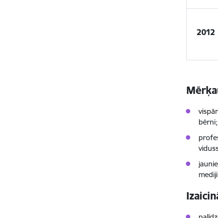
2012
Mērķau
vispār
bērni;
profe
vidus
jaunie
mediji
Izaici
palīdz