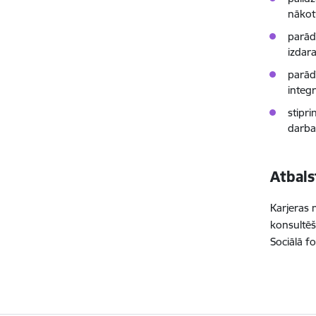
nākot
parād
izdar
parādī
integ
stipri
darba
Atbals
Karjeras 
konsultēš
Sociālā fo