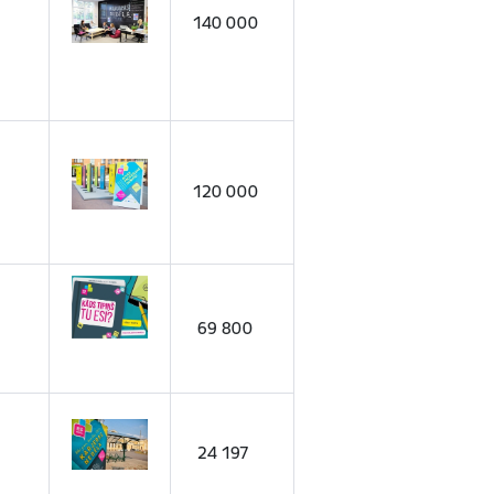
140 000
120 000
69 800
24 197