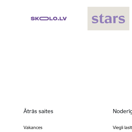
Kājene
Ātrās saites
Noderīg
Vakances
Viegli lasī