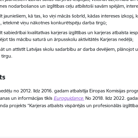
nes nodarbošanos un izglītības ceļu atbilstoši savām spējām, inte
īt jauniešiem, kā tas, ko viņi mācās šobrīd, kādas intereses izkop
a, ietekmē viņu nākotnes konkurētspēju darba tirgū;
t sabiedrībai kvalitatīvas karjeras izglītības un karjeras atbalsta iesp
rējot tās mācību saturā un ārpusskolu aktivitātēs Karjeras nedēļā;
nāt un attīstīt Latvijas skolu sadarbību ar darba devējiem, plānojot u
 tirgu.
ts
nedēļu no 2012. līdz 2016. gadam atbalstīja Eiropas Komisijas pr
anas un informācijas tīkls
Euroguidance.
No 2018. līdz 2022. gada
nda projekts “Karjeras atbalsts vispārējās un profesionālās izglītība