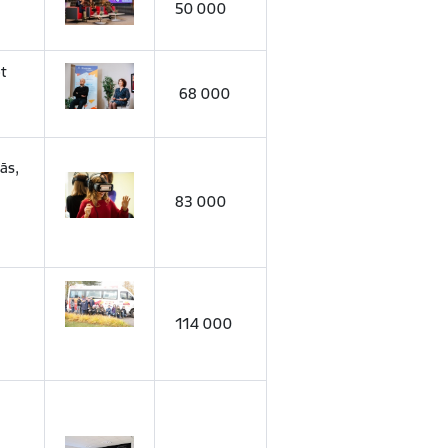
50 000
t
68 000
ās,
83 000
114 000