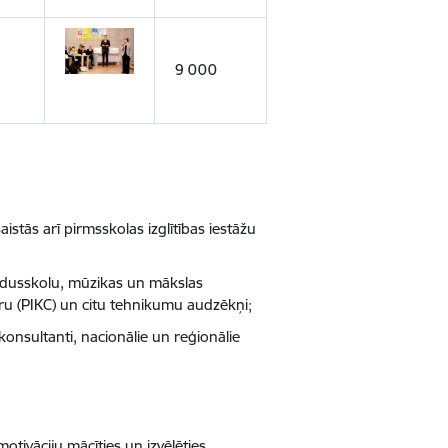
9 000
aistās arī pirmsskolas izglītības iestāžu
 vidusskolu, mūzikas un mākslas
ru (PIKC) un citu tehnikumu audzēkņi;
s konsultanti, nacionālie un reģionālie
otivāciju mācīties un izvēlēties