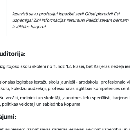
Iepazīsti savu profesiju! Iepazīsti sevi! Gūsti pieredzi! Esi
uzņēmīgs! Zini informācijas resursus! Palīdzi savam bērnam
izvēlēties karjeru!
ditorija:
izglītojošo skolu skolēni no 1. līdz 12. klasei, bet Karjeras nedēļā ies
sionālās izglītības iestāžu skolu jaunieši - arodskolu, profesionālo
skolu, koledžu audzēkņi, profesionālās izglītības kompetences cent
šu vecāki, radinieki un skolotāji, jaunatnes lietu speciālisti, karjera
, politikas veidotāji un sabiedrība kopumā.
nājumi:
ēt jauniešiem izzināt savas karjeras iespējas, veicināt uzņēmību un m