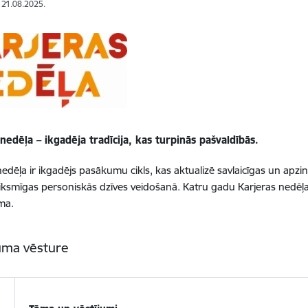
: 21.08.2025.
nedēļa – ikgadēja tradīcija, kas turpinās pašvaldībās.
edēļa ir ikgadējs pasākumu cikls, kas aktualizē savlaicīgas un apzinā
iksmīgas personiskās dzīves veidošanā. Katru gadu Karjeras nedēļa
ma.
ma vēsture