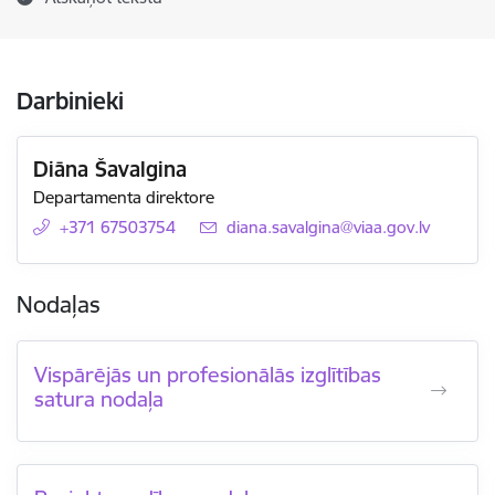
Darbinieki
Diāna Šavalgina
Departamenta direktore
+371 67503754
E-pasts:
diana.savalgina@viaa.gov.lv
Nodaļas
Vispārējās un profesionālās izglītības
satura nodaļa