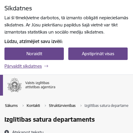
Pāriet uz lapas saturu
Sīkdatnes
Spied
lai meklētu
Enter
Lai šī tīmekļvietne darbotos, tā izmanto obligāti nepieciešamās
sīkdatnes. Ar Jūsu piekrišanu papildus šajā vietnē var tikt
izmantotas statistikas un sociālo mediju sīkdatnes.
Lūdzu, atzīmējiet savu izvēli:
Noraidīt
Apstiprināt visas
Pārvaldīt sīkdatnes
Sākums
Kontakti
Struktūrvienības
Izglītības satura departament
Izglītības satura departaments
Atskaņot tekstu