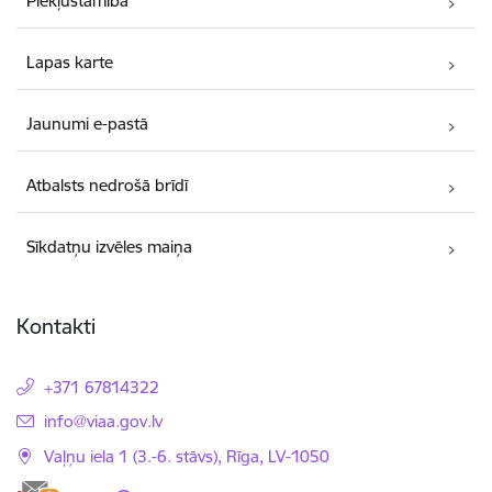
Piekļūstamība
Lapas karte
Jaunumi e-pastā
Atbalsts nedrošā brīdī
Sīkdatņu izvēles maiņa
Kontakti
+371 67814322
E-pasts:
info@viaa.gov.lv
Vaļņu iela 1 (3.-6. stāvs), Rīga, LV-1050