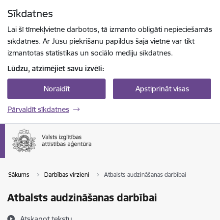
Pāriet uz lapas saturu
Sīkdatnes
Spied
lai meklētu
Enter
Lai šī tīmekļvietne darbotos, tā izmanto obligāti nepieciešamās
sīkdatnes. Ar Jūsu piekrišanu papildus šajā vietnē var tikt
izmantotas statistikas un sociālo mediju sīkdatnes.
Lūdzu, atzīmējiet savu izvēli:
Noraidīt
Apstiprināt visas
Pārvaldīt sīkdatnes
Sākums
Darbības virzieni
Atbalsts audzināšanas darbībai
Atbalsts audzināšanas darbībai
Atskaņot tekstu