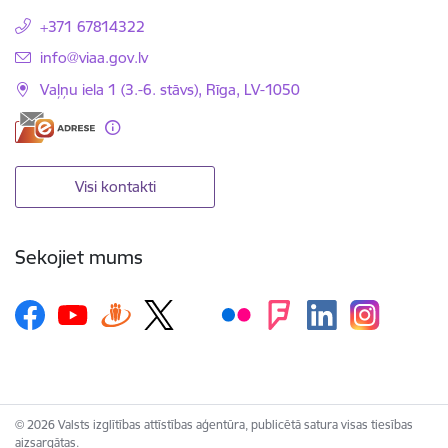
+371 67814322
E-pasts:
info@viaa.gov.lv
Vaļņu iela 1 (3.-6. stāvs), Rīga, LV-1050
Visi kontakti
Sekojiet mums
© 2026 Valsts izglītības attīstības aģentūra, publicētā satura visas tiesības
aizsargātas.