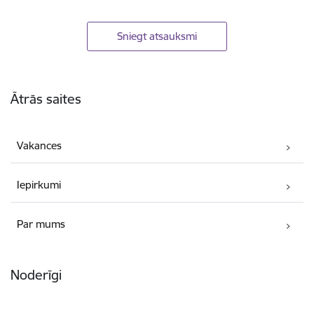
Sniegt atsauksmi
Kājene
Ātrās saites
Vakances
Iepirkumi
Par mums
Noderīgi