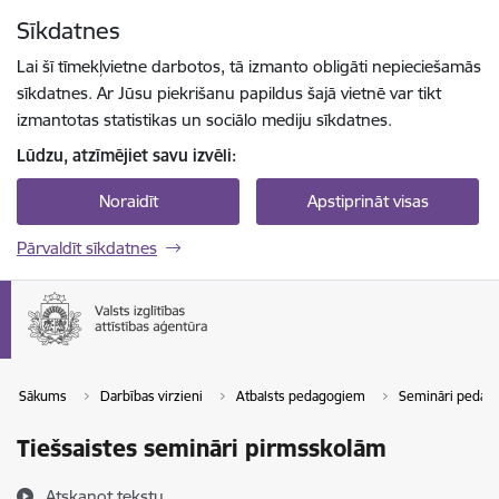
Pāriet uz lapas saturu
Sīkdatnes
Spied
lai meklētu
Enter
Lai šī tīmekļvietne darbotos, tā izmanto obligāti nepieciešamās
sīkdatnes. Ar Jūsu piekrišanu papildus šajā vietnē var tikt
izmantotas statistikas un sociālo mediju sīkdatnes.
Lūdzu, atzīmējiet savu izvēli:
Noraidīt
Apstiprināt visas
Pārvaldīt sīkdatnes
Sākums
Darbības virzieni
Atbalsts pedagogiem
Semināri pedag
Tiešsaistes semināri pirmsskolām
Atskaņot tekstu