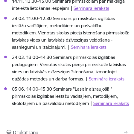
14.11. 13.30–15.00 Seminārs pirmsskolām par mākslīgā
intelekta lietošanas iespējām |
Semināra ieraksts
24.03. 11.00–12.30 Seminārs pirmsskolas izglītības
iestāžu vadītājiem, metodiķiem un pašvaldību
metodiķiem. Vienotas skolas pieeja īstenošana pirmsskolā:
latviskas vides un latviskās dzīvesziņas veidošana -
sasniegumi un izaicinājumi. |
Semināra ieraksts
24.03. 13.00–14.30 Seminārs pirmsskolas izglītības
pedagogiem. Vienotas skolas pieeja pirmsskolā: latviskas
vides un latviskās dzīvesziņas īstenošana, izmantojot
dažādas metodes un darba formas. |
Semināra ieraksts
05.06. 14.00–15.30 Seminārs "Lasīt ir aizraujoši! "
pirmsskolas izglītības iestāžu vadītājiem, metodiķiem,
skolotājiem un pašvaldību metodiķiem |
Semināra ieraksts
Drukāt lapu