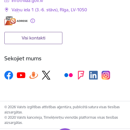
E-pasts:
info@viaa.gov.lv
Vaļņu iela 1 (3.-6. stāvs), Rīga, LV-1050
Visi kontakti
Sekojiet mums
© 2026 Valsts izglītības attīstības aģentūra, publicētā satura visas tiesības
aizsargātas.
© 2020 Valsts kanceleja, Tīmekļvietņu vienotās platformas visas tiesības
aizsargātas.