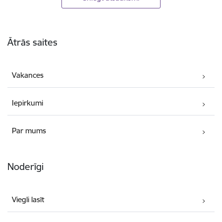
Kājene
Ātrās saites
Vakances
Iepirkumi
Par mums
Noderīgi
Viegli lasīt