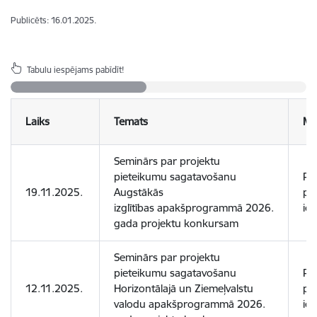
Publicēts: 16.01.2025.
Tabulu iespējams pabīdīt!
Laiks
Temats
Mē
Seminārs par projektu
pieteikumu sagatavošanu
Pot
19.11.2025.
Augstākās
pr
izglītības apakšprogrammā 2026.
ies
gada projektu konkursam
Seminārs par projektu
pieteikumu sagatavošanu
Pot
12.11.2025.
Horizontālajā un Ziemeļvalstu
pr
valodu apakšprogrammā 2026.
ies