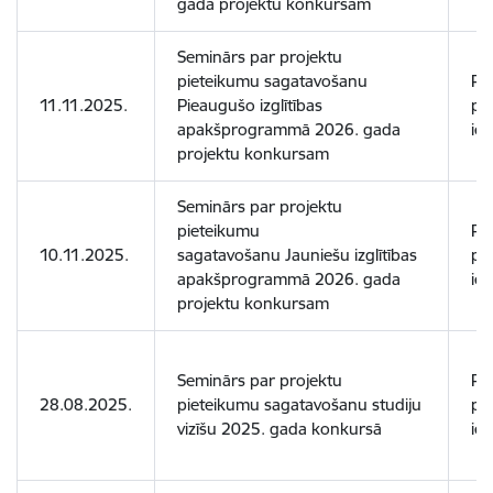
gada projektu konkursam
Seminārs par projektu
pieteikumu sagatavošanu
Pot
11.11.2025.
Pieaugušo izglītības
pr
apakšprogrammā 2026. gada
ies
projektu konkursam
Seminārs par projektu
pieteikumu
Pot
10.11.2025.
sagatavošanu Jauniešu izglītības
pr
apakšprogrammā 2026. gada
ies
projektu konkursam
Seminārs par projektu
Pot
28.08.2025.
pieteikumu sagatavošanu studiju
pr
vizīšu 2025. gada konkursā
ies