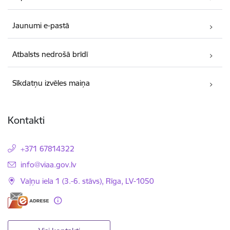
Jaunumi e-pastā
Atbalsts nedrošā brīdī
Sīkdatņu izvēles maiņa
Kontakti
+371 67814322
E-pasts:
info@viaa.gov.lv
Vaļņu iela 1 (3.-6. stāvs), Rīga, LV-1050