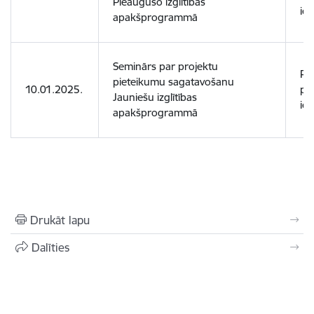
Pieaugušo izglītības
ies
apakšprogrammā
Seminārs par projektu
Pot
pieteikumu sagatavošanu
10.01.2025.
pr
Jauniešu izglītības
ies
apakšprogrammā
Drukāt lapu
Dalīties