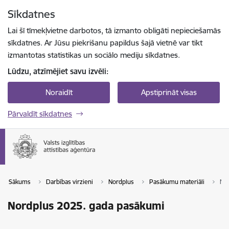
Pāriet uz lapas saturu
Sīkdatnes
Spied
lai meklētu
Enter
Lai šī tīmekļvietne darbotos, tā izmanto obligāti nepieciešamās
sīkdatnes. Ar Jūsu piekrišanu papildus šajā vietnē var tikt
izmantotas statistikas un sociālo mediju sīkdatnes.
Lūdzu, atzīmējiet savu izvēli:
Noraidīt
Apstiprināt visas
Pārvaldīt sīkdatnes
Sākums
Darbības virzieni
Nordplus
Pasākumu materiāli
Nor
Nordplus 2025. gada pasākumi