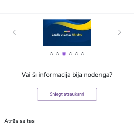
Vai šī informācija bija noderīga?
Sniegt atsauksmi
Kājene
Ātrās saites