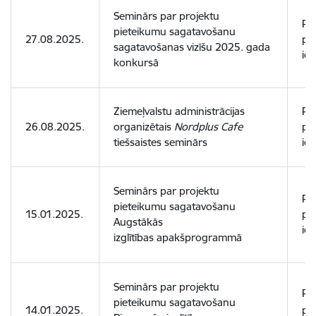
Seminārs par projektu
Pot
pieteikumu sagatavošanu
27.08.2025.
pr
sagatavošanas vizīšu 2025. gada
ies
konkursā
Ziemeļvalstu administrācijas
Pot
26.08.2025.
organizētais
Nordplus Cafe
pr
tiešsaistes seminārs
ies
Seminārs par projektu
Pot
pieteikumu sagatavošanu
15.01.2025.
pr
Augstākās
ies
izglītības apakšprogrammā
Seminārs par projektu
Pot
pieteikumu sagatavošanu
14.01.2025.
pr