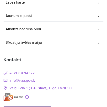
Lapas karte
Jaunumi e-pastā
Atbalsts nedrošā brīdī
Sīkdatņu izvēles maiņa
Kontakti
+371 67814322
E-pasts:
info@viaa.gov.lv
Vaļņu iela 1 (3.-6. stāvs), Rīga, LV-1050