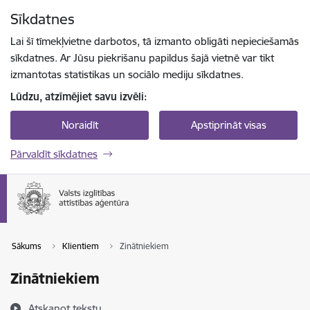
Pāriet uz lapas saturu
Sīkdatnes
Spied
lai meklētu
Enter
Lai šī tīmekļvietne darbotos, tā izmanto obligāti nepieciešamās
sīkdatnes. Ar Jūsu piekrišanu papildus šajā vietnē var tikt
izmantotas statistikas un sociālo mediju sīkdatnes.
Lūdzu, atzīmējiet savu izvēli:
Noraidīt
Apstiprināt visas
Pārvaldīt sīkdatnes
Sākums
Klientiem
Zinātniekiem
Zinātniekiem
Atskaņot tekstu