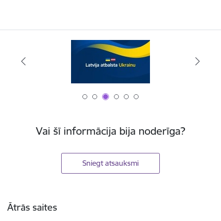
Vai šī informācija bija noderīga?
Sniegt atsauksmi
Kājene
Ātrās saites