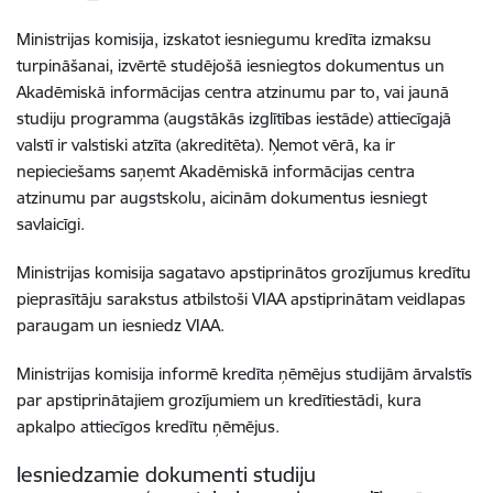
Ministrijas komisija, izskatot iesniegumu kredīta izmaksu
turpināšanai, izvērtē studējošā iesniegtos dokumentus un
Akadēmiskā informācijas centra atzinumu par to, vai jaunā
studiju programma (augstākās izglītības iestāde) attiecīgajā
valstī ir valstiski atzīta (akreditēta). Ņemot vērā, ka ir
nepieciešams saņemt Akadēmiskā informācijas centra
atzinumu par augstskolu, aicinām dokumentus iesniegt
savlaicīgi.
Ministrijas komisija sagatavo apstiprinātos grozījumus kredītu
pieprasītāju sarakstus atbilstoši VIAA apstiprinātam veidlapas
paraugam un iesniedz VIAA.
Ministrijas komisija informē kredīta ņēmējus studijām ārvalstīs
par apstiprinātajiem grozījumiem un kredītiestādi, kura
apkalpo attiecīgos kredītu ņēmējus.
Iesniedzamie dokumenti studiju