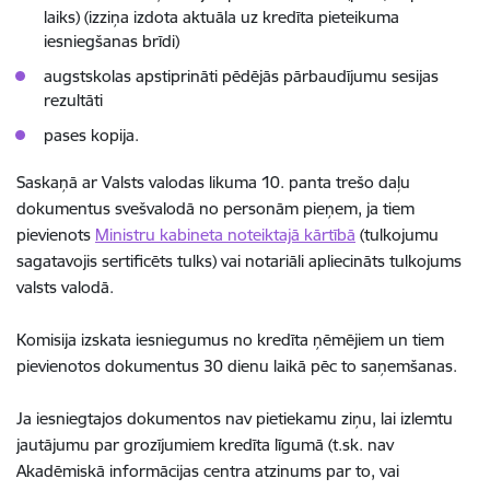
laiks) (izziņa izdota aktuāla uz kredīta pieteikuma
iesniegšanas brīdi)
augstskolas apstiprināti pēdējās pārbaudījumu sesijas
rezultāti
pases kopija.
Saskaņā ar Valsts valodas likuma 10. panta trešo daļu
dokumentus svešvalodā no personām pieņem, ja tiem
pievienots
Ministru kabineta noteiktajā kārtībā
(tulkojumu
sagatavojis sertificēts tulks) vai notariāli apliecināts tulkojums
valsts valodā.
Komisija izskata iesniegumus no kredīta ņēmējiem un tiem
pievienotos dokumentus 30 dienu laikā pēc to saņemšanas.
Ja iesniegtajos dokumentos nav pietiekamu ziņu, lai izlemtu
jautājumu par grozījumiem kredīta līgumā (t.sk. nav
Akadēmiskā informācijas centra atzinums par to, vai