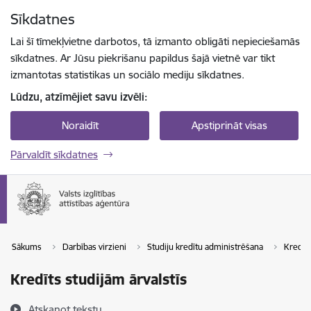
Pāriet uz lapas saturu
Sīkdatnes
Spied
lai meklētu
Enter
Lai šī tīmekļvietne darbotos, tā izmanto obligāti nepieciešamās
sīkdatnes. Ar Jūsu piekrišanu papildus šajā vietnē var tikt
izmantotas statistikas un sociālo mediju sīkdatnes.
Lūdzu, atzīmējiet savu izvēli:
Noraidīt
Apstiprināt visas
Pārvaldīt sīkdatnes
Sākums
Darbības virzieni
Studiju kredītu administrēšana
Kredīta
Kredīts studijām ārvalstīs
Atskaņot tekstu