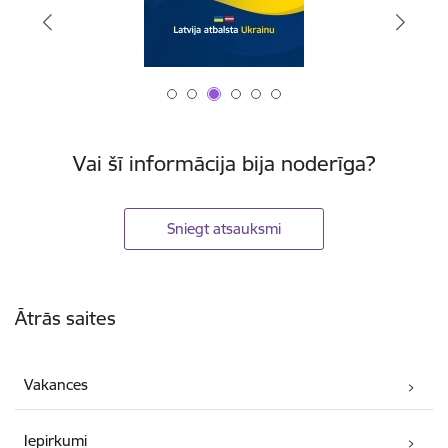
Vai šī informācija bija noderīga?
Sniegt atsauksmi
Kājene
Ātrās saites
Vakances
Iepirkumi