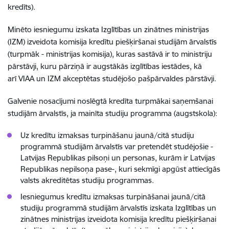
kredīts).
Minēto iesniegumu izskata Izglītības un zinātnes ministrijas
(IZM) izveidota komisija kredītu piešķiršanai studijām ārvalstīs
(turpmāk - ministrijas komisija), kuras sastāvā ir to ministriju
pārstāvji, kuru pārziņā ir augstākās izglītības iestādes, kā
arī VIAA un IZM akceptētas studējošo pašpārvaldes pārstāvji.
Galvenie nosacījumi noslēgtā kredīta turpmākai saņemšanai
studijām ārvalstīs, ja mainīta studiju programma (augstskola):
Uz kredītu izmaksas turpināšanu jaunā/citā studiju
programmā studijām ārvalstīs var pretendēt studējošie -
Latvijas Republikas pilsoņi un personas, kurām ir Latvijas
Republikas nepilsoņa pase-, kuri sekmīgi apgūst attiecīgās
valsts akreditētas studiju programmas.
Iesniegumus kredītu izmaksas turpināšanai jaunā/citā
studiju programmā studijām ārvalstīs izskata Izglītības un
zinātnes ministrijas izveidota komisija kredītu piešķiršanai