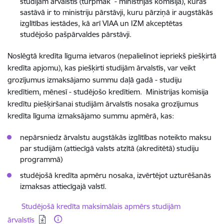
studijām ārvalstīs (turpmāk - ministrijas komisija), kuras
sastāvā ir to ministriju pārstāvji, kuru pārziņā ir augstākās
izglītības iestādes, kā arī VIAA un IZM akceptētas
studējošo pašpārvaldes pārstāvji.
Noslēgtā kredīta līguma ietvaros (nepalielinot iepriekš piešķirtā
kredīta apjomu), kas piešķirti studijām ārvalstīs, var veikt
grozījumus izmaksājamo summu daļā gadā - studiju
kredītiem, mēnesī - studējošo kredītiem. Ministrijas komisija
kredītu piešķiršanai studijām ārvalstīs nosaka grozījumus
kredīta līguma izmaksājamo summu apmērā, kas:
nepārsniedz ārvalstu augstākās izglītības noteikto maksu
par studijām (attiecīgā valsts atzītā (akreditētā) studiju
programmā)
studējošā kredīta apmēru nosaka, izvērtējot uzturēšanās
izmaksas attiecīgajā valstī.
Lejupielādēt:
Studējošā kredīta maksimālais apmērs studijām
ārvalstīs