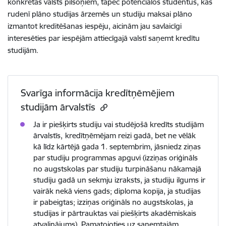
konkrētās valsts pilsoņiem, tāpēc potenciālos studentus, kas
rudenī plāno studijas ārzemēs un studiju maksai plāno
izmantot kreditēšanas iespēju, aicinām jau savlaicīgi
interesēties par iespējām attiecīgajā valstī saņemt kredītu
studijām.
Svarīga informācija kredītņēmējiem
studijām ārvalstīs
Ja ir piešķirts studiju vai studējošā kredīts studijām
ārvalstīs,
kredītņēmējam reizi gadā, bet ne vēlāk
kā līdz kārtējā gada 1. septembrim, jāsniedz ziņas
par studiju programmas apguvi (izziņas oriģināls
no augstskolas par studiju turpināšanu nākamajā
studiju gadā un sekmju izraksts, ja studiju ilgums ir
vairāk nekā viens gads; diploma kopija, ja studijas
ir pabeigtas; izziņas oriģināls no augstskolas, ja
studijas ir pārtrauktas vai piešķirts akadēmiskais
atvaļinājums). Pamatojoties uz saņemtajām