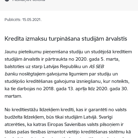
Publicēts: 15.05.2021.
Kredīta izmaksu turpināšana studijām ārvalstīs
Jaunu pieteikumu pieņemšana studiju un studējošā kredītiem
studijām ārvalstīs ir pārtraukta no 2020. gada 5. marta,
balstoties uz starp Latvijas Republiku un
AS SEB
banku
noslēgtajiem galvojuma līgumiem par studiju un
studējošo kreditēšanas galvojuma izsniegšanu, kur noteikts,
ka tie darbojas no 2018. gada 13. aprīļa līdz 2020. gada 30.
martam.
No kredītiestāžu līdzekļiem kredīti, kas ir garantēti no valsts
budželta līdzekļiem, būs tikai studijām Latvijā. Svarīgi
atcerēties, ka katras Eiropas Savienības valsts pilsoņiem ir
tādas pašas tiesības izmantot vietējo kreditēšanas sistēmu kā