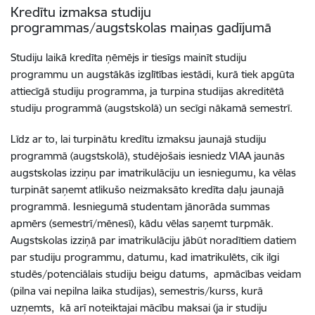
Kredītu izmaksa studiju
programmas/augstskolas maiņas gadījumā
Studiju laikā kredīta ņēmējs ir tiesīgs mainīt studiju
programmu un augstākās izglītības iestādi, kurā tiek apgūta
attiecīgā studiju programma, ja turpina studijas akreditētā
studiju programmā (augstskolā) un secīgi nākamā semestrī.
Līdz ar to, lai turpinātu kredītu izmaksu jaunajā studiju
programmā (augstskolā), studējošais iesniedz VIAA jaunās
augstskolas izziņu par imatrikulāciju un iesniegumu, ka vēlas
turpināt saņemt atlikušo neizmaksāto kredīta daļu jaunajā
programmā. Iesniegumā studentam jānorāda summas
apmērs (semestrī/mēnesī), kādu vēlas saņemt turpmāk.
Augstskolas izziņā par imatrikulāciju jābūt noradītiem datiem
par studiju programmu, datumu, kad imatrikulēts, cik ilgi
studēs/potenciālais studiju beigu datums, apmācības veidam
(pilna vai nepilna laika studijas), semestris/kurss, kurā
uzņemts, kā arī noteiktajai mācību maksai (ja ir studiju