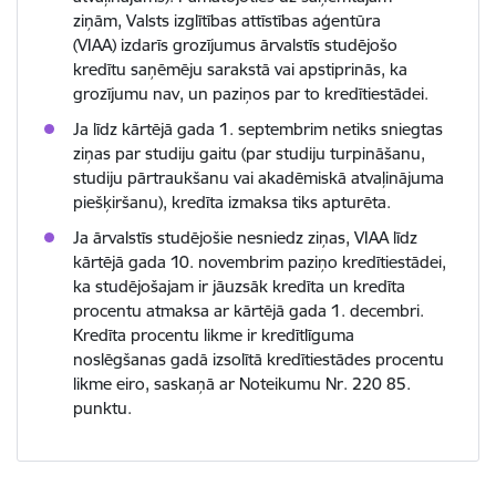
ziņām, Valsts izglītības attīstības aģentūra
(VIAA) izdarīs grozījumus ārvalstīs studējošo
kredītu saņēmēju sarakstā vai apstiprinās, ka
grozījumu nav, un paziņos par to kredītiestādei.
Ja līdz kārtējā gada 1. septembrim netiks sniegtas
ziņas par studiju gaitu (par studiju turpināšanu,
studiju pārtraukšanu vai akadēmiskā atvaļinājuma
piešķiršanu), kredīta izmaksa tiks apturēta.
Ja ārvalstīs studējošie nesniedz ziņas, VIAA līdz
kārtējā gada 10. novembrim paziņo kredītiestādei,
ka studējošajam ir jāuzsāk kredīta un kredīta
procentu atmaksa ar kārtējā gada 1. decembri.
Kredīta procentu likme ir kredītlīguma
noslēgšanas gadā izsolītā kredītiestādes procentu
likme eiro, saskaņā ar Noteikumu Nr. 220 85.
punktu.