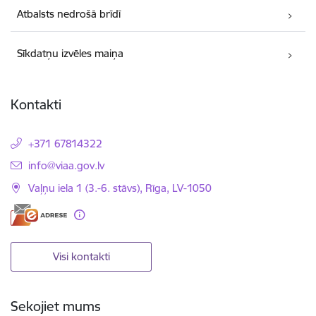
Atbalsts nedrošā brīdī
Sīkdatņu izvēles maiņa
Kontakti
+371 67814322
E-pasts:
info@viaa.gov.lv
Vaļņu iela 1 (3.-6. stāvs), Rīga, LV-1050
Visi kontakti
Sekojiet mums