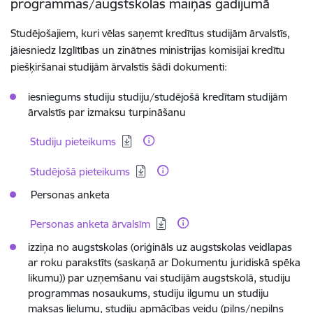
programmas/augstskolas maiņas gadījumā
Studējošajiem, kuri vēlas saņemt kredītus studijām ārvalstīs,
jāiesniedz Izglītības un zinātnes ministrijas komisijai kredītu
piešķiršanai studijām ārvalstīs šādi dokumenti:
iesniegums studiju studiju/studējošā kredītam studijām
ārvalstīs par izmaksu turpināšanu
Lejupielādēt:
Studiju pieteikums
Lejupielādēt:
Studējošā pieteikums
Personas anketa
Lejupielādēt:
Personas anketa ārvalsīm
izziņa no augstskolas (oriģināls uz augstskolas veidlapas
ar roku parakstīts (saskaņā ar Dokumentu juridiskā spēka
likumu)) par uzņemšanu vai studijām augstskolā, studiju
programmas nosaukums, studiju ilgumu un studiju
maksas lielumu, studiju apmācības veidu (pilns/nepilns