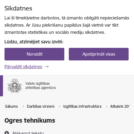
Pāriet uz lapas saturu
Sīkdatnes
Spied
lai meklētu
Enter
Lai šī tīmekļvietne darbotos, tā izmanto obligāti nepieciešamās
sīkdatnes. Ar Jūsu piekrišanu papildus šajā vietnē var tikt
izmantotas statistikas un sociālo mediju sīkdatnes.
Lūdzu, atzīmējiet savu izvēli:
Noraidīt
Apstiprināt visas
Pārvaldīt sīkdatnes
Sākums
Darbības virzieni
Izglītības infrastruktūra
Atbalsts 2014
Ogres tehnikums
Atskaņot tekstu