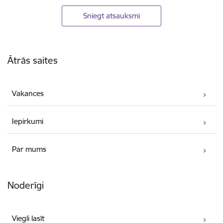
Sniegt atsauksmi
Kājene
Ātrās saites
Vakances
Iepirkumi
Par mums
Noderīgi
Viegli lasīt