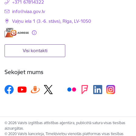
+371 67814322
E-pasts:
info@viaa.gov.lv
Vaļņu iela 1 (3.-6. stāvs), Rīga, LV-1050
Visi kontakti
Sekojiet mums
© 2026 Valsts izglītības attīstības aģentūra, publicētā satura visas tiesības
aizsargātas.
© 2020 Valsts kanceleja, Tīmekļvietņu vienotās platformas visas tiesības