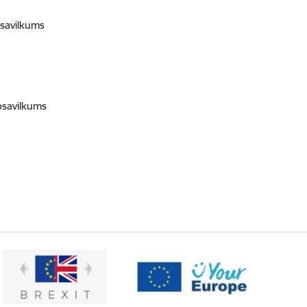
psavilkums
psavilkums