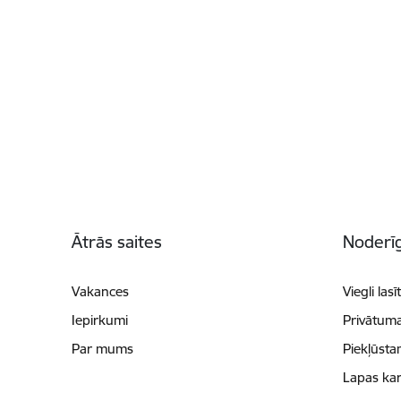
Kājene
Ātrās saites
Noderīg
Vakances
Viegli lasī
Iepirkumi
Privātuma
Par mums
Piekļūsta
Lapas kar