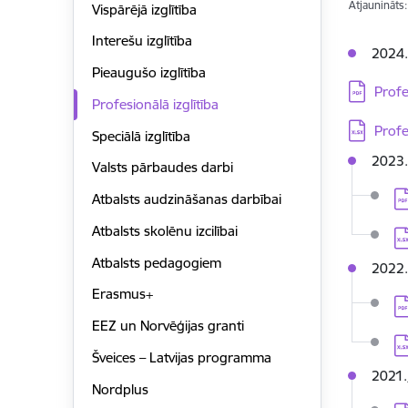
Atjaunināts
Vispārējā izglītība
Interešu izglītība
2024.
Pieaugušo izglītība
Lejupielā
Profe
Profesionālā izglītība
Lejupielā
Profe
Speciālā izglītība
2023.
Valsts pārbaudes darbi
Le
Atbalsts audzināšanas darbībai
Atbalsts skolēnu izcilībai
Le
Atbalsts pedagogiem
2022.
Erasmus+
Le
EEZ un Norvēģijas granti
Le
Šveices – Latvijas programma
2021.
Nordplus