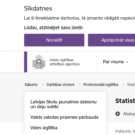
Pāriet uz lapas saturu
Sīkdatnes
Lai šī tīmekļvietne darbotos, tā izmanto obligāti nepiec
Lūdzu, atzīmējiet savu izvēli:
Noraidīt
Apstiprināt visas
Par mums
Sākums
Darbības virzieni
Profesionālā izglītība
Stati
Statis
Latvijas Skolu jaunatnes dziesmu
un deju svētki
Atska
Valsts valodas prasmes pārbaude
Vides izglītība
Publicēts: 