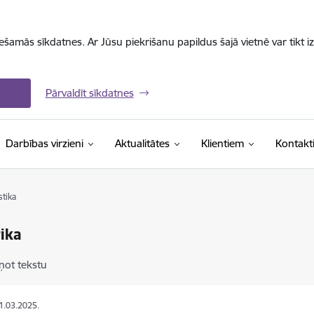
iešamās sīkdatnes. Ar Jūsu piekrišanu papildus šajā vietnē var tikt i
Pārvaldīt sīkdatnes
Darbības virzieni
Aktualitātes
Klientiem
Kontakt
stika
tika
ņot tekstu
31.03.2025.