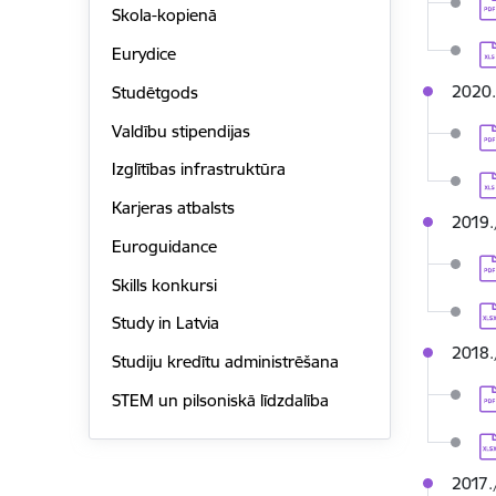
Le
Skola-kopienā
Le
Eurydice
2020.
Studētgods
Valdību stipendijas
Le
Izglītības infrastruktūra
Le
Karjeras atbalsts
2019.
Euroguidance
Le
Skills konkursi
Le
Study in Latvia
2018.
Studiju kredītu administrēšana
Le
STEM un pilsoniskā līdzdalība
Le
2017.