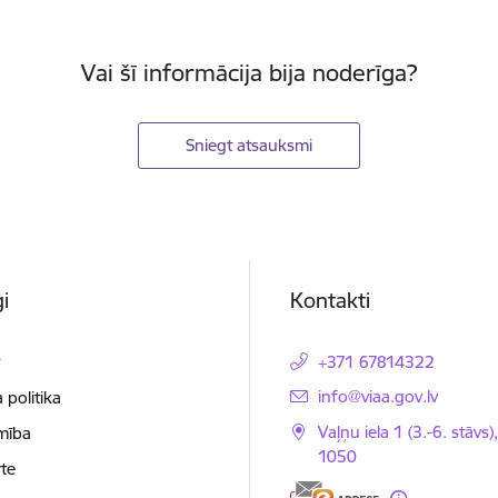
Vai šī informācija bija noderīga?
Sniegt atsauksmi
i
Kontakti
t
+371 67814322
E-pasts:
info@viaa.gov.lv
 politika
Vaļņu iela 1 (3.-6. stāvs)
mība
1050
te