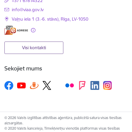
+371 67814322
E-pasts:
info@viaa.gov.lv
Vaļņu iela 1 (3.-6. stāvs), Rīga, LV-1050
Visi kontakti
Sekojiet mums
© 2026 Valsts izglītības attīstības aģentūra, publicētā satura visas tiesības
aizsargātas.
© 2020 Valsts kanceleja, Tīmekļvietņu vienotās platformas visas tiesības