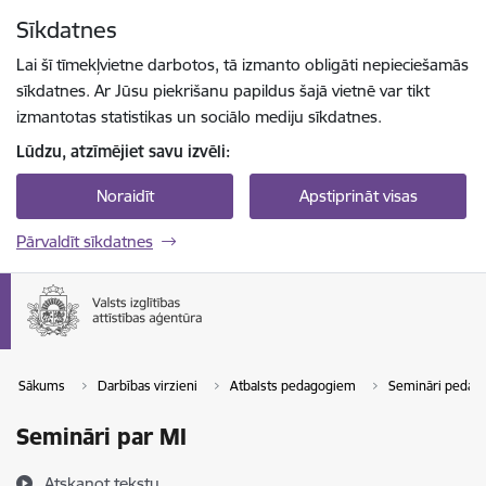
Pāriet uz lapas saturu
Sīkdatnes
Spied
lai meklētu
Enter
Lai šī tīmekļvietne darbotos, tā izmanto obligāti nepieciešamās
sīkdatnes. Ar Jūsu piekrišanu papildus šajā vietnē var tikt
izmantotas statistikas un sociālo mediju sīkdatnes.
Lūdzu, atzīmējiet savu izvēli:
Noraidīt
Apstiprināt visas
Pārvaldīt sīkdatnes
Sākums
Darbības virzieni
Atbalsts pedagogiem
Semināri pedag
Semināri par MI
Atskaņot tekstu