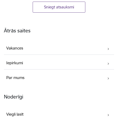
Sniegt atsauksmi
Kājene
Ātrās saites
Vakances
Iepirkumi
Par mums
Noderīgi
Viegli lasīt