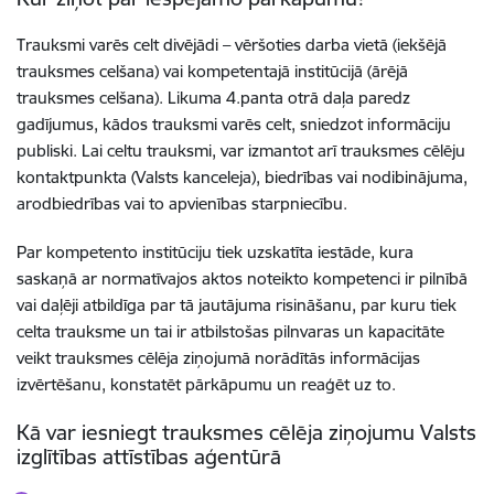
Trauksmi varēs celt divējādi – vēršoties darba vietā (iekšējā
trauksmes celšana) vai kompetentajā institūcijā (ārējā
trauksmes celšana). Likuma 4.panta otrā daļa paredz
gadījumus, kādos trauksmi varēs celt, sniedzot informāciju
publiski. Lai celtu trauksmi, var izmantot arī trauksmes cēlēju
kontaktpunkta (Valsts kanceleja), biedrības vai nodibinājuma,
arodbiedrības vai to apvienības starpniecību.
Par kompetento institūciju tiek uzskatīta iestāde, kura
saskaņā ar normatīvajos aktos noteikto kompetenci ir pilnībā
vai daļēji atbildīga par tā jautājuma risināšanu, par kuru tiek
celta trauksme un tai ir atbilstošas pilnvaras un kapacitāte
veikt trauksmes cēlēja ziņojumā norādītās informācijas
izvērtēšanu, konstatēt pārkāpumu un reaģēt uz to.
Kā var iesniegt trauksmes cēlēja ziņojumu Valsts
izglītības attīstības aģentūrā