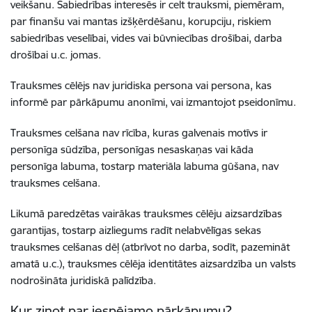
veikšanu. Sabiedrības interesēs ir celt trauksmi, piemēram,
par finanšu vai mantas izšķērdēšanu, korupciju, riskiem
sabiedrības veselībai, vides vai būvniecības drošībai, darba
drošībai u.c. jomas.
Trauksmes cēlējs nav juridiska persona vai persona, kas
informē par pārkāpumu anonīmi, vai izmantojot pseidonīmu.
Trauksmes celšana nav rīcība, kuras galvenais motīvs ir
personīga sūdzība, personīgas nesaskaņas vai kāda
personīga labuma, tostarp materiāla labuma gūšana, nav
trauksmes celšana.
Likumā paredzētas vairākas trauksmes cēlēju aizsardzības
garantijas, tostarp aizliegums radīt nelabvēlīgas sekas
trauksmes celšanas dēļ (atbrīvot no darba, sodīt, pazemināt
amatā u.c.), trauksmes cēlēja identitātes aizsardzība un valsts
nodrošināta juridiskā palīdzība.
Kur ziņot par iespējamo pārkāpumu?