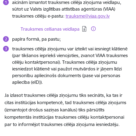
aicinām izmantot trauksmes cēlēja ziņojuma veidlapu,
sūtot uz Valsts izglītības attīstības aģentūras (VIAA)
trauksmes cēlēju e-pastu:
trauksme@viaa.gov.lv
Lejupielādēt:
Trauksmes celšanas veidlapa
papīra formā, pa pastu;
trauksmes cēlēja ziņojumu var izteikt vai iesniegt klātienē
(par tikšanos iepriekš vienojoties, zvanot VIAA trauksmes
cēlēju kontaktpersonai). Trauksmes cēlēja ziņojumu
iesniedzot klātienē vai paužot mutvārdos ir jāņem līdzi
personību apliecinošs dokuments (pase vai personas
apliecība (eID)).
Ja izlasot trauksmes cēlēja ziņojumu tiks secināts, ka tas ir
citas institūcijas kompetencē, tad trauksmes cēlēja ziņojums
(izmantojot drošus saziņas kanālus) tiks pārsūtīts
kompetentās institūcijas trauksmes cēlēju kontaktpersonai
par to informējot trauksmes cēlēja ziņojuma iesniedzēju.