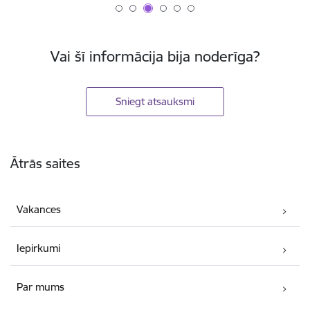
Vai šī informācija bija noderīga?
Sniegt atsauksmi
Kājene
Ātrās saites
Vakances
Iepirkumi
Par mums