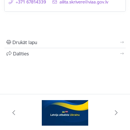
+371 67814339
E-pasts:
ailita.skrivere@viaa.gov.lv
Drukāt lapu
Dalīties