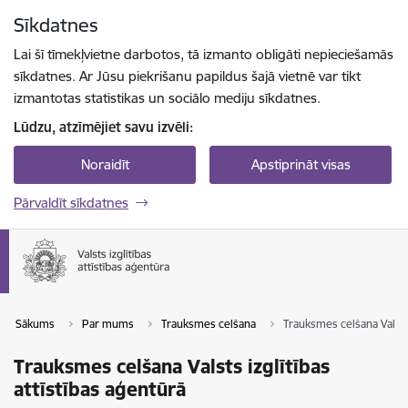
Pāriet uz lapas saturu
Sīkdatnes
Spied
lai meklētu
Enter
Lai šī tīmekļvietne darbotos, tā izmanto obligāti nepieciešamās
sīkdatnes. Ar Jūsu piekrišanu papildus šajā vietnē var tikt
izmantotas statistikas un sociālo mediju sīkdatnes.
Lūdzu, atzīmējiet savu izvēli:
Noraidīt
Apstiprināt visas
Pārvaldīt sīkdatnes
Sākums
Par mums
Trauksmes celšana
Trauksmes celšana Valsts 
Trauksmes celšana Valsts izglītības
attīstības aģentūrā