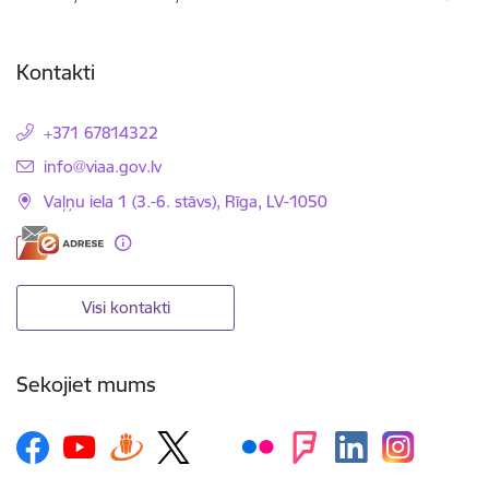
Kontakti
+371 67814322
E-pasts:
info@viaa.gov.lv
Vaļņu iela 1 (3.-6. stāvs), Rīga, LV-1050
Visi kontakti
Sekojiet mums