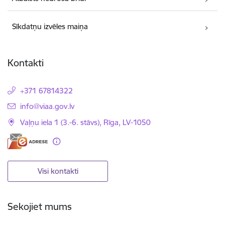
Sīkdatņu izvēles maiņa
Kontakti
+371 67814322
E-pasts:
info@viaa.gov.lv
Vaļņu iela 1 (3.-6. stāvs), Rīga, LV-1050
Visi kontakti
Sekojiet mums