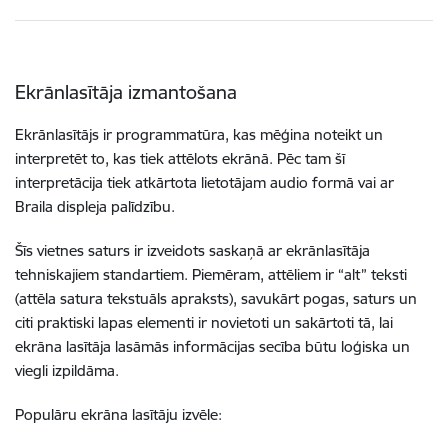
Ekrānlasītāja izmantošana
Ekrānlasītājs ir programmatūra, kas mēģina noteikt un
interpretēt to, kas tiek attēlots ekrānā. Pēc tam šī
interpretācija tiek atkārtota lietotājam audio formā vai ar
Braila displeja palīdzību.
Šīs vietnes saturs ir izveidots saskaņā ar ekrānlasītāja
tehniskajiem standartiem. Piemēram, attēliem ir “alt” teksti
(attēla satura tekstuāls apraksts), savukārt pogas, saturs un
citi praktiski lapas elementi ir novietoti un sakārtoti tā, lai
ekrāna lasītāja lasāmās informācijas secība būtu loģiska un
viegli izpildāma.
Populāru ekrāna lasītāju izvēle: