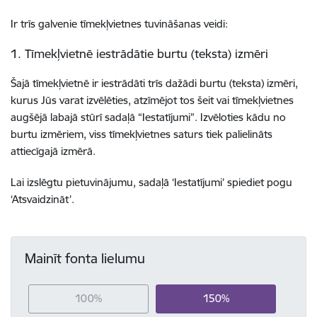
Ir trīs galvenie tīmekļvietnes tuvināšanas veidi:
1. Tīmekļvietnē iestrādātie burtu (teksta) izmēri
Šajā tīmekļvietnē ir iestrādāti trīs dažādi burtu (teksta) izmēri,
kurus Jūs varat izvēlēties, atzīmējot tos šeit vai tīmekļvietnes
augšējā labajā stūrī sadaļā “Iestatījumi”. Izvēloties kādu no
burtu izmēriem, viss tīmekļvietnes saturs tiek palielināts
attiecīgajā izmērā.
Lai izslēgtu pietuvinājumu, sadaļā ‘Iestatījumi’ spiediet pogu
‘Atsvaidzināt’.
Mainīt fonta lielumu
100%
150%