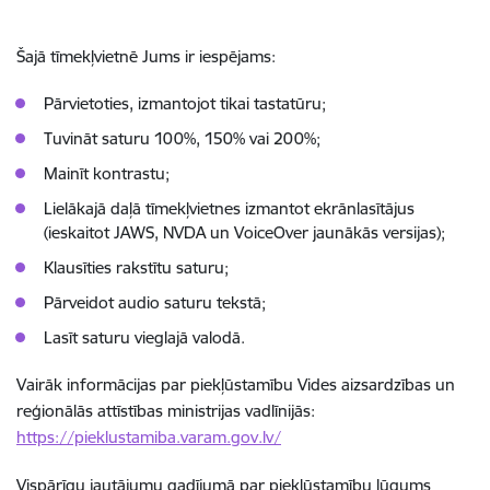
Šajā tīmekļvietnē Jums ir iespējams:
Pārvietoties, izmantojot tikai tastatūru;
Tuvināt saturu 100%, 150% vai 200%;
Mainīt kontrastu;
Lielākajā daļā tīmekļvietnes izmantot ekrānlasītājus
(ieskaitot JAWS, NVDA un VoiceOver jaunākās versijas);
Klausīties rakstītu saturu;
Pārveidot audio saturu tekstā;
Lasīt saturu vieglajā valodā.
Vairāk informācijas par piekļūstamību Vides aizsardzības un
reģionālās attīstības ministrijas vadlīnijās:
https://pieklustamiba.varam.gov.lv/
Vispārīgu jautājumu gadījumā par piekļūstamību lūgums