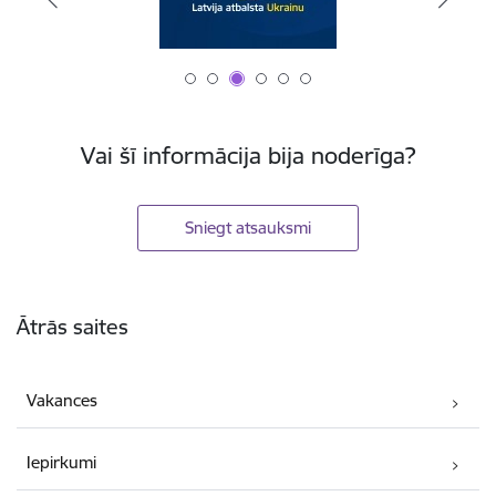
Vai šī informācija bija noderīga?
Sniegt atsauksmi
Kājene
Ātrās saites
Vakances
Iepirkumi