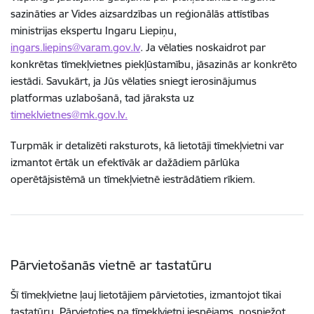
sazināties ar Vides aizsardzības un reģionālās attīstības
ministrijas ekspertu Ingaru Liepiņu,
ingars.liepins@varam.gov.lv
. Ja vēlaties noskaidrot par
konkrētas tīmekļvietnes piekļūstamību, jāsazinās ar konkrēto
iestādi. Savukārt, ja Jūs vēlaties sniegt ierosinājumus
platformas uzlabošanā, tad jāraksta uz
timeklvietnes@mk.gov.lv.
Turpmāk ir detalizēti raksturots, kā lietotāji tīmekļvietni var
izmantot ērtāk un efektīvāk ar dažādiem pārlūka
operētājsistēmā un tīmekļvietnē iestrādātiem rīkiem.
Pārvietošanās vietnē ar tastatūru
Šī tīmekļvietne ļauj lietotājiem pārvietoties, izmantojot tikai
tastatūru. Pārvietoties pa tīmekļvietni iespējams, nospiežot