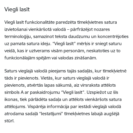
Viegli lasīt
Viegli lasīt funkcionalitāte paredzēta tīmekļvietnes satura
izvietošanai vienkāršotā valodā – pārfrāzējot nozares
terminoloģiju, samazinot teksta daudzumu un koncentrējoties
uz pamata satura ideju. “Viegli lasīt” mērķis ir sniegt saturu
veidā, kas ir uztverams visām personām, neskatoties uz to
funkcionālajām spējām vai valodas zināšanām.
Saturs vieglajā valodā pieejams tajās sadaļās, kur tīmekļvietnē
tāds ir pievienots. Vietās, kur saturs vieglajā valodā ir
pievienots, atvērtās lapas sākumā, aiz virsraksta attēlots
simbols A ar paskaidrojumu “Viegli lasīt”. Uzspiežot uz šīs
ikonas, tiek pārlādēta sadaļa un attēlots vienkāršots satura
attēlojums. Vispārēja informācija par iestādi vieglajā valodā
atrodama sadaļā “Iestatījumi” tīmekļvietnes labajā augšējā
stūrī.