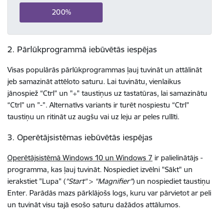
200%
2. Pārlūkprogrammā iebūvētās iespējas
Visas populārās pārlūkprogrammas ļauj tuvināt un attālināt
jeb samazināt attēloto saturu. Lai tuvinātu, vienlaikus
jānospiež “Ctrl” un "+" taustiņus uz tastatūras, lai samazinātu
“Ctrl” un "-". Alternatīvs variants ir turēt nospiestu “Ctrl”
taustiņu un ritināt uz augšu vai uz leju ar peles rullīti.
3. Operētājsistēmas iebūvētās iespējas
Operētājsistēmā Windows 10 un Windows 7
ir palielinātājs -
programma, kas ļauj tuvināt. Nospiediet izvēlni "Sākt" un
ierakstiet "Lupa" (
"Start"
>
"Magnifier"
) un nospiediet taustiņu
Enter. Parādās mazs pārklājošs logs, kuru var pārvietot ar peli
un tuvināt visu tajā esošo saturu dažādos attālumos.