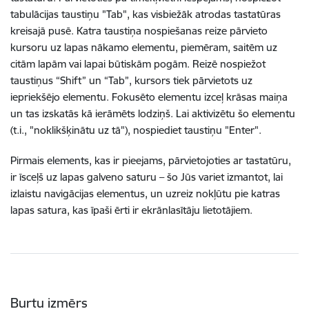
tabulācijas taustiņu "Tab", kas visbiežāk atrodas tastatūras
kreisajā pusē. Katra taustiņa nospiešanas reize pārvieto
kursoru uz lapas nākamo elementu, piemēram, saitēm uz
citām lapām vai lapai būtiskām pogām. Reizē nospiežot
taustiņus “Shift” un “Tab”, kursors tiek pārvietots uz
iepriekšējo elementu. Fokusēto elementu izceļ krāsas maiņa
un tas izskatās kā ierāmēts lodziņš. Lai aktivizētu šo elementu
(t.i., "noklikšķinātu uz tā"), nospiediet taustiņu "Enter".
Pirmais elements, kas ir pieejams, pārvietojoties ar tastatūru,
ir īsceļš uz lapas galveno saturu – šo Jūs variet izmantot, lai
izlaistu navigācijas elementus, un uzreiz nokļūtu pie katras
lapas satura, kas īpaši ērti ir ekrānlasītāju lietotājiem.
Burtu izmērs