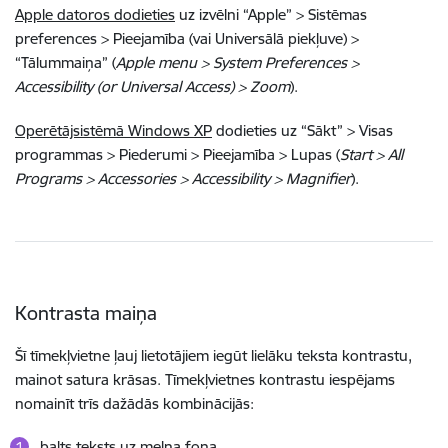
Apple datoros dodieties
uz izvēlni “Apple” > Sistēmas
preferences > Pieejamība (vai Universālā piekļuve) >
“Tālummaiņa” (
Apple menu > System Preferences >
Accessibility (or Universal Access) > Zoom
).
Operētājsistēmā Windows XP
dodieties uz “Sākt” > Visas
programmas > Piederumi > Pieejamība > Lupas (
Start > All
Programs > Accessories > Accessibility > Magnifier
).
Kontrasta maiņa
Šī tīmekļvietne ļauj lietotājiem iegūt lielāku teksta kontrastu,
mainot satura krāsas. Tīmekļvietnes kontrastu iespējams
nomainīt trīs dažādās kombinācijās:
balts teksts uz melna fona,