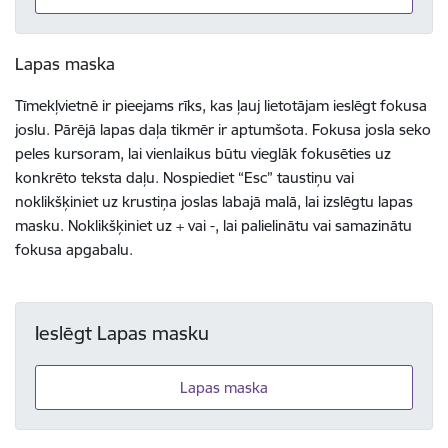
Lapas maska
Tīmekļvietnē ir pieejams rīks, kas ļauj lietotājam ieslēgt fokusa
joslu. Pārējā lapas daļa tikmēr ir aptumšota. Fokusa josla seko
peles kursoram, lai vienlaikus būtu vieglāk fokusēties uz
konkrēto teksta daļu. Nospiediet “Esc” taustiņu vai
noklikšķiniet uz krustiņa joslas labajā malā, lai izslēgtu lapas
masku. Noklikšķiniet uz + vai -, lai palielinātu vai samazinātu
fokusa apgabalu.
Ieslēgt Lapas masku
Lapas maska