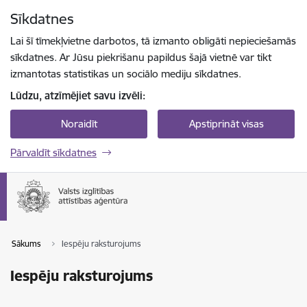
Pāriet uz lapas saturu
Sīkdatnes
Spied
lai meklētu
Enter
Lai šī tīmekļvietne darbotos, tā izmanto obligāti nepieciešamās
sīkdatnes. Ar Jūsu piekrišanu papildus šajā vietnē var tikt
izmantotas statistikas un sociālo mediju sīkdatnes.
Lūdzu, atzīmējiet savu izvēli:
Noraidīt
Apstiprināt visas
Pārvaldīt sīkdatnes
Sākums
Iespēju raksturojums
Iespēju raksturojums