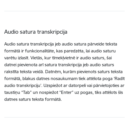
Audio satura transkripcija
Audio satura transkripcija jeb audio satura pārveide teksta
formātā ir funkcionalitāte, kas paredzēta, lai audio saturu
varētu izlasīt. Vietās, kur tīmekļvietnē ir audio saturs, šai
datnei pievienota arī satura transkripcija jeb audio saturs
rakstīta teksta veidā. Datnēm, kurām pievienots saturs teksta
formātā, blakus datnes nosaukumam tiek attēlota poga ‘Radīt
audio transkripciju’. Uzspiežot ar datorpeli vai pārvietojoties ar
taustiņu “Tab” un nospiežot “Enter” uz pogas, tiks attēlots šīs
datnes saturs teksta formātā.