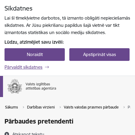
Pāriet uz lapas saturu
Sīkdatnes
Spied
lai meklētu
Enter
Lai šī tīmekļvietne darbotos, tā izmanto obligāti nepieciešamās
sīkdatnes. Ar Jūsu piekrišanu papildus šajā vietnē var tikt
izmantotas statistikas un sociālo mediju sīkdatnes.
Lūdzu, atzīmējiet savu izvēli:
Noraidīt
Apstiprināt visas
Pārvaldīt sīkdatnes
Sākums
Darbības virzieni
Valsts valodas prasmes pārbaude
Pār
Pārbaudes pretendenti
Atskaņot tekstu