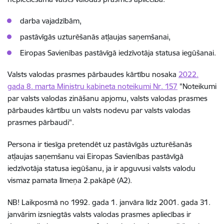
darba vajadzībām,
pastāvīgās uzturēšanās atļaujas saņemšanai,
Eiropas Savienības pastāvīgā iedzīvotāja statusa iegūšanai.
Valsts valodas prasmes pārbaudes kārtību nosaka
2022.
gada 8. marta Ministru kabineta noteikumi Nr. 157
"Noteikumi
par valsts valodas zināšanu apjomu, valsts valodas prasmes
pārbaudes kārtību un valsts nodevu par valsts valodas
prasmes pārbaudi".
Persona ir tiesīga pretendēt uz pastāvīgās uzturēšanās
atļaujas saņemšanu vai Eiropas Savienības pastāvīgā
iedzīvotāja statusa iegūšanu, ja ir apguvusi valsts valodu
vismaz pamata līmeņa 2.pakāpē (A2).
NB! Laikposmā no 1992. gada 1. janvāra līdz 2001. gada 31.
janvārim izsniegtās valsts valodas prasmes apliecības ir