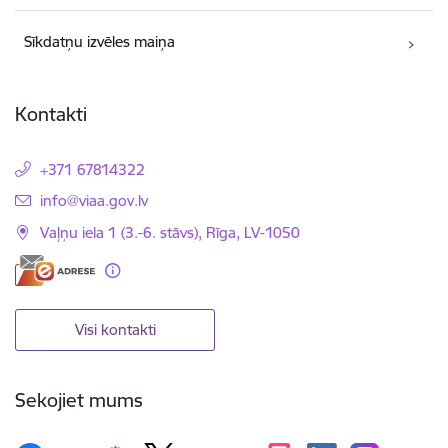
Sīkdatņu izvēles maiņa
Kontakti
+371 67814322
E-pasts:
info@viaa.gov.lv
Vaļņu iela 1 (3.-6. stāvs), Rīga, LV-1050
Visi kontakti
Sekojiet mums