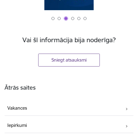
Vai šī informācija bija noderīga?
Sniegt atsauksmi
Kājene
Ātrās saites
Vakances
Iepirkumi