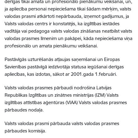
derīgas tikai amata un profesionālo pienākumu veikšanai, un,
ja apliecība personai nepieciešama tikai šādam mērķim, valsts
valodas prasmi atkārtoti nepārbauda, izņemot gadījumus, ja
Valsts valodas centrs ir konstatējis, ka izglītības iestādes
vadītāja vai pedagoga valsts valodas zināšanas neatbilst valsts
valodas prasmes līmenim un pakāpei, kāda nepieciešama viņa
profesionālo un amata pienākumu veikšanai.
Pastāvīgās uzturēšanās atļaujas saņemšanai un Eiropas
Savienības pastāvīgā iedzīvotāja statusa iegūšanai derīgas
apliecības, kas izdotas, sākot ar 2001.gada 1.februāri.
Valsts valodas prasmes pārbaudi nodrošina Latvijas
Republikas Izglītības un zinātnes ministrijas (IZM) Valsts
izglītības attīstības aģentūras (VIAA) Valsts valodas prasmes
pārbaudes nodaļa.
Valsts valodas prasmi pārbauda valsts valodas prasmes
pārbaudes komisija.