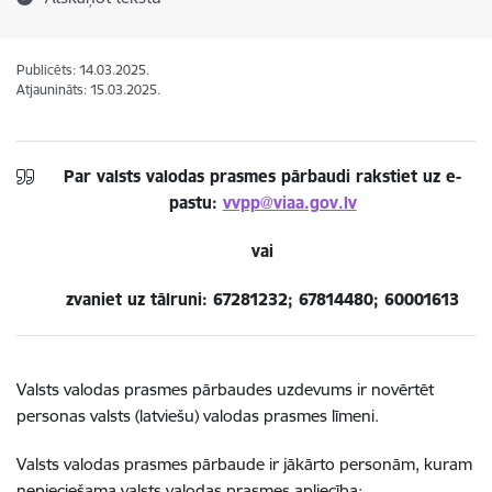
Publicēts: 14.03.2025.
Atjaunināts: 15.03.2025.
Par valsts valodas prasmes pārbaudi rakstiet uz e-
pastu:
vvpp@viaa.gov.lv
vai
zvaniet uz tālruni: 67281232; 67814480; 60001613
Valsts valodas prasmes pārbaudes uzdevums ir novērtēt
personas valsts (latviešu) valodas prasmes līmeni.
Valsts valodas prasmes pārbaude ir jākārto personām, kuram
nepieciešama valsts valodas prasmes apliecība: