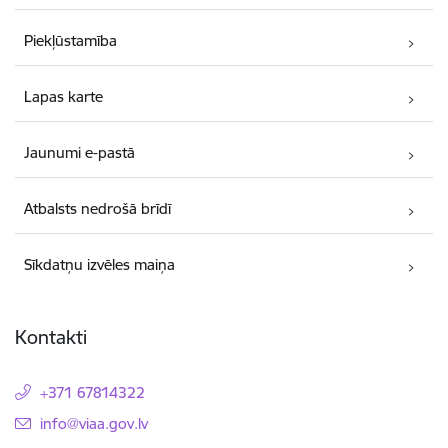
Piekļūstamība
Lapas karte
Jaunumi e-pastā
Atbalsts nedrošā brīdī
Sīkdatņu izvēles maiņa
Kontakti
+371 67814322
E-pasts:
info@viaa.gov.lv