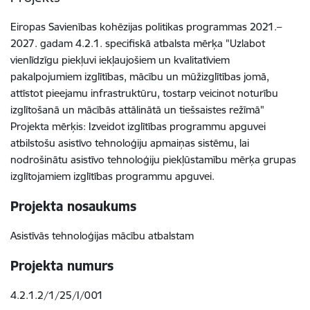
Eiropas Savienības kohēzijas politikas programmas 2021.–
2027. gadam 4.2.1. specifiskā atbalsta mērķa "Uzlabot
vienlīdzīgu piekļuvi iekļaujošiem un kvalitatīviem
pakalpojumiem izglītības, mācību un mūžizglītības jomā,
attīstot pieejamu infrastruktūru, tostarp veicinot noturību
izglītošanā un mācībās attālinātā un tiešsaistes režīmā"
Projekta mērķis: Izveidot izglītības programmu apguvei
atbilstošu asistīvo tehnoloģiju apmaiņas sistēmu, lai
nodrošinātu asistīvo tehnoloģiju piekļūstamību mērķa grupas
izglītojamiem izglītības programmu apguvei.
Projekta nosaukums
Asistīvās tehnoloģijas mācību atbalstam
Projekta numurs
4.2.1.2/1/25/I/001