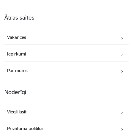
Kājene
Ātrās saites
Vakances
Iepirkumi
Par mums
Noderīgi
Viegli lasīt
Privātuma politika