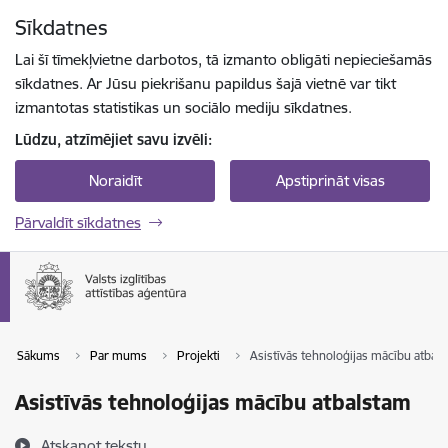
Pāriet uz lapas saturu
Sīkdatnes
Spied
lai meklētu
Enter
Lai šī tīmekļvietne darbotos, tā izmanto obligāti nepieciešamās
sīkdatnes. Ar Jūsu piekrišanu papildus šajā vietnē var tikt
izmantotas statistikas un sociālo mediju sīkdatnes.
Lūdzu, atzīmējiet savu izvēli:
Noraidīt
Apstiprināt visas
Pārvaldīt sīkdatnes
Sākums
Par mums
Projekti
Asistīvās tehnoloģijas mācību atbal
Asistīvās tehnoloģijas mācību atbalstam
Atskaņot tekstu