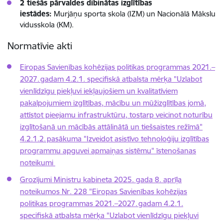
2 tiešās pārvaldes dibinātas izglītības
iestādes:
Murjāņu sporta skola (IZM) un Nacionālā Mākslu
vidusskola (KM).
Normatīvie akti
Eiropas Savienības kohēzijas politikas programmas 2021.–
2027. gadam 4.2.1. specifiskā atbalsta mērķa "Uzlabot
vienlīdzīgu piekļuvi iekļaujošiem un kvalitatīviem
pakalpojumiem izglītības, mācību un mūžizglītības jomā,
attīstot pieejamu infrastruktūru, tostarp veicinot noturību
izglītošanā un mācībās attālinātā un tiešsaistes režīmā"
4.2.1.2. pasākuma "Izveidot asistīvo tehnoloģiju izglītības
programmu apguvei apmaiņas sistēmu" īstenošanas
noteikumi
Grozījumi Ministru kabineta 2025. gada 8. aprīļa
noteikumos Nr. 228 "Eiropas Savienības kohēzijas
politikas programmas 2021.–2027. gadam 4.2.1.
specifiskā atbalsta mērķa "Uzlabot vienlīdzīgu piekļuvi