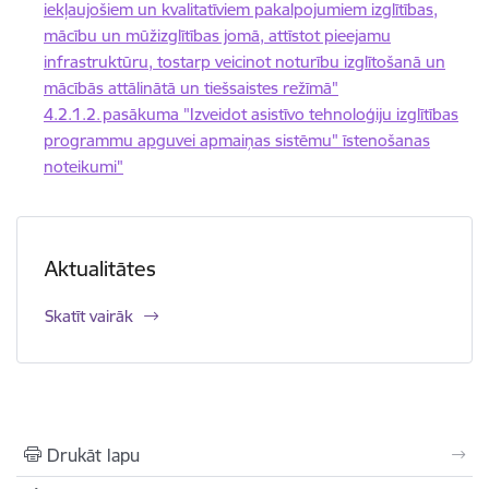
iekļaujošiem un kvalitatīviem pakalpojumiem izglītības,
mācību un mūžizglītības jomā, attīstot pieejamu
infrastruktūru, tostarp veicinot noturību izglītošanā un
mācībās attālinātā un tiešsaistes režīmā"
4.2.1.2. pasākuma "Izveidot asistīvo tehnoloģiju izglītības
programmu apguvei apmaiņas sistēmu" īstenošanas
noteikumi"
Aktualitātes
Skatīt vairāk
Drukāt lapu