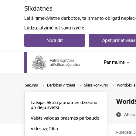
Pāriet uz lapas saturu
Sīkdatnes
Lai šī tīmekļvietne darbotos, tā izmanto obligāti nepiec
Lūdzu, atzīmējiet savu izvēli:
Noraidīt
Apstiprināt visas
Par mums
Sākums
Darbības virzieni
Skills konkursi
WorldSkills
WorldS
Latvijas Skolu jaunatnes dziesmu
un deju svētki
Atska
Valsts valodas prasmes pārbaude
Vides izglītība
Publicēts: 