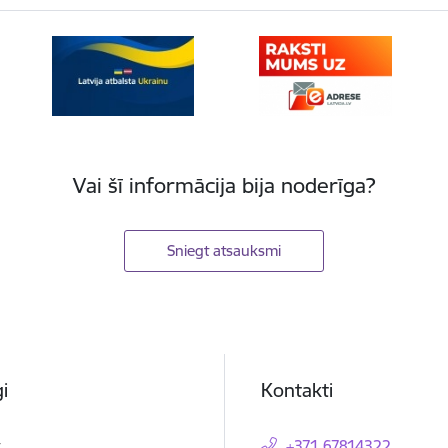
Vai šī informācija bija noderīga?
Sniegt atsauksmi
i
Kontakti
t
+371 67814322