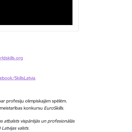
ldskills.org
ebook/SkillsLatvia
par profesiju olimpiskajām spēlēm.
 meistarības konkursu
EuroSkills
.
s atbalsts vispārējās un profesionālās
Latvijas valsts.