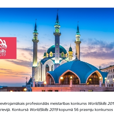
ievērojamākais profesionālās meistarības konkurss
WorldSkills 20
rievijā. Konkursā
WorldSkills 2019
kopumā 56 prasmju konkursos sa