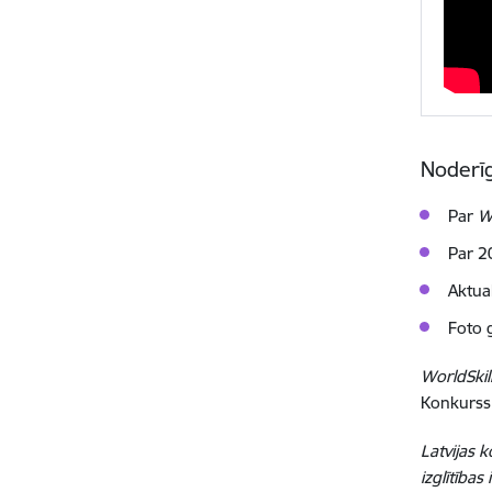
Noderīg
Par
W
Par 2
Aktua
Foto 
WorldSkil
Konkurss 
Latvijas 
izglītības