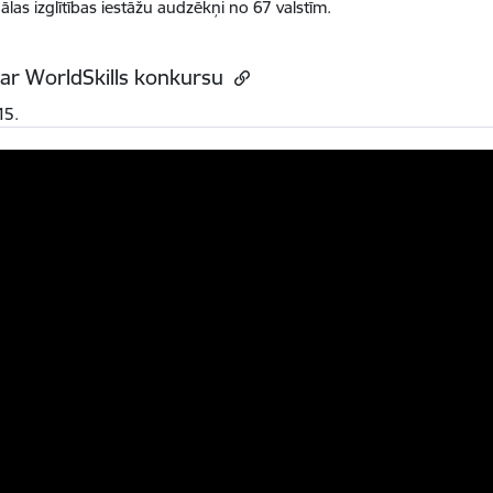
ālas izglītības iestāžu audzēkņi no 67 valstīm.
ar WorldSkills konkursu
15.