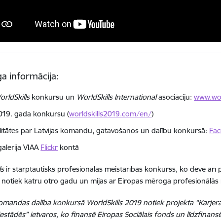
a informācija:
orldSkills
konkursu un
WorldSkills International
asociāciju:
www.wor
019. gada konkursu (
worldskills2019.com/en/
)
litātes par Latvijas komandu, gatavošanos un dalību konkursā:
Fac
galerija VIAA
Flickr
kontā
ls
ir starptautisks profesionālās meistarības konkurss, ko dēvē arī 
notiek katru otro gadu un mijas ar Eiropas mēroga profesionālās
komandas dalība konkursā WorldSkills 2019 notiek projekta “Karjera
 iestādēs” ietvaros, ko finansē Eiropas Sociālais fonds un līdzfinansē 