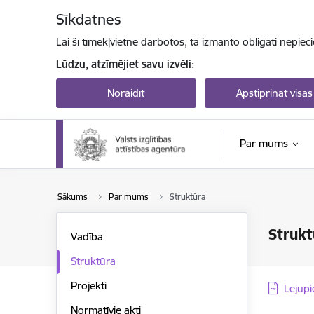
Pāriet uz lapas saturu
Sīkdatnes
Lai šī tīmekļvietne darbotos, tā izmanto obligāti nepiec
Lūdzu, atzīmējiet savu izvēli:
Noraidīt
Apstiprināt visas
Par mums
Sākums
Par mums
Struktūra
Strukt
Vadība
Struktūra
Projekti
Lejupi
Normatīvie akti