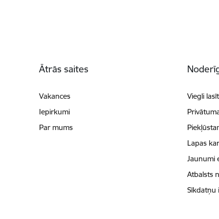
Kājene
Ātrās saites
Noderīg
Vakances
Viegli lasī
Iepirkumi
Privātuma
Par mums
Piekļūsta
Lapas kar
Jaunumi 
Atbalsts 
Sīkdatņu 