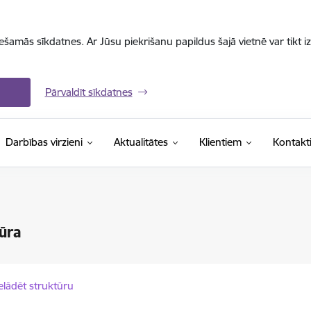
iešamās sīkdatnes. Ar Jūsu piekrišanu papildus šajā vietnē var tikt i
Pārvaldīt sīkdatnes
Darbības virzieni
Aktualitātes
Klientiem
Kontakt
ūra
elādēt struktūru