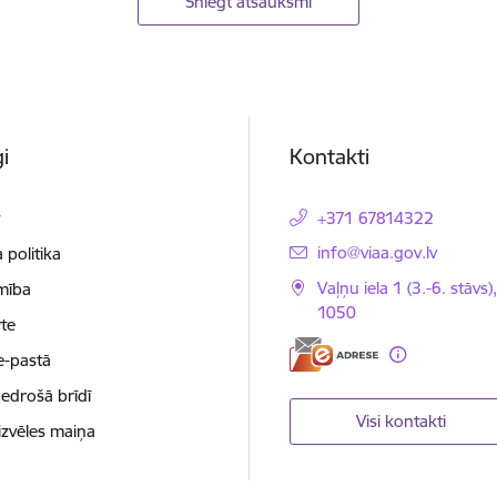
Sniegt atsauksmi
i
Kontakti
t
+371 67814322
E-pasts:
info@viaa.gov.lv
 politika
Vaļņu iela 1 (3.-6. stāvs)
mība
1050
te
e-pastā
nedrošā brīdī
Visi kontakti
izvēles maiņa