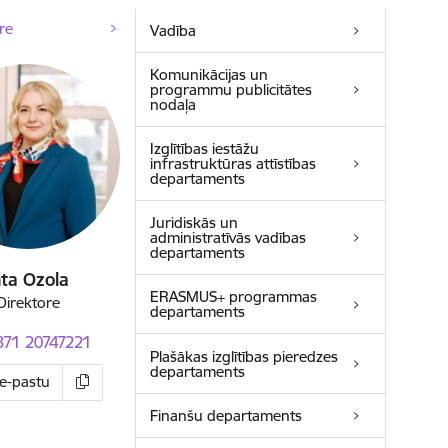
re
Vadība
Komunikācijas un
programmu publicitātes
nodaļa
Izglītības iestāžu
infrastruktūras attīstības
departaments
Juridiskās un
administratīvās vadības
departaments
nta Ozola
ERASMUS+ programmas
Direktore
departaments
371 20747221
Plašākas izglītības pieredzes
departaments
 e-pastu
Finanšu departaments