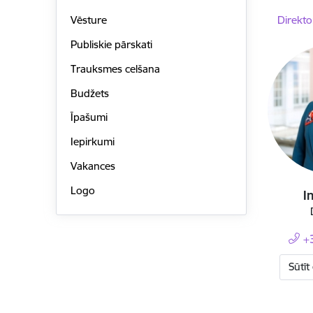
Direkto
Vēsture
Publiskie pārskati
Trauksmes celšana
Budžets
Īpašumi
Iepirkumi
Vakances
Logo
I
+
Sūtīt