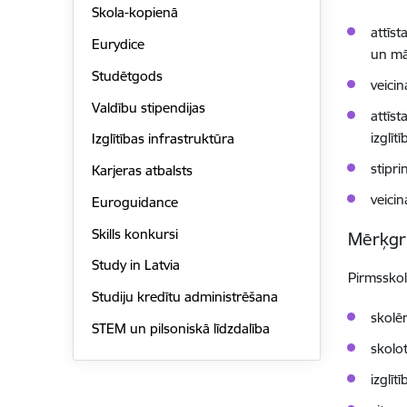
Skola-kopienā
attīst
Eurydice
un mā
Studētgods
veicin
Valdību stipendijas
attīst
izglīt
Izglītības infrastruktūra
stipri
Karjeras atbalsts
veicin
Euroguidance
Skills konkursi
Mērķgr
Study in Latvia
Pirmsskol
Studiju kredītu administrēšana
skolē
STEM un pilsoniskā līdzdalība
skolot
izglīt