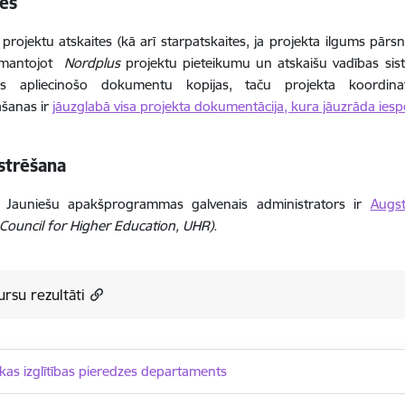
tes
projektu
atskaites (kā arī starpatskaites, ja projekta ilgums pār
zmantojot
Nordplus
projektu pieteikumu un atskaišu vadības si
us apliecinošo dokumentu kopijas, taču projekta koordin
āšanas ir
jāuzglabā visa projekta dokumentācija, kura jāuzrāda ies
strēšana
Jauniešu apakšprogrammas galvenais administrators ir
Augst
ouncil for Higher Education, UHR).
rsu rezultāti
kas izglītības pieredzes departaments