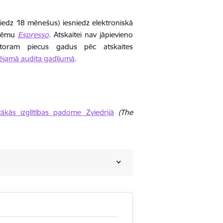
sniedz 18 mēnešus) iesniedz elektroniskā
stēmu
Espresso
. Atskaitei nav jāpievieno
atoram piecus gadus pēc atskaites
pējamā audita gadījumā
.
ākās izglītības padome Zviedrijā
(The