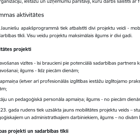
rganizāciju, iestāžu un uzņēmumu pārstāvji, kuru darbs saistīts ar f
mmas aktivitātes
Jauniešu
apakšprogrammā tiek atbalstīti divi projektu veidi - mobil
arbības tīkli. Visu veidu projektu maksimālais ilgums ir divi gadi.
tātes projekti
avošanas vizītes
- īsi braucieni pie potenciālā sadarbības partnera
avošanai; ilgums - līdz piecām dienām;
apmaiņa (ietver arī profesionālās izglītības iestāžu izglītojamo prak
ām;
tāju un pedagoģiskā personāla apmaiņa; ilgums - no piecām dienām
3. gada rudens tiek uzsākta jauns mobilitātes projektu veids – studij
oģiskajiem un administratīvajiem darbiniekiem, ilgums – no divām l
ības projekti un sadarbības tīkli