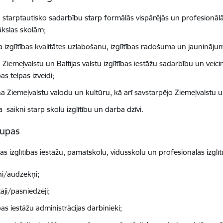
a starptautisko sadarbību starp formālās vispārējās un profesionālās
kslas skolām;
a izglītības kvalitātes uzlabošanu, izglītības radošuma un jauninājum
a Ziemeļvalstu un Baltijas valstu izglītības iestāžu sadarbību un veic
ības telpas izveidi;
na Ziemeļvalstu valodu un kultūru, kā arī savstarpējo Ziemeļvalstu u
a saikni starp skolu izglītību un darba dzīvi.
upas
as izglītības iestāžu, pamatskolu, vidusskolu un profesionālās izglīt
ni/audzēkņi;
āji/pasniedzēji;
ības iestāžu administrācijas darbinieki;