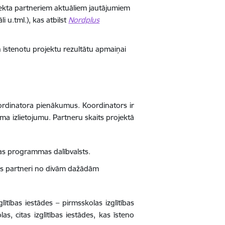
ojekta partneriem aktuāliem jautājumiem
u.tml.), kas atbilst
Nordplus
un īstenotu projektu rezultātu apmaiņai
koordinatora pienākumus.
Koordinators ir
uma izlietojumu.
Partneru skaits projektā
tas programmas dalībvalsts.
bas partneri no divām dažādām
tības iestādes – pirmsskolas izglītības
as, citas izglītības iestādes, kas īsteno