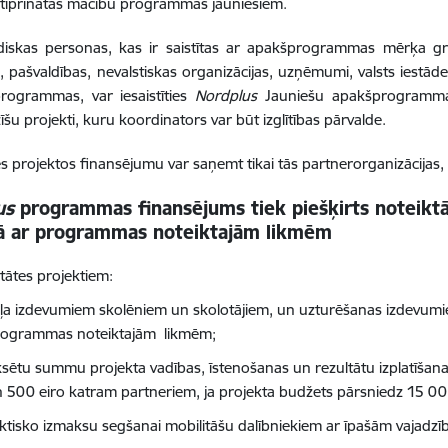
stiprinātas mācību programmas jauniešiem.
idiskas personas, kas ir saistītas ar apakšprogrammas mērķa gr
, pašvaldības, nevalstiskas organizācijas, uzņēmumi, valsts iestādes
rogrammas, var iesaistīties
Nordplus
Jauniešu apakšprogrammas
zīšu projekti, kuru koordinators var būt izglītības pārvalde.
es projektos finansējumu var saņemt tikai tās partnerorganizācijas, 
us
programmas finansējums tiek piešķirts noteikt
ā ar programmas noteiktajām likmēm
itātes projektiem:
ļa izdevumiem skolēniem un skolotājiem, un uzturēšanas izdevumi
rogrammas noteiktajām likmēm;
ksētu summu projekta vadības, īstenošanas un rezultātu izplatīša
 500 eiro katram partneriem, ja projekta budžets pārsniedz 15 000
ktisko izmaksu segšanai mobilitāšu dalībniekiem ar īpašām vajadzī