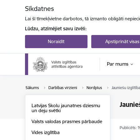
Pāriet uz lapas saturu
Sīkdatnes
Lai šī tīmekļvietne darbotos, tā izmanto obligāti nepiec
Lūdzu, atzīmējiet savu izvēli:
Noraidīt
Apstiprināt visas
Par mums
Sākums
Darbības virzieni
Nordplus
Jauniešu izglīt
Jaunie
Latvijas Skolu jaunatnes dziesmu
un deju svētki
Valsts valodas prasmes pārbaude
Publicēts: 
Vides izglītība