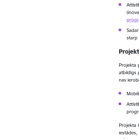
Attīs
(inov
prog
Sadarb
starp 
Projekt
Projekta 
atbildīgs
nav ierob
Mobil
Attīst
progr
Projekta 
iestādes,