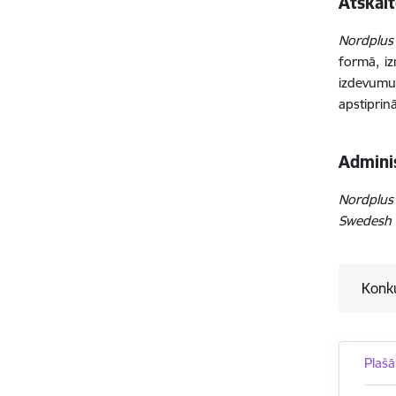
Atskai
Nordplus
formā, i
izdevum
apstiprin
Admini
Nordplus
Swedesh C
Konku
Plašā