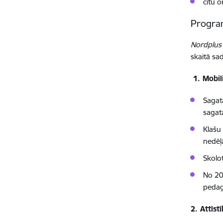
citu o
Progra
Nordplus
skaitā sad
1. Mobili
Sagat
sagat
Klašu 
nedēļ
Skolo
No 202
pedag
2.
Attīst