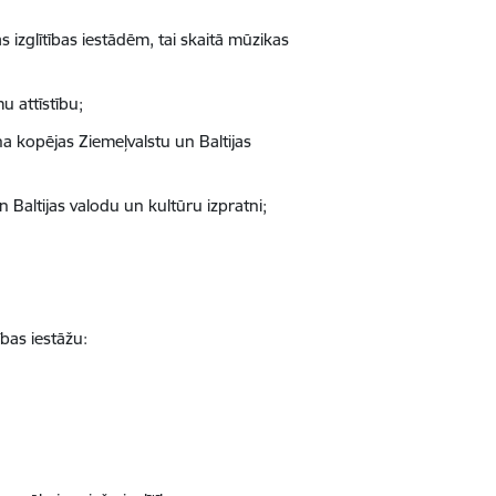
 izglītības iestādēm, tai skaitā mūzikas
u attīstību;
ina kopējas Ziemeļvalstu un Baltijas
n Baltijas valodu un kultūru izpratni;
ības iestāžu: