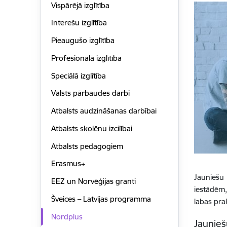
Vispārējā izglītība
Interešu izglītība
Pieaugušo izglītība
Profesionālā izglītība
Speciālā izglītība
Valsts pārbaudes darbi
Atbalsts audzināšanas darbībai
Atbalsts skolēnu izcilībai
Atbalsts pedagogiem
Erasmus+
Jauniešu 
EEZ un Norvēģijas granti
iestādēm, 
Šveices – Latvijas programma
labas pra
Nordplus
Jaunie