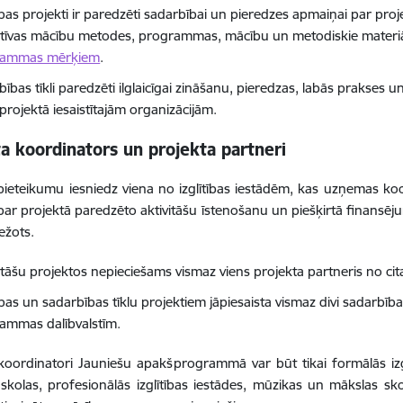
tības projekti ir paredzēti sadarbībai un pieredzes apmaiņai par pr
atīvas mācību metodes, programmas, mācību un metodiskie materiāli 
rammas mērķiem
.
ības tīkli paredzēti ilglaicīgai zināšanu, pieredzas, labās prakses 
projektā iesaistītajām organizācijām.
a koordinators un projekta partneri
pieteikumu iesniedz viena no izglītības iestādēm, kas uzņemas 
 par projektā paredzēto aktivitāšu īstenošanu un piešķirtā finansēj
ežots.
itāšu projektos nepieciešams vismaz viens projekta partneris no ci
ības un sadarbības tīklu
projektiem jāpiesaista vismaz divi sadarbī
ammas dalībvalstīm.
koordinatori Jauniešu apakšprogrammā var būt tikai formālās izglī
 skolas, profesionālās izglītības iestādes, mūzikas un mākslas skol