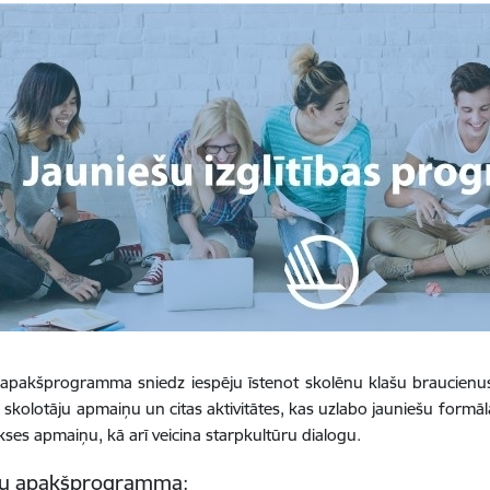
apakšprogramma sniedz iespēju īstenot skolēnu klašu braucienus u
skolotāju apmaiņu un citas aktivitātes, kas uzlabo jauniešu formālās i
kses apmaiņu, kā arī veicina starpkultūru dialogu.
šu apakšprogramma: