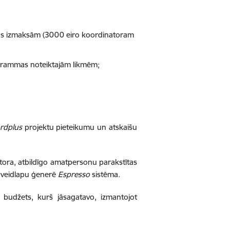
anas izmaksām (3000 eiro koordinatoram
grammas noteiktajām likmēm;
rdplus
projektu pieteikumu un atskaišu
atora, atbildīgo amatpersonu parakstītas
es veidlapu ģenerē
Espresso
sistēma.
a budžets, kurš jāsagatavo, izmantojot