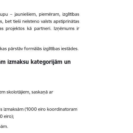
upu – jauniešiem, piemēram, izglītības
, bet tieši neīsteno valsts apstiprinātas
 projektos kā partneri.
Izņēmums ir
kas pārstāv formālās izglītības iestādes.
ām izmaksu kategorijām un
em skolotājiem, saskaņā ar
nas izmaksām
(1000 eiro koordinatoram
 eiro);
bām.