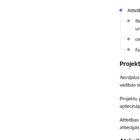
Attīst
fi
un
c
fa
Projek
Nordplus
vadības 
Projektu 
apliecinā
Attīstība
attiecīg