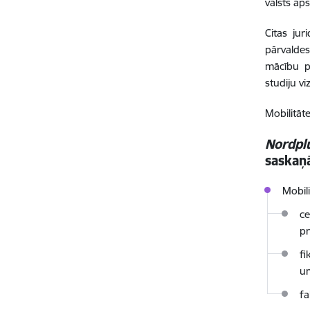
valsts ap
Citas jur
pārvaldes
mācību p
studiju vi
Mobilitāt
Nordpl
saskaņ
Mobil
ce
p
fi
un
fa