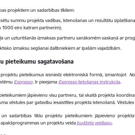
ības projektiem un sadarbības tīkliem:
ksētu summu projekta vadības, īstenošanas un rezultātu izplatīš
 1000 eiro katram partnerim);
eļa un uzturēšanās izmaksas partneru sanāksmēm saskaņā ar pro
ktisko izmaksu segšanai dalībniekiem ar īpašām vajadzībām.
tu pieteikumu sagatavošana
projektu
pieteikumus iesniedz elektroniskā formā, izmantojot
No
sistēmu
Espresso
. Ir pieejama
Espresso
lietošanas instrukcija
.
pieteikumiem jāpievieno visu partneru, tai skaitā projekta koordin
juma vēstules par gatavību iesaistīties projekta īstenošanā. Vēstul
s un sadarbības tīklu projektu pieteikumiem jāpievieno projekt
ās apakšprogrammas un projektu veida
budžeta veidlapu
.