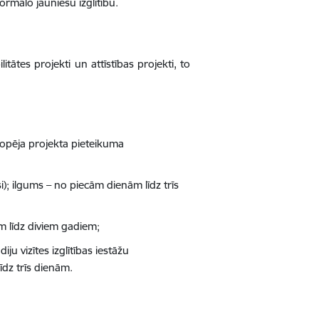
ormālo jauniešu izglītību.
itātes projekti un attīstības projekti, to
 kopēja projekta pieteikuma
si); ilgums – no piecām dienām līdz trīs
 līdz diviem gadiem;
u vizītes izglītības iestāžu
īdz trīs dienām.