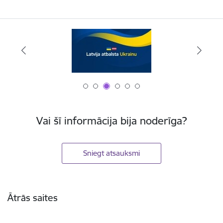
Vai šī informācija bija noderīga?
Sniegt atsauksmi
Kājene
Ātrās saites