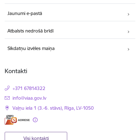
Jaunumi e-pastā
Atbalsts nedrošā brīdī
Sīkdatņu izvēles maiņa
Kontakti
+371 67814322
E-pasts:
info@viaa.gov.lv
Vaļņu iela 1 (3.-6. stāvs), Rīga, LV-1050
Visi kontakti