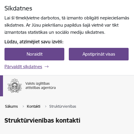
Pāriet uz lapas saturu
Sīkdatnes
Spied
lai meklētu
Enter
Lai šī tīmekļvietne darbotos, tā izmanto obligāti nepieciešamās
sīkdatnes. Ar Jūsu piekrišanu papildus šajā vietnē var tikt
izmantotas statistikas un sociālo mediju sīkdatnes.
Lūdzu, atzīmējiet savu izvēli:
Noraidīt
Apstiprināt visas
Pārvaldīt sīkdatnes
Sākums
Kontakti
Struktūrvienības
Struktūrvienības kontakti