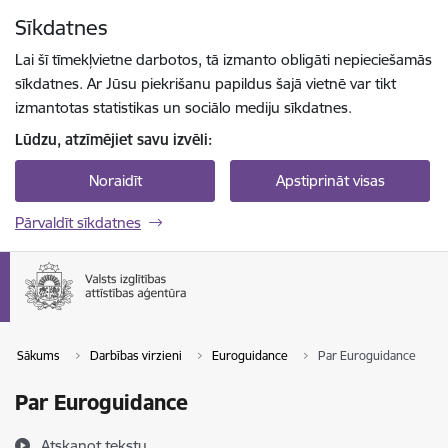
Pāriet uz lapas saturu
Sīkdatnes
Spied
lai meklētu
Enter
Lai šī tīmekļvietne darbotos, tā izmanto obligāti nepieciešamās
sīkdatnes. Ar Jūsu piekrišanu papildus šajā vietnē var tikt
izmantotas statistikas un sociālo mediju sīkdatnes.
Lūdzu, atzīmējiet savu izvēli:
Noraidīt
Apstiprināt visas
Pārvaldīt sīkdatnes
Sākums
Darbības virzieni
Euroguidance
Par Euroguidance
Par Euroguidance
Atskaņot tekstu