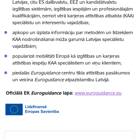
Latvijas, citu ES dalībvalstu, EEZ un kandidātvalstu
izglītības sistēmām, izglītības iespējām un profesionālajām
kvalifikācijām, ņemot vērā karjeras attīstības atbalsta (KAA)
speciālistu un interesentu vajadzības;
apkopo un izplata informāciju par metodēm un līdzekļiem
KAA nodrošināšanai mūža garumā Latvijas speciālistu
vajadzībām;
popularizē mobilitāti Eiropā kā izglītības un karjeras
attīstības iespēju KAA speciālistiem un viņu klientiem;
piedalās
Euroguidance
centru tīkla attīstības pasākumos
un veicina
Euroguidance
atpazīstamību Latvijā.
Oficiālā EK
Euroguidance
lapa:
www.euroguidance.eu