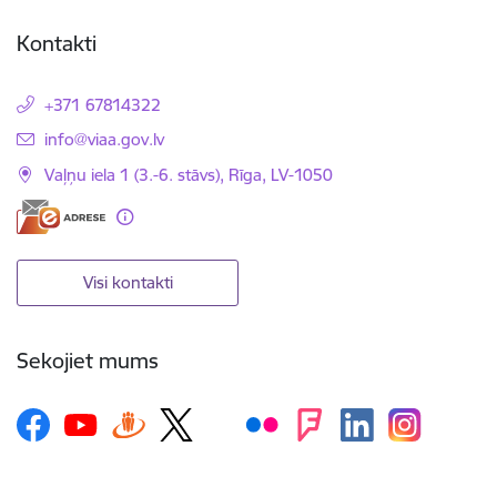
Kontakti
+371 67814322
E-pasts:
info@viaa.gov.lv
Vaļņu iela 1 (3.-6. stāvs), Rīga, LV-1050
Visi kontakti
Sekojiet mums