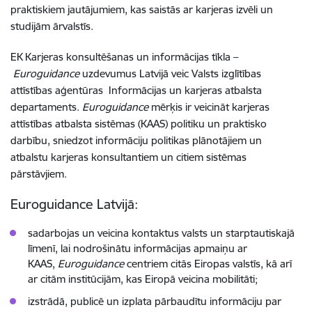
praktiskiem jautājumiem, kas saistās ar karjeras izvēli un
studijām ārvalstīs.
EK Karjeras konsultēšanas un informācijas tīkla –
Euroguidance
uzdevumus Latvijā veic Valsts izglītības
attīstības aģentūras Informācijas un karjeras atbalsta
departaments.
Euroguidance
mērķis ir veicināt karjeras
attīstības atbalsta sistēmas (KAAS) politiku un praktisko
darbību, sniedzot informāciju politikas plānotājiem un
atbalstu karjeras konsultantiem un citiem sistēmas
pārstāvjiem.
Euroguidance Latvijā:
sadarbojas un veicina kontaktus valsts un starptautiskajā
līmenī, lai nodrošinātu informācijas apmaiņu ar
KAAS,
Euroguidance
centriem citās Eiropas valstīs, kā arī
ar citām institūcijām, kas Eiropā veicina mobilitāti;
izstrādā, publicē un izplata pārbaudītu informāciju par