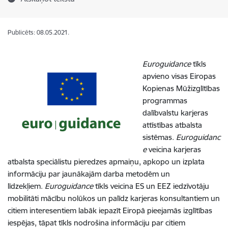
Publicēts: 08.05.2021.
Euroguidance
tīkls
apvieno visas Eiropas
Kopienas Mūžizglītības
programmas
dalībvalstu karjeras
attīstības atbalsta
sistēmas.
Euroguidanc
e
veicina karjeras
atbalsta speciālistu pieredzes apmaiņu, apkopo un izplata
informāciju par jaunākajām darba metodēm un
līdzekļiem.
Euroguidance
tīkls veicina ES un EEZ iedzīvotāju
mobilitāti mācību nolūkos un palīdz karjeras konsultantiem un
citiem interesentiem labāk iepazīt Eiropā pieejamās izglītības
iespējas, tāpat tīkls nodrošina informāciju par citiem