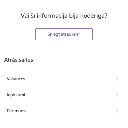
Vai šī informācija bija noderīga?
Sniegt atsauksmi
Kājene
Ātrās saites
Vakances
Iepirkumi
Par mums