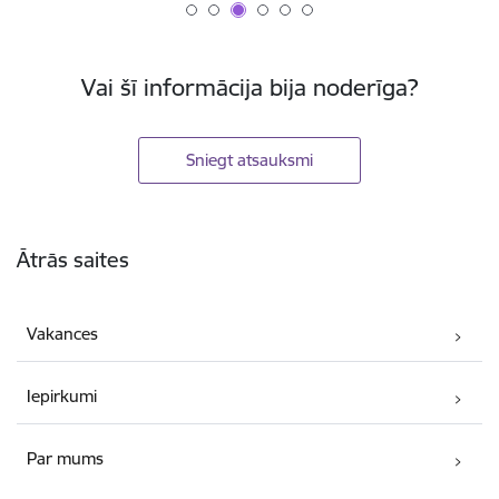
Vai šī informācija bija noderīga?
Sniegt atsauksmi
Kājene
Ātrās saites
Vakances
Iepirkumi
Par mums