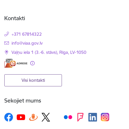
Kontakti
+371 67814322
E-pasts:
info@viaa.gov.lv
Vaļņu iela 1 (3.-6. stāvs), Rīga, LV-1050
Visi kontakti
Sekojiet mums