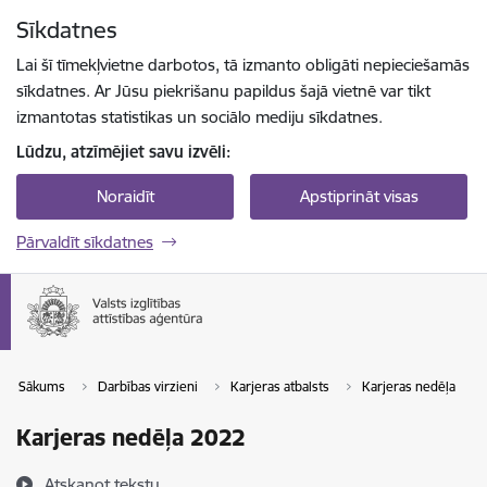
Pāriet uz lapas saturu
Sīkdatnes
Spied
lai meklētu
Enter
Lai šī tīmekļvietne darbotos, tā izmanto obligāti nepieciešamās
sīkdatnes. Ar Jūsu piekrišanu papildus šajā vietnē var tikt
izmantotas statistikas un sociālo mediju sīkdatnes.
Lūdzu, atzīmējiet savu izvēli:
Noraidīt
Apstiprināt visas
Pārvaldīt sīkdatnes
Sākums
Darbības virzieni
Karjeras atbalsts
Karjeras nedēļa
Karjeras nedēļa 2022
Atskaņot tekstu