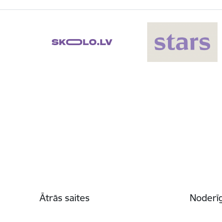
Kājene
Ātrās saites
Noderīg