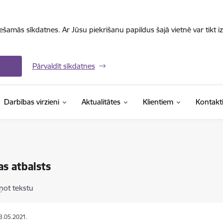
iešamās sīkdatnes. Ar Jūsu piekrišanu papildus šajā vietnē var tikt i
Pārvaldīt sīkdatnes
Darbības virzieni
Aktualitātes
Klientiem
Kontakt
as atbalsts
ņot tekstu
13.05.2021.