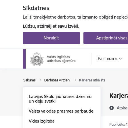
Pāriet uz lapas saturu
Sīkdatnes
Lai šī tīmekļvietne darbotos, tā izmanto obligāti nepiec
Lūdzu, atzīmējiet savu izvēli:
Noraidīt
Apstiprināt visas
Par mums
Sākums
Darbības virzieni
Karjeras atbalsts
Karjer
Latvijas Skolu jaunatnes dziesmu
un deju svētki
Atska
Valsts valodas prasmes pārbaude
Vides izglītība
Publicēts: 