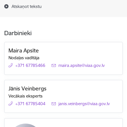
Atskaņot tekstu
Darbinieki
Maira Apsīte
Nodaļas vadītāja
+371 67785466
E-pasts:
maira.apsite@viaa.gov.lv
Jānis Veinbergs
Vecākais eksperts
+371 67785404
E-pasts:
janis.veinbergs@viaa.gov.lv