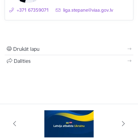
+371 67359071
E-pasts:
liga.stepane@viaa.gov.lv
Drukāt lapu
Dalīties