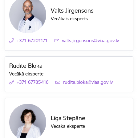
Valts Jirgensons
Vecākais eksperts
+371 67201171
E-pasts:
valts.jirgensons@viaa.gov.lv
Rudīte Bloka
Vecākā eksperte
+371 67785416
E-pasts:
rudite.bloka@viaa.gov.lv
Līga Stepāne
Vecākā eksperte