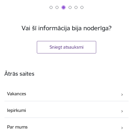
Vai šī informācija bija noderīga?
Sniegt atsauksmi
Kājene
Ātrās saites
Vakances
Iepirkumi
Par mums