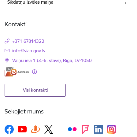
Sīkdatņu izvēles maiņa
Kontakti
+371 67814322
E-pasts:
info@viaa.gov.lv
Vaļņu iela 1 (3.-6. stāvs), Rīga, LV-1050
Visi kontakti
Sekojiet mums