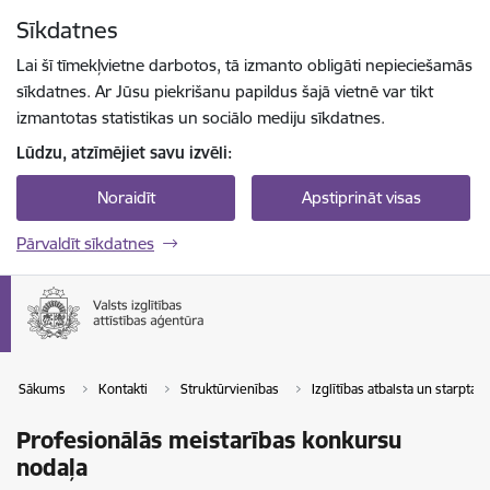
Pāriet uz lapas saturu
Sīkdatnes
Spied
lai meklētu
Enter
Lai šī tīmekļvietne darbotos, tā izmanto obligāti nepieciešamās
sīkdatnes. Ar Jūsu piekrišanu papildus šajā vietnē var tikt
izmantotas statistikas un sociālo mediju sīkdatnes.
Lūdzu, atzīmējiet savu izvēli:
Noraidīt
Apstiprināt visas
Pārvaldīt sīkdatnes
Sākums
Kontakti
Struktūrvienības
Izglītības atbalsta un starpta
Profesionālās meistarības konkursu
nodaļa