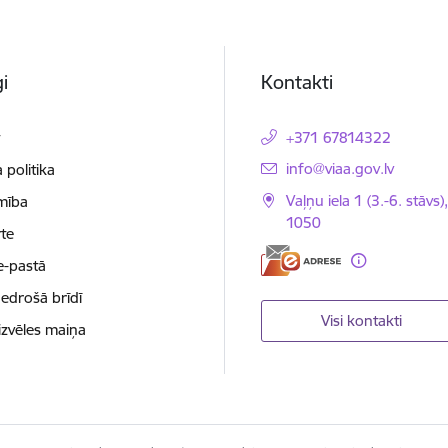
i
Kontakti
t
+371 67814322
E-pasts:
info@viaa.gov.lv
 politika
Vaļņu iela 1 (3.-6. stāvs)
mība
1050
te
e-pastā
nedrošā brīdī
Visi kontakti
izvēles maiņa