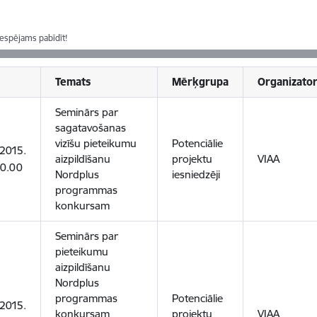
iespējams pabīdīt!
Temats
Mērķgrupa
Organizator
Seminārs par
sagatavošanas
vizīšu pieteikumu
Potenciālie
.2015.
aizpildīšanu
projektu
VIAA
10.00
Nordplus
iesniedzēji
programmas
konkursam
Seminārs par
pieteikumu
aizpildīšanu
Nordplus
programmas
Potenciālie
.2015.
konkursam
projektu
VIAA