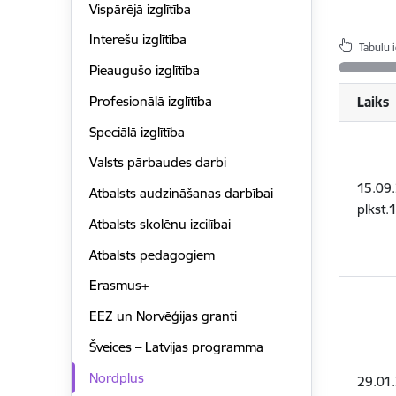
Vispārējā izglītība
Interešu izglītība
Tabulu 
Pieaugušo izglītība
Profesionālā izglītība
Laiks
Speciālā izglītība
Valsts pārbaudes darbi
15.09
Atbalsts audzināšanas darbībai
plkst.
Atbalsts skolēnu izcilībai
Atbalsts pedagogiem
Erasmus+
EEZ un Norvēģijas granti
Šveices – Latvijas programma
Nordplus
29.01