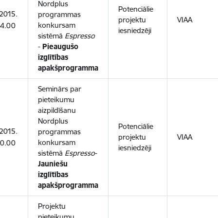
Nordplus
Potenciālie
2015.
programmas
projektu
VIAA
konkursam
14.00
iesniedzēji
sistēmā
Espresso
-
Pieaugušo
izglītības
apakšprogramma
Seminārs par
pieteikumu
aizpildīšanu
Nordplus
Potenciālie
2015.
programmas
projektu
VIAA
konkursam
10.00
iesniedzēji
sistēmā
Espresso
-
Jauniešu
izglītības
apakšprogramma
Projektu
pieteikumu