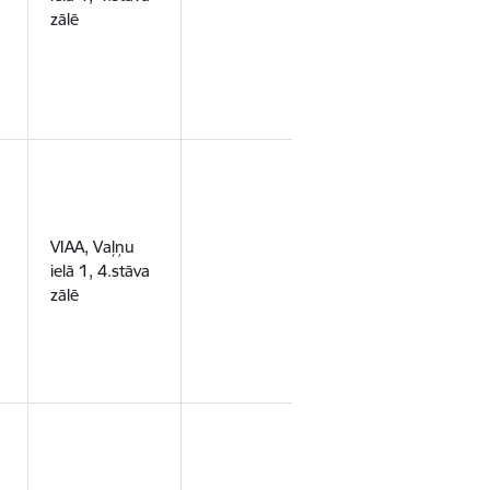
zālē
VIAA, Vaļņu
ielā 1, 4.stāva
zālē