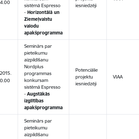
14.00
sistēmā Espresso
iesniedzēji
-
Horizontālā un
Ziemeļvalstu
valodu
apakšprogramma
Seminārs par
pieteikumu
aizpildīšanu
Nordplus
Potenciālie
.2015.
programmas
projektu
VIAA
konkursam
10.00
iesniedzēji
sistēmā Espresso
-
Augstākās
izglītības
apakšprogramma
Seminārs par
pieteikumu
aizpildīšanu