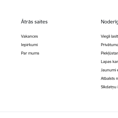
Kājene
Ātrās saites
Noderīg
Vakances
Viegli lasī
Iepirkumi
Privātuma
Par mums
Piekļūsta
Lapas kar
Jaunumi 
Atbalsts 
Sīkdatņu 