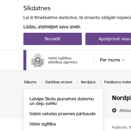
Pāriet uz lapas saturu
Sīkdatnes
Lai šī tīmekļvietne darbotos, tā izmanto obligāti nepiec
Lūdzu, atzīmējiet savu izvēli:
Noraidīt
Apstiprināt visas
Par mums
Sākums
Darbības virzieni
Nordplus
Pasākumu materi
Nordp
Latvijas Skolu jaunatnes dziesmu
un deju svētki
Atska
Valsts valodas prasmes pārbaude
Vides izglītība
Publicēts: 