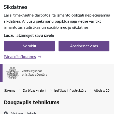
Pāriet uz lapas saturu
Sīkdatnes
Spied
lai meklētu
Enter
Lai šī tīmekļvietne darbotos, tā izmanto obligāti nepieciešamās
sīkdatnes. Ar Jūsu piekrišanu papildus šajā vietnē var tikt
izmantotas statistikas un sociālo mediju sīkdatnes.
Lūdzu, atzīmējiet savu izvēli:
Noraidīt
Apstiprināt visas
Pārvaldīt sīkdatnes
Sākums
Darbības virzieni
Izglītības infrastruktūra
Atbalsts 2014
Daugavpils tehnikums
Atskaņot tekstu