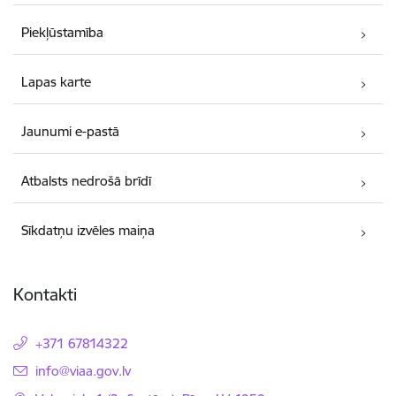
Piekļūstamība
Lapas karte
Jaunumi e-pastā
Atbalsts nedrošā brīdī
Sīkdatņu izvēles maiņa
Kontakti
+371 67814322
E-pasts:
info@viaa.gov.lv