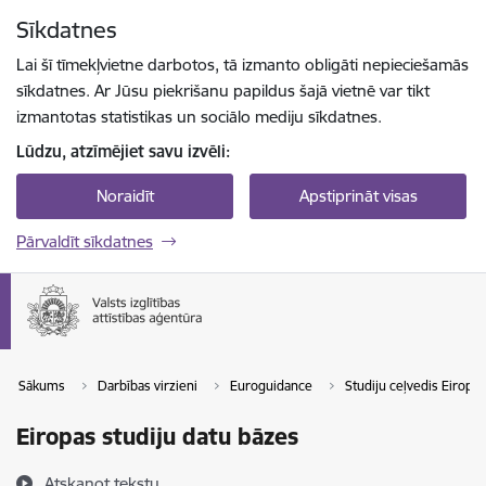
Pāriet uz lapas saturu
Sīkdatnes
Spied
lai meklētu
Enter
Lai šī tīmekļvietne darbotos, tā izmanto obligāti nepieciešamās
sīkdatnes. Ar Jūsu piekrišanu papildus šajā vietnē var tikt
izmantotas statistikas un sociālo mediju sīkdatnes.
Lūdzu, atzīmējiet savu izvēli:
Noraidīt
Apstiprināt visas
Pārvaldīt sīkdatnes
Sākums
Darbības virzieni
Euroguidance
Studiju ceļvedis Eiropā
Eiropas studiju datu bāzes
Atskaņot tekstu