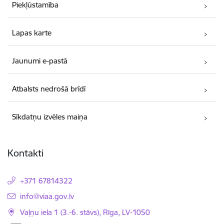
Piekļūstamība
Lapas karte
Jaunumi e-pastā
Atbalsts nedrošā brīdī
Sīkdatņu izvēles maiņa
Kontakti
+371 67814322
E-pasts:
info@viaa.gov.lv
Vaļņu iela 1 (3.-6. stāvs), Rīga, LV-1050