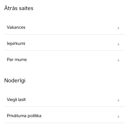
Kājene
Ātrās saites
Vakances
Iepirkumi
Par mums
Noderīgi
Viegli lasīt
Privātuma politika