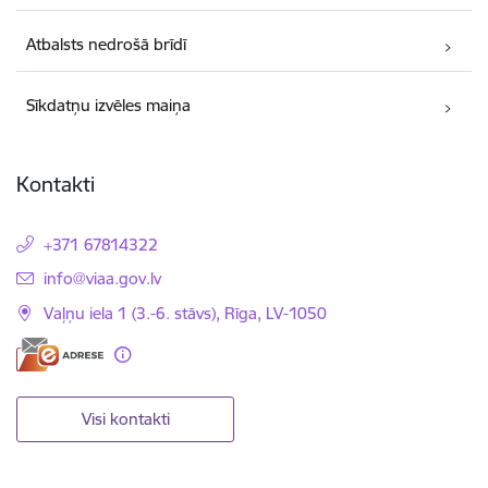
Atbalsts nedrošā brīdī
Sīkdatņu izvēles maiņa
Kontakti
+371 67814322
E-pasts:
info@viaa.gov.lv
Vaļņu iela 1 (3.-6. stāvs), Rīga, LV-1050
Visi kontakti