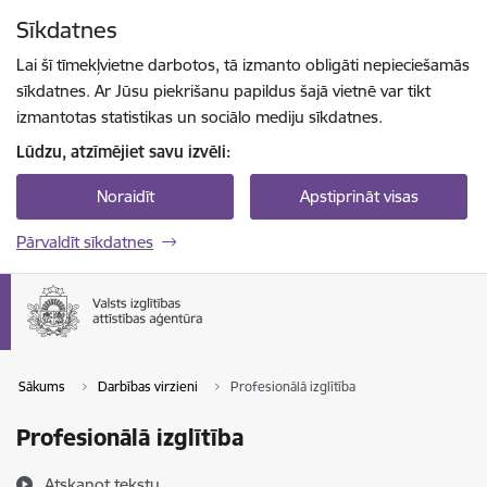
Pāriet uz lapas saturu
Sīkdatnes
Spied
lai meklētu
Enter
Lai šī tīmekļvietne darbotos, tā izmanto obligāti nepieciešamās
sīkdatnes. Ar Jūsu piekrišanu papildus šajā vietnē var tikt
izmantotas statistikas un sociālo mediju sīkdatnes.
Lūdzu, atzīmējiet savu izvēli:
Noraidīt
Apstiprināt visas
Pārvaldīt sīkdatnes
Sākums
Darbības virzieni
Profesionālā izglītība
Profesionālā izglītība
Atskaņot tekstu