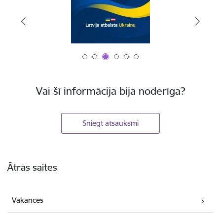
Vai šī informācija bija noderīga?
Sniegt atsauksmi
Kājene
Ātrās saites
Vakances