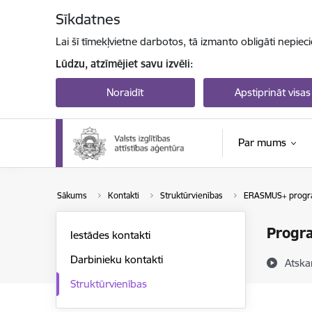
Pāriet uz lapas saturu
Sīkdatnes
Lai šī tīmekļvietne darbotos, tā izmanto obligāti nepiec
Lūdzu, atzīmējiet savu izvēli:
Noraidīt
Apstiprināt visas
Par mums
Sākums
Kontakti
Struktūrvienības
ERASMUS+ progr
Progr
Iestādes kontakti
Darbinieku kontakti
Atska
Struktūrvienības