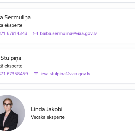
a Sermuliņa
ā eksperte
371 67814343
E-pasts:
baiba.sermulina@viaa.gov.lv
 Stulpiņa
ā eksperte
371 67358459
E-pasts:
ieva.stulpina@viaa.gov.lv
Linda Jakobi
Vecākā eksperte