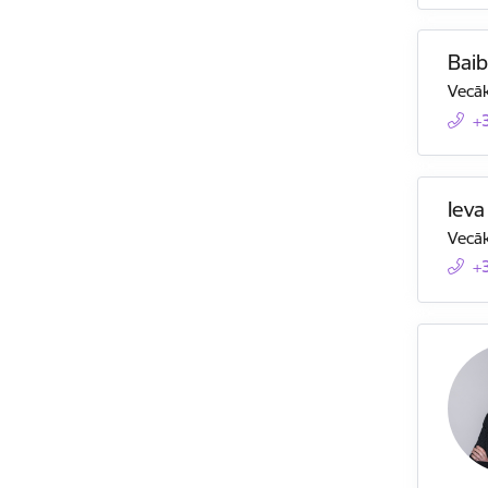
Baib
Vecāk
+
Ieva
Vecāk
+