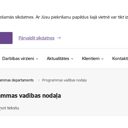
iešamās sīkdatnes. Ar Jūsu piekrišanu papildus šajā vietnē var tikt i
Pārvaldīt sīkdatnes
Darbības virzieni
Aktualitātes
Klientiem
Kontakt
ammas departaments
Programmas vadības nodaļa
ammas vadības nodaļa
ņot tekstu