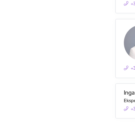
+
+
Ing
Ekspe
+