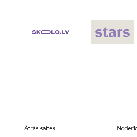
Kājene
Ātrās saites
Noderīg