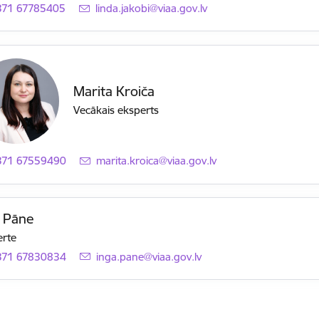
371 67785405
E-pasts:
linda.jakobi@viaa.gov.lv
Marita Kroiča
Vecākais eksperts
371 67559490
E-pasts:
marita.kroica@viaa.gov.lv
a Pāne
rte
371 67830834
E-pasts:
inga.pane@viaa.gov.lv