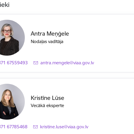
ieki
Antra Meņģele
Nodaļas vadītāja
371 67559493
E-pasts:
antra.mengele@viaa.gov.lv
Kristīne Lūse
Vecākā eksperte
371 67785468
E-pasts:
kristine.luse@viaa.gov.lv