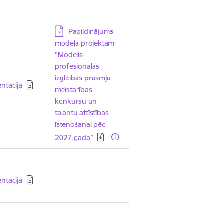
Lejupielādēt:
Papildinājums
modeļa projektam
“Modelis
profesionālās
ielādēt:
izglītības prasmju
ntācija
meistarības
konkursu un
talantu attīstības
īstenošanai pēc
2027.gada”
ielādēt:
ntācija