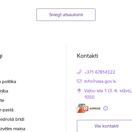
Sniegt atsauksmi
i
Kontakti
t
+371 67814322
E-pasts:
info@viaa.gov.lv
 politika
Vaļņu iela 1 (3.-6. stāvs)
mība
1050
te
e-pastā
nedrošā brīdī
Visi kontakti
izvēles maiņa