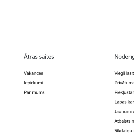
Kājene
Ātrās saites
Noderīg
Vakances
Viegli lasī
Iepirkumi
Privātuma
Par mums
Piekļūsta
Lapas kar
Jaunumi 
Atbalsts 
Sīkdatņu 