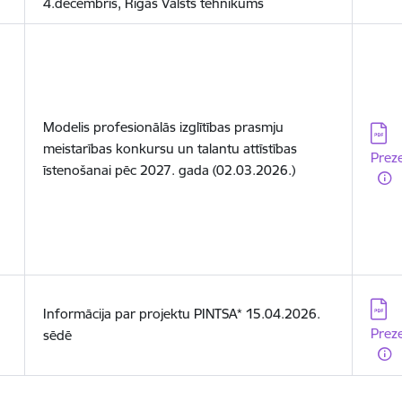
4.decembris, Rīgas Valsts tehnikums
Modelis profesionālās izglītības prasmju
Lejup
meistarības konkursu un talantu attīstības
Preze
īstenošanai pēc 2027. gada (02.03.2026.)
Lejup
Informācija par projektu PINTSA* 15.04.2026.
Preze
sēdē