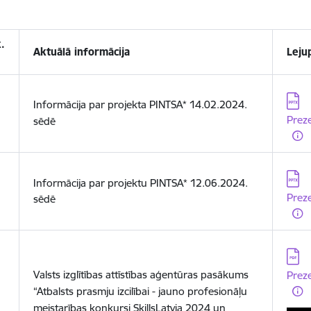
.
Aktuālā informācija
Leju
Lejup
Informācija par projekta PINTSA* 14.02.2024.
Preze
sēdē
Lejup
Informācija par projektu PINTSA*
12.06.2024.
Preze
sēdē
Lejup
Valsts izglītības attīstības aģentūras pasākums
Preze
“Atbalsts prasmju izcilībai - jauno profesionāļu
meistarības konkursi SkillsLatvia 2024 un