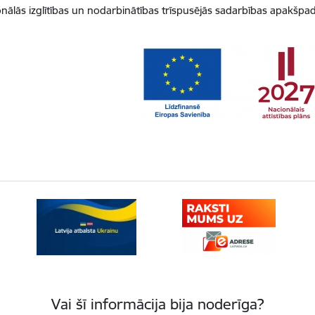
onālās izglītības un nodarbinātības trīspusējās sadarbības apakšp
Vai šī informācija bija noderīga?