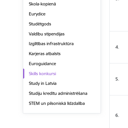
Skola-kopienā
Eurydice
Studētgods
Valdību stipendijas
Izglītības infrastruktūra
4.
Karjeras atbalsts
Euroguidance
Skills konkursi
5.
Study in Latvia
Studiju kredītu administrēšana
STEM un pilsoniskā līdzdalība
6.