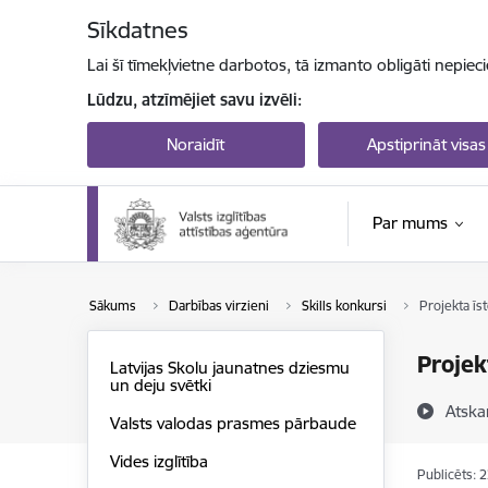
Pāriet uz lapas saturu
Sīkdatnes
Lai šī tīmekļvietne darbotos, tā izmanto obligāti nepiec
Lūdzu, atzīmējiet savu izvēli:
Noraidīt
Apstiprināt visas
Par mums
Sākums
Darbības virzieni
Skills konkursi
Projekta īs
Projek
Latvijas Skolu jaunatnes dziesmu
un deju svētki
Atska
Valsts valodas prasmes pārbaude
Vides izglītība
Publicēts: 