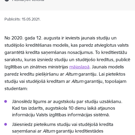
Publicēts: 15.05.2021.
No 2020. gada 12. augusta ir ieviests jaunais studiju un
studējošo kreditēšanas modelis, kas paredz atvieglotus valsts
garantētā kredīta saņemšanas nosacījumus. To kredītiestāžu
sarakstu, kuras izsniedz studiju un studējošo kredītus, publicē
Izglītības un zinātnes ministrijas
mājaslapā
. Jaunais modelis
paredz kredītu piešķiršanu ar
Altum
garantiju. Lai pieteiktos
studiju vai studējošā kredītam ar
Altum
garantiju, topošajam
studentam:
Jānoslēdz līgums ar augstskolu par studiju uzsākšanu.
Kad tas izdarīts, augstskola 10 dienu laikā atjaunos
informāciju Valsts izglītības informācijas sistēmā.
Jāiesniedz pieteikums studiju vai studējošā kredīta
saņemšanai ar
Altum
garantiju kredītiestādes