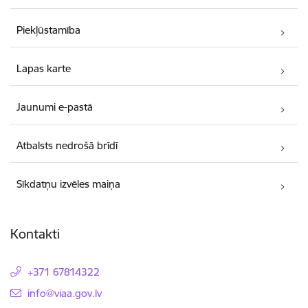
Piekļūstamība
Lapas karte
Jaunumi e-pastā
Atbalsts nedrošā brīdī
Sīkdatņu izvēles maiņa
Kontakti
+371 67814322
E-pasts:
info@viaa.gov.lv