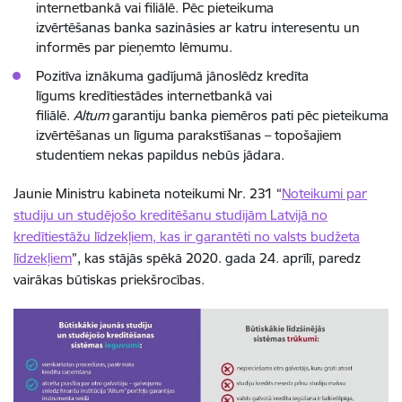
internetbankā vai filiālē. Pēc pieteikuma
izvērtēšanas banka sazināsies ar katru interesentu un
informēs par pieņemto lēmumu.
Pozitīva iznākuma gadījumā jānoslēdz kredīta
līgums kredītiestādes internetbankā vai
filiālē.
Altum
garantiju banka piemēros pati pēc pieteikuma
izvērtēšanas un līguma parakstīšanas – topošajiem
studentiem nekas papildus nebūs jādara.
Jaunie Ministru kabineta noteikumi Nr. 231 “
Noteikumi par
studiju un studējošo kreditēšanu studijām Latvijā no
kredītiestāžu līdzekļiem, kas ir garantēti no valsts budžeta
līdzekļiem
”, kas stājās spēkā 2020. gada 24. aprīlī, paredz
vairākas būtiskas priekšrocības.