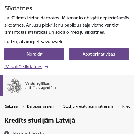
Pāriet uz lapas saturu
Sīkdatnes
Spied
lai meklētu
Enter
Lai šī tīmekļvietne darbotos, tā izmanto obligāti nepieciešamās
sīkdatnes. Ar Jūsu piekrišanu papildus šajā vietnē var tikt
izmantotas statistikas un sociālo mediju sīkdatnes.
Lūdzu, atzīmējiet savu izvēli:
Noraidīt
Apstiprināt visas
Pārvaldīt sīkdatnes
Sākums
Darbības virzieni
Studiju kredītu administrēšana
Kredīta
Kredīts studijām Latvijā
Atskaņot tekstu