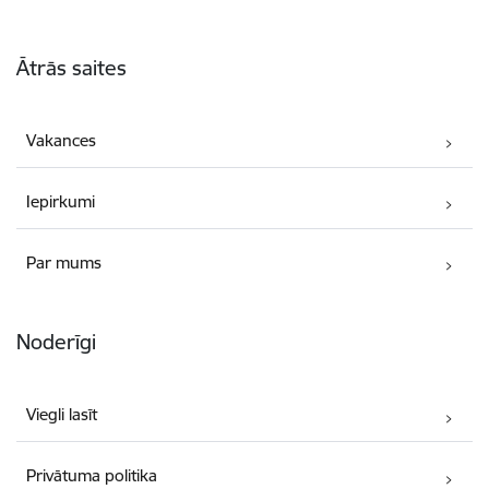
Kājene
Ātrās saites
Vakances
Iepirkumi
Par mums
Noderīgi
Viegli lasīt
Privātuma politika