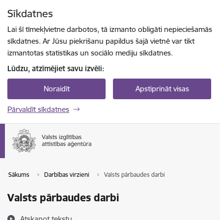
Pāriet uz lapas saturu
Sīkdatnes
Spied
lai meklētu
Enter
Lai šī tīmekļvietne darbotos, tā izmanto obligāti nepieciešamās
sīkdatnes. Ar Jūsu piekrišanu papildus šajā vietnē var tikt
izmantotas statistikas un sociālo mediju sīkdatnes.
Lūdzu, atzīmējiet savu izvēli:
Noraidīt
Apstiprināt visas
Pārvaldīt sīkdatnes
Sākums
Darbības virzieni
Valsts pārbaudes darbi
Valsts pārbaudes darbi
Atskaņot tekstu