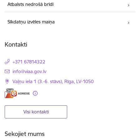
Atbalsts nedrošā brīdī
Sīkdatņu izvēles maiņa
Kontakti
+371 67814322
E-pasts:
info@viaa.gov.lv
Vaļņu iela 1 (3.-6. stāvs), Rīga, LV-1050
Visi kontakti
Sekojiet mums