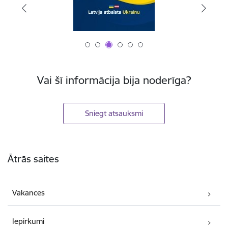
Vai šī informācija bija noderīga?
Sniegt atsauksmi
Kājene
Ātrās saites
Vakances
Iepirkumi