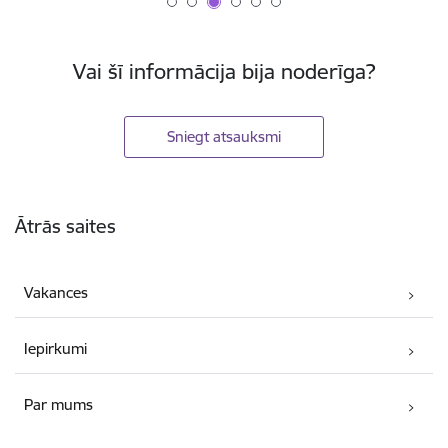
Vai šī informācija bija noderīga?
Sniegt atsauksmi
Kājene
Ātrās saites
Vakances
Iepirkumi
Par mums