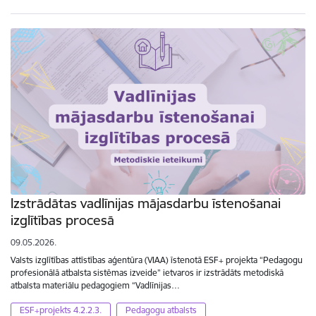
Izstrādātas vadlīnijas mājasdarbu īstenošanai
izglītības procesā
09.05.2026.
Valsts izglītības attīstības aģentūra (VIAA) īstenotā ESF+ projekta “Pedagogu
profesionālā atbalsta sistēmas izveide” ietvaros ir izstrādāts metodiskā
atbalsta materiālu pedagogiem “Vadlīnijas…
ESF+projekts 4.2.2.3.
Pedagogu atbalsts