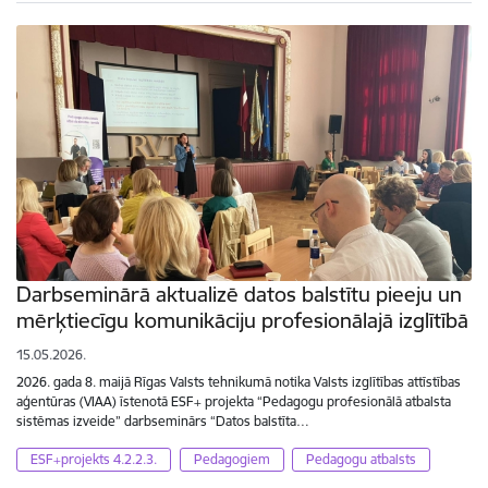
Darbseminārā aktualizē datos balstītu pieeju un
mērķtiecīgu komunikāciju profesionālajā izglītībā
15.05.2026.
2026. gada 8. maijā Rīgas Valsts tehnikumā notika Valsts izglītības attīstības
aģentūras (VIAA) īstenotā ESF+ projekta “Pedagogu profesionālā atbalsta
sistēmas izveide” darbseminārs “Datos balstīta…
ESF+projekts 4.2.2.3.
Pedagogiem
Pedagogu atbalsts