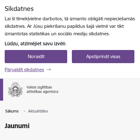
Pāriet uz lapas saturu
Sīkdatnes
Spied
lai meklētu
Enter
Lai šī tīmekļvietne darbotos, tā izmanto obligāti nepieciešamās
sīkdatnes. Ar Jūsu piekrišanu papildus šajā vietnē var tikt
izmantotas statistikas un sociālo mediju sīkdatnes.
Lūdzu, atzīmējiet savu izvēli:
Noraidīt
Apstiprināt visas
Pārvaldīt sīkdatnes
Sākums
Aktualitātes
Jaunumi