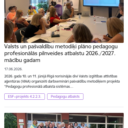
Valsts un pašvaldību metodiķi plāno pedagogu
profesionālās pilnveides atbalstu 2026./2027.
mācību gadam
17.06.2026.
2026. gada 10. un 11. jūnijā Rīgā norisinājās divi Valsts izglītības attīstības
aģentūras (VIAA) organizēti darbsemināri pašvaldību metodiķiem projekta
“Pedagogu profesionālā atbalsta sistēmas…
ESF+projekts 4.2.2.3.
Pedagogu atbalsts