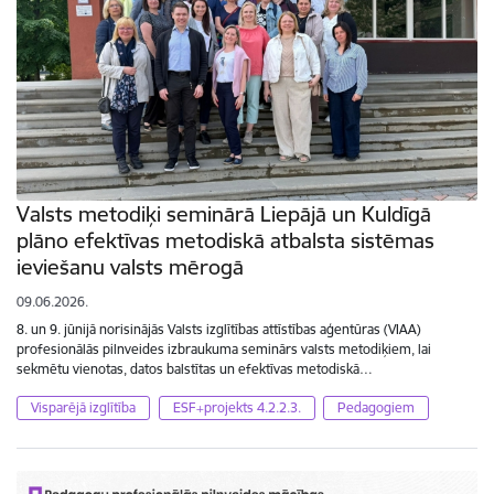
Valsts metodiķi seminārā Liepājā un Kuldīgā
plāno efektīvas metodiskā atbalsta sistēmas
ieviešanu valsts mērogā
09.06.2026.
8. un 9. jūnijā norisinājās Valsts izglītības attīstības aģentūras (VIAA)
profesionālās pilnveides izbraukuma seminārs valsts metodiķiem, lai
sekmētu vienotas, datos balstītas un efektīvas metodiskā…
Visparējā izglītība
ESF+projekts 4.2.2.3.
Pedagogiem