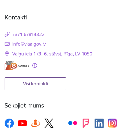
Kontakti
+371 67814322
E-pasts:
info@viaa.gov.lv
Vaļņu iela 1 (3.-6. stāvs), Rīga, LV-1050
Visi kontakti
Sekojiet mums