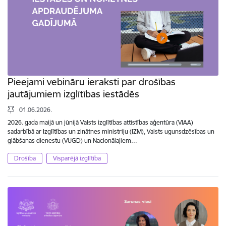
Pieejami vebināru ieraksti par drošības
jautājumiem izglītības iestādēs
01.06.2026.
2026. gada maijā un jūnijā Valsts izglītības attīstības aģentūra (VIAA)
sadarbībā ar Izglītības un zinātnes ministriju (IZM), Valsts ugunsdzēsības un
glābšanas dienestu (VUGD) un Nacionālajiem…
Drošība
Visparējā izglītība