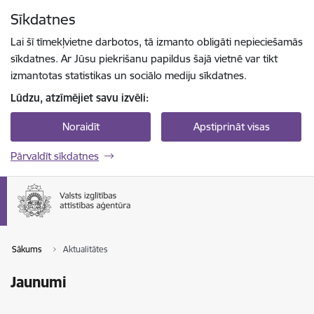
Pāriet uz lapas saturu
Sīkdatnes
Spied
lai meklētu
Enter
Lai šī tīmekļvietne darbotos, tā izmanto obligāti nepieciešamās
sīkdatnes. Ar Jūsu piekrišanu papildus šajā vietnē var tikt
izmantotas statistikas un sociālo mediju sīkdatnes.
Lūdzu, atzīmējiet savu izvēli:
Noraidīt
Apstiprināt visas
Pārvaldīt sīkdatnes
Sākums
Aktualitātes
Jaunumi