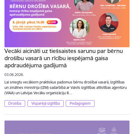
Vecāki aicināti uz tiešsaistes sarunu par bērnu
drošību vasarā un rīcību iespējamā gaisa
apdraudējuma gadījumā
03.06.2026.
Lai sniegtu vecākiem praktiskus padomus bērnu drošībai vasarā, Izglītības
un zinātnes ministrija (IZM) sadarbībā ar Valsts izglītības attīstības aģentūru
(VIAA) un Latvijas Vecāku organizāciju 8…
Drošība
Visparējā izglītība
Pedagogiem