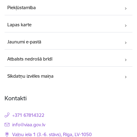
Piekļūstamība
Lapas karte
Jaunumi e-pastā
Atbalsts nedrošā brīdī
Sīkdatņu izvēles maiņa
Kontakti
+371 67814322
E-pasts:
info@viaa.gov.lv
Vaļņu iela 1 (3.-6. stāvs), Rīga, LV-1050