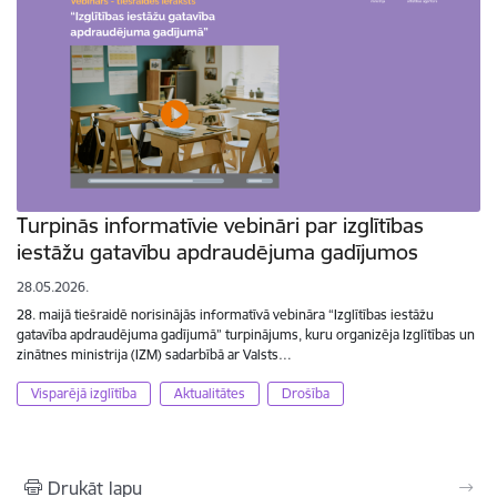
Turpinās informatīvie vebināri par izglītības
iestāžu gatavību apdraudējuma gadījumos
28.05.2026.
28. maijā tiešraidē norisinājās informatīvā vebināra “Izglītības iestāžu
gatavība apdraudējuma gadījumā” turpinājums, kuru organizēja Izglītības un
zinātnes ministrija (IZM) sadarbībā ar Valsts…
Visparējā izglītība
Aktualitātes
Drošība
Drukāt lapu