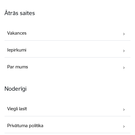
Kājene
Ātrās saites
Vakances
Iepirkumi
Par mums
Noderīgi
Viegli lasīt
Privātuma politika