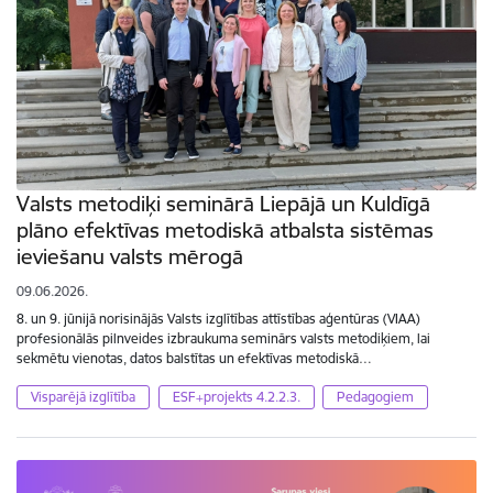
Valsts metodiķi seminārā Liepājā un Kuldīgā
plāno efektīvas metodiskā atbalsta sistēmas
ieviešanu valsts mērogā
09.06.2026.
8. un 9. jūnijā norisinājās Valsts izglītības attīstības aģentūras (VIAA)
profesionālās pilnveides izbraukuma seminārs valsts metodiķiem, lai
sekmētu vienotas, datos balstītas un efektīvas metodiskā…
Visparējā izglītība
ESF+projekts 4.2.2.3.
Pedagogiem