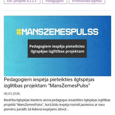
ESF+projekts 4.2.2.3.
Pedagogiem
Profesionālā izglītība
Pedagogiem iespēja pieteikties ilgtspējas
izglītības projektam “MansZemesPulss”
06.03.2026.
Biedrība Ilgtspējas klasteris aicina pedagogus iesaistīties ilgtspējas izglītības
projektā “MansZemesPulss”, kurā būtu iespēja rosināt jauniešus ar savu
piemēru parādīt, kā ikdienā iespējams dzīvot…