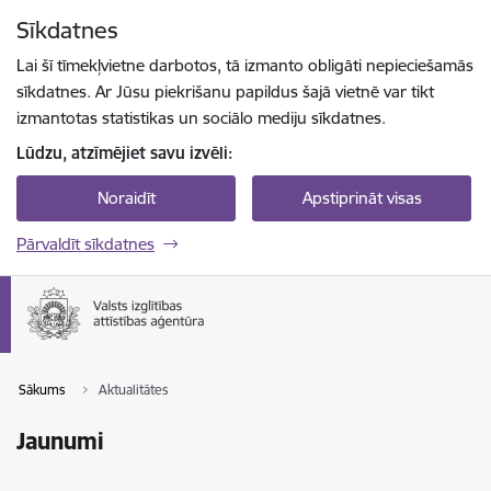
Pāriet uz lapas saturu
Sīkdatnes
Spied
lai meklētu
Enter
Lai šī tīmekļvietne darbotos, tā izmanto obligāti nepieciešamās
sīkdatnes. Ar Jūsu piekrišanu papildus šajā vietnē var tikt
izmantotas statistikas un sociālo mediju sīkdatnes.
Lūdzu, atzīmējiet savu izvēli:
Noraidīt
Apstiprināt visas
Pārvaldīt sīkdatnes
Sākums
Aktualitātes
Jaunumi