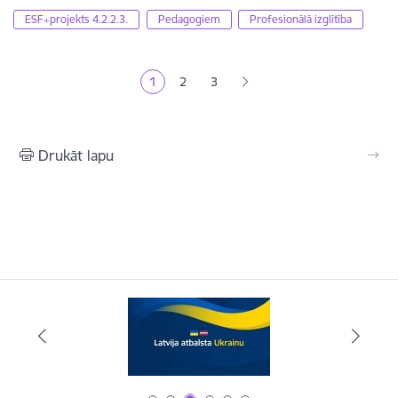
ESF+projekts 4.2.2.3.
Pedagogiem
Profesionālā izglītība
Lapošana
1
2
3
Pašreizējā lapa
Lapa
Lapa
Drukāt lapu