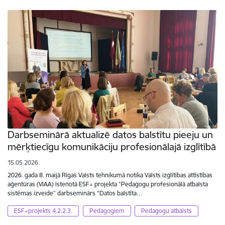
Darbseminārā aktualizē datos balstītu pieeju un
mērķtiecīgu komunikāciju profesionālajā izglītībā
15.05.2026.
2026. gada 8. maijā Rīgas Valsts tehnikumā notika Valsts izglītības attīstības
aģentūras (VIAA) īstenotā ESF+ projekta “Pedagogu profesionālā atbalsta
sistēmas izveide” darbseminārs “Datos balstīta…
ESF+projekts 4.2.2.3.
Pedagogiem
Pedagogu atbalsts