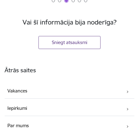
Vai šī informācija bija noderīga?
Sniegt atsauksmi
Kājene
Ātrās saites
Vakances
Iepirkumi
Par mums