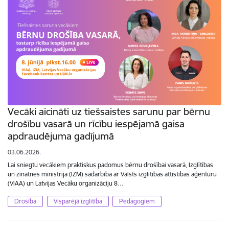
Vecāki aicināti uz tiešsaistes sarunu par bērnu
drošību vasarā un rīcību iespējamā gaisa
apdraudējuma gadījumā
03.06.2026.
Lai sniegtu vecākiem praktiskus padomus bērnu drošībai vasarā, Izglītības
un zinātnes ministrija (IZM) sadarbībā ar Valsts izglītības attīstības aģentūru
(VIAA) un Latvijas Vecāku organizāciju 8…
Drošība
Visparējā izglītība
Pedagogiem