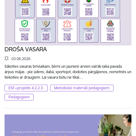
DROŠA VASARA
03.06.2026.
Sākoties vasaras brīvlaikam, bērni un jaunieši arvien vairāk laika pavada
ārpus mājas - pie ūdens, dabā, sportojot, dodoties pārgājienos, nometnēs un
tiekoties ar draugiem. Lai vasara būtu ne tikai…
ESF+projekts 4.2.2.3.
Metodiskie materiāli pedagogiem
Pedagogiem