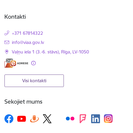
Kontakti
+371 67814322
E-pasts:
info@viaa.gov.lv
Vaļņu iela 1 (3.-6. stāvs), Rīga, LV-1050
Visi kontakti
Sekojiet mums