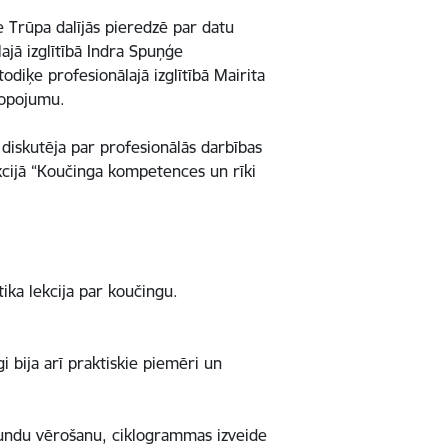
 Trūpa dalījās pieredzē par datu
ajā izglītībā Indra Spuņģe
diķe profesionālajā izglītībā Mairita
kopojumu.
 diskutēja par profesionālās darbības
kcijā “Koučinga kompetences un rīki
tika lekcija par koučingu.
i bija arī praktiskie piemēri un
stundu vērošanu, ciklogrammas izveide