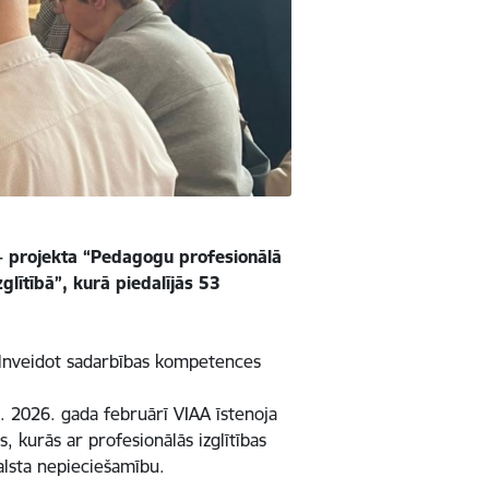
F+ projekta “Pedagogu profesionālā
lītībā”, kurā piedalījās 53
pilnveidot sadarbības kompetences
i. 2026. gada februārī VIAA īstenoja
 kurās ar profesionālās izglītības
lsta nepieciešamību.