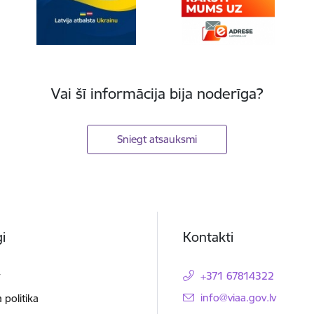
Vai šī informācija bija noderīga?
Sniegt atsauksmi
i
Kontakti
t
+371 67814322
E-pasts:
info@viaa.gov.lv
 politika