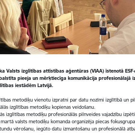
a Valsts izglītības attīstības aģentūras (VIAA) īstenotā ES
lstīta pieeja un mērķtiecīga komunikācija profesionālajā izg
ītības iestādēm Latvijā.
ītības metodiķu vienotu izpratni par datu nozīmi izglītībā un 
lās izglītības metodiķu kopienas veidošanu.
ās izglītības metodiķu profesionālās pilnveides vajadzību izpēt
t martā valsts metodiķu komanda organizēja piecas fokusgrupas,
undu vērošanu, iegūto datu izmantošanu un profesionālā atba