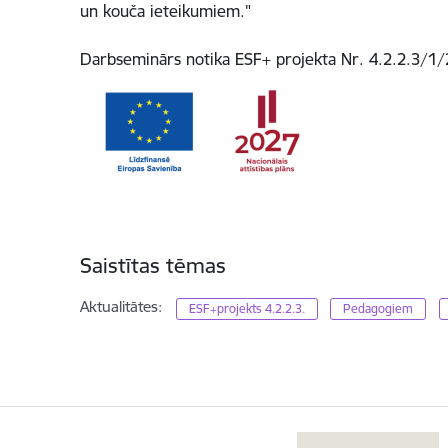
un kouča ieteikumiem."
Darbseminārs notika ESF+ projekta Nr. 4.2.2.3/1/2
Saistītas tēmas
Aktualitātes:
ESF+projekts 4.2.2.3.
Pedagogiem