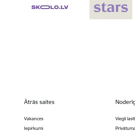
Kājene
Ātrās saites
Noderīg
Vakances
Viegli lasī
Iepirkumi
Privātuma