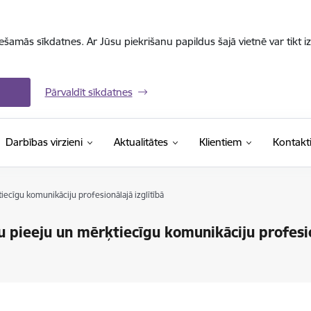
iešamās sīkdatnes. Ar Jūsu piekrišanu papildus šajā vietnē var tikt i
Pārvaldīt sīkdatnes
Darbības virzieni
Aktualitātes
Klientiem
Kontakt
iecīgu komunikāciju profesionālajā izglītībā
u pieeju un mērķtiecīgu komunikāciju profesio