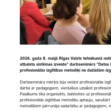
2026. gada 8. maijā Rīgas Valsts tehnikumā notik
atbalsta sistēmas izveide” darbseminārs “Datos ba
profesionālās izglītības metodiķi no dažādām izgl
Darbsemināra mērķis bija veidot profesionālās izgl
darbā ar pedagogiem, vienlaikus uzsākot profesionā
Pasākums tika organizēts, balstoties uz profesionāl
profesionālās izglītības metodiķu aptauju, savukār
metodiķiem pārrunāja sadarbību ar pedagogiem, st