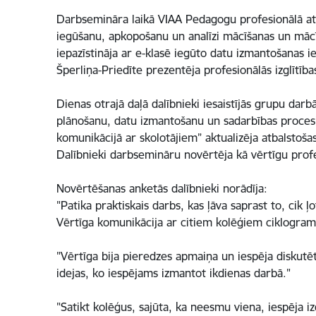
Darbsemināra laikā VIAA Pedagogu profesionālā atb
iegūšanu, apkopošanu un analīzi mācīšanas un mācīš
iepazīstināja ar e-klasē iegūto datu izmantošanas i
Šperliņa-Priedīte prezentēja profesionālās izglītī
Dienas otrajā daļā dalībnieki iesaistījās grupu dar
plānošanu, datu izmantošanu un sadarbības procesi
komunikācijā ar skolotājiem” aktualizēja atbalsto
Dalībnieki darbsemināru novērtēja kā vērtīgu prof
Novērtēšanas anketās dalībnieki norādīja:
"Patika praktiskais darbs, kas ļāva saprast to, cik ļ
Vērtīga komunikācija ar citiem kolēģiem ciklogra
"Vērtīga bija pieredzes apmaiņa un iespēja diskutēt
idejas, ko iespējams izmantot ikdienas darbā."
"Satikt kolēģus, sajūta, ka neesmu viena, iespēja 