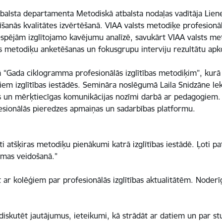
alsta departamenta Metodiskā atbalsta nodaļas vadītāja Liene
anās kvalitātes izvērtēšanā. VIAA valsts metodiķe profesionāl
espējām izglītojamo kavējumu analīzē, savukārt VIAA valsts meto
bas metodiķu anketēšanas un fokusgrupu interviju rezultātu ap
bā “Gada ciklogramma profesionālās izglītības metodiķim”, kurā
em izglītības iestādēs. Semināra noslēgumā Laila Snidzāne le
šas un mērķtiecīgas komunikācijas nozīmi darbā ar pedagogiem.
esionālās pieredzes apmaiņas un sadarbības platformu.
oti atšķiras metodiķu pienākumi katrā izglītības iestādē. Ļoti pa
mmas veidošanā."
 ar kolēģiem par profesionālās izglītības aktualitātēm. Noderīg
izdiskutēt jautājumus, ieteikumi, kā strādāt ar datiem un par 