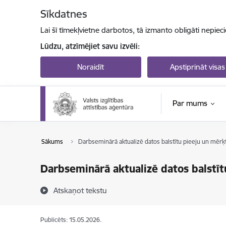
Pāriet uz lapas saturu
Sīkdatnes
Lai šī tīmekļvietne darbotos, tā izmanto obligāti nepiec
Lūdzu, atzīmējiet savu izvēli:
Noraidīt
Apstiprināt visas
Par mums
Sākums
Darbseminārā aktualizē datos balstītu pieeju un mērķt
Darbseminārā aktualizē datos balstīt
Atskaņot tekstu
Publicēts: 15.05.2026.